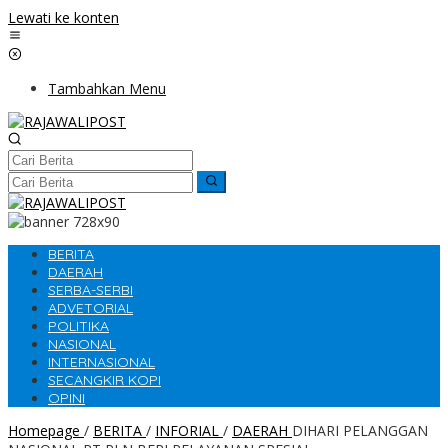
Lewati ke konten
Tambahkan Menu
BERITA
DAERAH
SERBA-SERBI
ADVETORIAL
POLITIKA
NASIONAL
INTERNASIONAL
SECANGKIR KOPI
OPINI
Homepage
/
BERITA
/
INFORIAL
/
DAERAH
DIHARI PELANGGAN