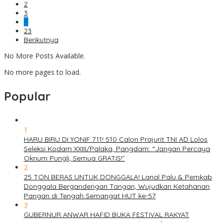
2
3
…
23
Berikutnya
No More Posts Available.
No more pages to load.
Popular
1
HARU BIRU DI YONIF 711! 510 Calon Prajurit TNI AD Lolos
Seleksi Kodam XXIII/Palaka, Pangdam: “Jangan Percaya
Oknum Pungli, Semua GRATIS!”
2
25 TON BERAS UNTUK DONGGALA! Lanal Palu & Pemkab
Donggala Bergandengan Tangan, Wujudkan Ketahanan
Pangan di Tengah Semangat HUT ke-57
3
GUBERNUR ANWAR HAFID BUKA FESTIVAL RAKYAT