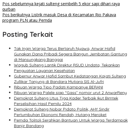
Pos sebelumnya
kejati sulteng sembelih 5 ekor sapi dihari raya
qurban
Pos berikutnya
Listrik masuk Desa di Kecamatan Rio Pakava
program PLN atau Pemda
Posting Terkait
Tak Ingin Warga Terus Bertaruh Nyawa, Anwar Hafid
Gunakan Dana Pribadi Segera Bangun Jembatan Gantung
di Mansungkang Banggai
Wagub Sulteng Lantik Direktur RSUD Undata, Tekankan
Penguatan Layanan Kesehatan
Gubernur Anwar Hafid Sambut Kedatangan Kajati Sulteng
Zullikar Tanjung di Bandara Mutiara SIS Al-Jufri
Ribuan Warga Tipo Padati Kampanye BERANI
Ribuan Warga Palele siap “Gass” nomor urut 2 AnwarReny
Demokrat Sulteng Utus Tiga Kader Terbaik Ikut Bimtek
Perselisihan Hasil Pemilu 2024
Demokrat Sulteng Nobar Pidato Politik, AHY Sindir
Pertumbuhan Ekonomi Rendah, Hutang Meroket
Pemda Tolitoli Serahkan Bantuan Untuk Warga Terdampak
Banjir Bandang