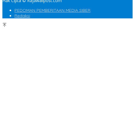
Hak Cipta © Rajawalipost.com
PEDOMAN PEMBERITAAN MEDIA SIBER
Redaksi