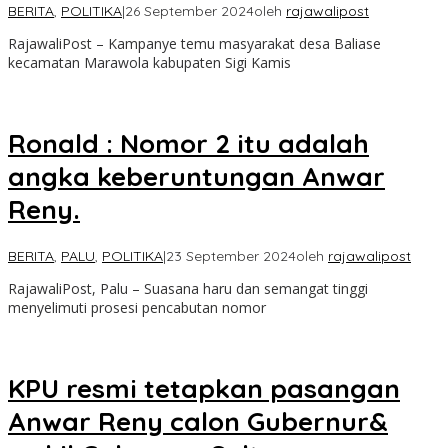
BERITA
,
POLITIKA
|
26 September 2024
oleh
rajawalipost
RajawaliPost – Kampanye temu masyarakat desa Baliase
kecamatan Marawola kabupaten Sigi Kamis
Ronald : Nomor 2 itu adalah
angka keberuntungan Anwar
Reny.
BERITA
,
PALU
,
POLITIKA
|
23 September 2024
oleh
rajawalipost
RajawaliPost, Palu – Suasana haru dan semangat tinggi
menyelimuti prosesi pencabutan nomor
KPU resmi tetapkan pasangan
Anwar Reny calon Gubernur&