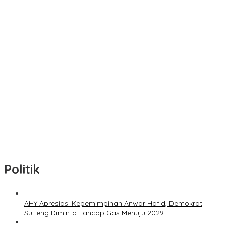
KENANG JASA PAHLAWAN! Kasdam Agus Sasmita Pimpin Ziarah
Rombongan di TMP Tatura, Peringati HUT Ke-1 Kodam
XXIII/Palaka Wira
Satintelkam Polresta Banggai Juara Input Data Cepat & Akurat,
Kapolda Puji Profesionalisme
SINERGI MASA DEPAN! 15 Taruna Akmil & Akpol Tiba di Palu, Siap
Jalankan Program “Taruna Bakti” di Bumi Tadulako Sulteng
PANGDAM TURUN TANGAN LANGSUNG! 600 Personel Kodam
XXIII/Palaka Wira Bersihkan 16 Titik di Palu, Sambut HUT Pertama
dengan Aksi Nyata
Pemprov Sulteng, KPK, ATR/BPN, Perkuat Sinergi Cegah Korupsi
Sektor Pertanahan
Politik
AHY Apresiasi Kepemimpinan Anwar Hafid, Demokrat
Sulteng Diminta Tancap Gas Menuju 2029