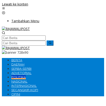
Lewati ke konten
Tambahkan Menu
BERITA
DAERAH
SERBA-SERBI
ADVETORIAL
POLITIKA
NASIONAL
INTERNASIONAL
SECANGKIR KOPI
OPINI