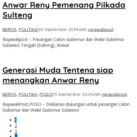
Anwar Reny Pemenang Pilkada
Sulteng
BERITA
,
POLITIKA
|
20 September 2024
oleh
rajawalipost
Rajawalipost – Pasangan Calon Gubernur dan Wakil Gubernur
Sulawesi Tengah (Sulteng), Anwar
Generasi Muda Tentena siap
menangkan Anwar Reny
BERITA
,
POLITIKA
,
POSO
|
15 September 2024
oleh
rajawalipost
RajawaliPost,POSO – Deklarasi dukungan untuk pasangan calon
Gubernur dan Wakil Gubernur Sulawesi
1
2
3
…