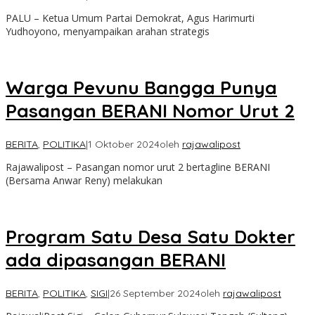
PALU – Ketua Umum Partai Demokrat, Agus Harimurti
Yudhoyono, menyampaikan arahan strategis
Warga Pevunu Bangga Punya
Pasangan BERANI Nomor Urut 2
BERITA
,
POLITIKA
|
1 Oktober 2024
oleh
rajawalipost
Rajawalipost – Pasangan nomor urut 2 bertagline BERANI
(Bersama Anwar Reny) melakukan
Program Satu Desa Satu Dokter
ada dipasangan BERANI
BERITA
,
POLITIKA
,
SIGI
|
26 September 2024
oleh
rajawalipost