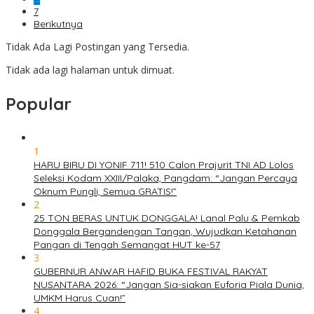
7
Berikutnya
Tidak Ada Lagi Postingan yang Tersedia.
Tidak ada lagi halaman untuk dimuat.
Popular
1
HARU BIRU DI YONIF 711! 510 Calon Prajurit TNI AD Lolos
Seleksi Kodam XXIII/Palaka, Pangdam: “Jangan Percaya
Oknum Pungli, Semua GRATIS!”
2
25 TON BERAS UNTUK DONGGALA! Lanal Palu & Pemkab
Donggala Bergandengan Tangan, Wujudkan Ketahanan
Pangan di Tengah Semangat HUT ke-57
3
GUBERNUR ANWAR HAFID BUKA FESTIVAL RAKYAT
NUSANTARA 2026: “Jangan Sia-siakan Euforia Piala Dunia,
UMKM Harus Cuan!”
4