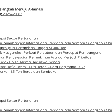
Selangkah Menuju Aklamasi
ng 2026–2031”
upsi Sektor Pertanahan
ni Penerbangan Internasional Perdana Palu Sampai Guangzhou Chi
Diproyeksi Bertambah Hingga 61.080 Ton
ak Masyarakat Perkuat Persatuan dan Percepat Pembangunan
kan Penyelesaian Permukiman Warga Menjadi Prioritas
 Tidak Boleh Terima Beasiswa Ganda
nwar Hafid Resmi Buka Berani Juara Pagimana 2026
alurkan 1,5 Ton Beras dan Sembako
upsi Sektor Pertanahan
ni Penerbangan Internasional Perdana Palu Sampai Guangzhou Chi