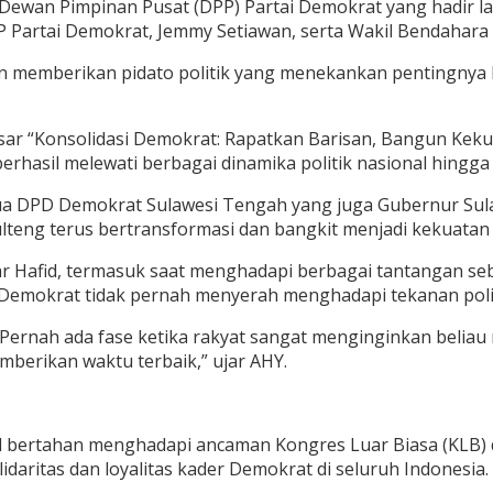
 Dewan Pimpinan Pusat (DPP) Partai Demokrat yang hadir la
 Partai Demokrat, Jemmy Setiawan, serta Wakil Bendahara 
an memberikan pidato politik yang menekankan pentingnya k
r “Konsolidasi Demokrat: Rapatkan Barisan, Bangun Keku
rhasil melewati berbagai dinamika politik nasional hingga te
 DPD Demokrat Sulawesi Tengah yang juga Gubernur Sulaw
eng terus bertransformasi dan bangkit menjadi kekuatan po
r Hafid, termasuk saat menghadapi berbagai tantangan seb
 Demokrat tidak pernah menyerah menghadapi tekanan polit
ernah ada fase ketika rakyat sangat menginginkan beliau m
berikan waktu terbaik,” ujar AHY.
 bertahan menghadapi ancaman Kongres Luar Biasa (KLB) d
lidaritas dan loyalitas kader Demokrat di seluruh Indonesia.