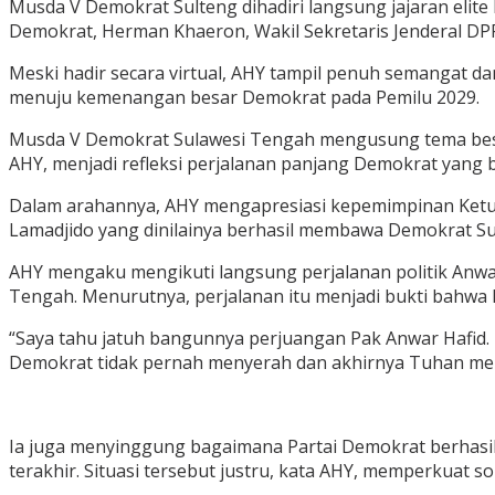
Musda V Demokrat Sulteng dihadiri langsung jajaran elite
Demokrat, Herman Khaeron, Wakil Sekretaris Jenderal DPP
Meski hadir secara virtual, AHY tampil penuh semangat d
menuju kemenangan besar Demokrat pada Pemilu 2029.
Musda V Demokrat Sulawesi Tengah mengusung tema besa
AHY, menjadi refleksi perjalanan panjang Demokrat yang be
Dalam arahannya, AHY mengapresiasi kepemimpinan Ketua
Lamadjido yang dinilainya berhasil membawa Demokrat Sult
AHY mengaku mengikuti langsung perjalanan politik Anwa
Tengah. Menurutnya, perjalanan itu menjadi bukti bahwa
“Saya tahu jatuh bangunnya perjuangan Pak Anwar Hafid. P
Demokrat tidak pernah menyerah dan akhirnya Tuhan mem
Ia juga menyinggung bagaimana Partai Demokrat berhasil
terakhir. Situasi tersebut justru, kata AHY, memperkuat so