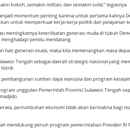
in kokoh, semakin militan, dan semakin solid,” tegasnya.
enjadi momentum penting karena untuk pertama kalinya D
an untuk memperkuat kerja-kerja politik dan pelayanan k
iasi meningkatnya keterlibatan generasi muda di tubuh Dem
at menghadapi pemilu mendatang.
an hati generasi muda, maka kita memenangkan masa depan
lawesi Tengah sebagai daerah strategis nasional yang memi
istrik.
an pembangunan sumber daya manusia dan program kesejaht
gram unggulan Pemerintah Provinsi Sulawesi Tengah sepert
madjido.
erata, pertumbuhan ekonomi tidak akan bermakna bagi mas
ah mendukung penuh program pemerintahan Presiden RI Pr