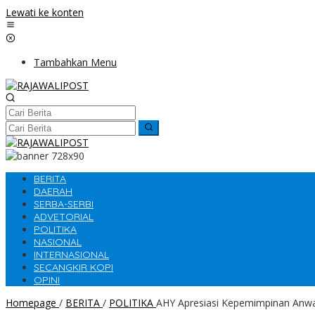
Lewati ke konten
Tambahkan Menu
BERITA
DAERAH
SERBA-SERBI
ADVETORIAL
POLITIKA
NASIONAL
INTERNASIONAL
SECANGKIR KOPI
OPINI
Homepage
/
BERITA
/
POLITIKA
AHY Apresiasi Kepemimpinan Anwa