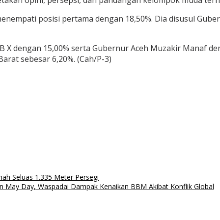
etakan opini, persepsi, dan pandangan kelompok muda terha
menempati posisi pertama dengan 18,50%. Dia disusul Gub
 HB X dengan 15,00% serta Gubernur Aceh Muzakir Manaf de
Barat sebesar 6,20%. (Cah/P-3)
ah Seluas 1.335 Meter Persegi
kan May Day, Waspadai Dampak Kenaikan BBM Akibat Konflik Global