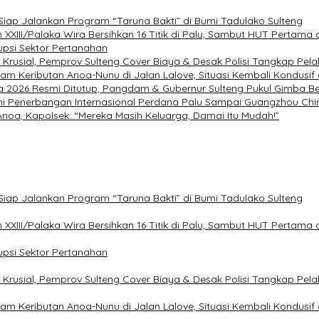
 Siap Jalankan Program “Taruna Bakti” di Bumi Tadulako Sulteng
I/Palaka Wira Bersihkan 16 Titik di Palu, Sambut HUT Pertama 
upsi Sektor Pertanahan
 Krusial, Pemprov Sulteng Cover Biaya & Desak Polisi Tangkap Pela
am Keributan Anoa-Nunu di Jalan Lalove, Situasi Kembali Kondusif
 2026 Resmi Ditutup, Pangdam & Gubernur Sulteng Pukul Gimba Ber
ni Penerbangan Internasional Perdana Palu Sampai Guangzhou Chi
noa, Kapolsek: “Mereka Masih Keluarga, Damai Itu Mudah!”
 Siap Jalankan Program “Taruna Bakti” di Bumi Tadulako Sulteng
I/Palaka Wira Bersihkan 16 Titik di Palu, Sambut HUT Pertama 
upsi Sektor Pertanahan
 Krusial, Pemprov Sulteng Cover Biaya & Desak Polisi Tangkap Pela
am Keributan Anoa-Nunu di Jalan Lalove, Situasi Kembali Kondusif