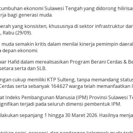
ertumbuhan ekonomi Sulawesi Tengah yang didorong hilirisas
ja bagi generasi muda.
ah yang konsisten, khususnya di sektor infrastruktur da
D, Rabu (29/09).
uda semakin kritis dalam menilai kinerja pemimpin daerah.
a depan ekonomi.
 Anwar Hafid dalam merealisasikan Program Berani Cerdas &
etara serta dan SLB.
engan cukup memiliki KTP Sulteng, tanpa memandang status
i Cerdas serta sebanyak 164.627 warga telah memanfaatkan 
tat Indeks Pembangunan Manusia (IPM) Provinsi Sulawesi 
gnifikan terjadi pada seluruh dimensi pembentuk IPM.
 dilakukan sepanjang 1 hingga 30 Maret 2026. Hasilnya men