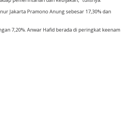
dap pemerintahan dan kebijakan,” tulisnya.
ernur Jakarta Pramono Anung sebesar 17,30% dan
ngan 7,20%. Anwar Hafid berada di peringkat keenam