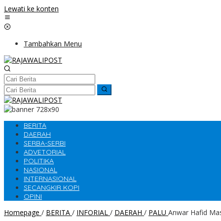
Lewati ke konten
Tambahkan Menu
BERITA
DAERAH
SERBA-SERBI
ADVETORIAL
POLITIKA
NASIONAL
INTERNASIONAL
SECANGKIR KOPI
OPINI
Homepage
/
BERITA
/
INFORIAL
/
DAERAH
/
PALU
Anwar Hafid Mas