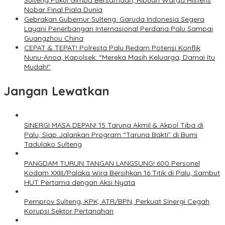
Sulteng Pukul Gimba Bersamaan, Ribuan Warga Histeris
Nobar Final Piala Dunia
Gebrakan Gubernur Sulteng: Garuda Indonesia Segera
Layani Penerbangan Internasional Perdana Palu Sampai
Guangzhou China
CEPAT & TEPAT! Polresta Palu Redam Potensi Konflik
Nunu-Anoa, Kapolsek: “Mereka Masih Keluarga, Damai Itu
Mudah!”
Jangan Lewatkan
SINERGI MASA DEPAN! 15 Taruna Akmil & Akpol Tiba di
Palu, Siap Jalankan Program “Taruna Bakti” di Bumi
Tadulako Sulteng
PANGDAM TURUN TANGAN LANGSUNG! 600 Personel
Kodam XXIII/Palaka Wira Bersihkan 16 Titik di Palu, Sambut
HUT Pertama dengan Aksi Nyata
Pemprov Sulteng, KPK, ATR/BPN, Perkuat Sinergi Cegah
Korupsi Sektor Pertanahan