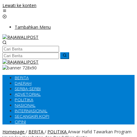
Lewati ke konten
Tambahkan Menu
BERITA
DAERAH
SERBA-SERBI
ADVETORIAL
POLITIKA
NASIONAL
INTERNASIONAL
SECANGKIR KOPI
OPINI
Homepage
/
BERITA
/
POLITIKA
Anwar Hafid Tawarkan Program