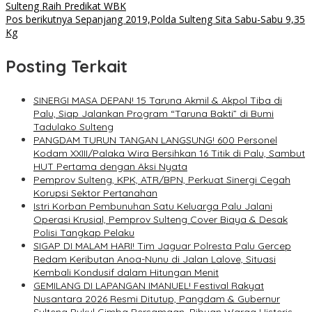
Sulteng Raih Predikat WBK
Pos berikutnya
Sepanjang 2019,Polda Sulteng Sita Sabu-Sabu 9,35
Kg
Posting Terkait
SINERGI MASA DEPAN! 15 Taruna Akmil & Akpol Tiba di
Palu, Siap Jalankan Program “Taruna Bakti” di Bumi
Tadulako Sulteng
PANGDAM TURUN TANGAN LANGSUNG! 600 Personel
Kodam XXIII/Palaka Wira Bersihkan 16 Titik di Palu, Sambut
HUT Pertama dengan Aksi Nyata
Pemprov Sulteng, KPK, ATR/BPN, Perkuat Sinergi Cegah
Korupsi Sektor Pertanahan
Istri Korban Pembunuhan Satu Keluarga Palu Jalani
Operasi Krusial, Pemprov Sulteng Cover Biaya & Desak
Polisi Tangkap Pelaku
SIGAP DI MALAM HARI! Tim Jaguar Polresta Palu Gercep
Redam Keributan Anoa-Nunu di Jalan Lalove, Situasi
Kembali Kondusif dalam Hitungan Menit
GEMILANG DI LAPANGAN IMANUEL! Festival Rakyat
Nusantara 2026 Resmi Ditutup, Pangdam & Gubernur