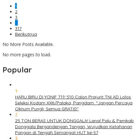
1
2
3
…
317
Berikutnya
No More Posts Available.
No more pages to load.
Popular
1
HARU BIRU DI YONIF 711! 510 Calon Prajurit TNI AD Lolos
Seleksi Kodam XXIII/Palaka, Pangdam: “Jangan Percaya
Oknum Pungli, Semua GRATIS!”
2
25 TON BERAS UNTUK DONGGALA! Lanal Palu & Pemkab
Donggala Bergandengan Tangan, Wujudkan Ketahanan
Pangan di Tengah Semangat HUT ke-57
3