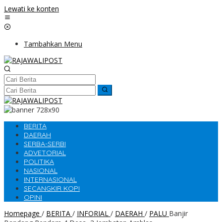
Lewati ke konten
Tambahkan Menu
BERITA
DAERAH
SERBA-SERBI
ADVETORIAL
POLITIKA
NASIONAL
INTERNASIONAL
SECANGKIR KOPI
OPINI
Homepage
/
BERITA
/
INFORIAL
/
DAERAH
/
PALU
Banjir