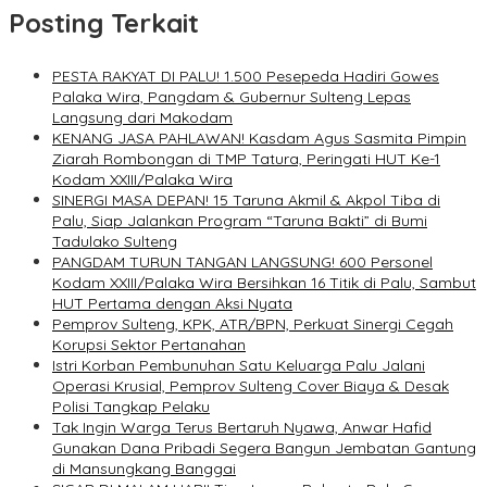
Posting Terkait
PESTA RAKYAT DI PALU! 1.500 Pesepeda Hadiri Gowes
Palaka Wira, Pangdam & Gubernur Sulteng Lepas
Langsung dari Makodam
KENANG JASA PAHLAWAN! Kasdam Agus Sasmita Pimpin
Ziarah Rombongan di TMP Tatura, Peringati HUT Ke-1
Kodam XXIII/Palaka Wira
SINERGI MASA DEPAN! 15 Taruna Akmil & Akpol Tiba di
Palu, Siap Jalankan Program “Taruna Bakti” di Bumi
Tadulako Sulteng
PANGDAM TURUN TANGAN LANGSUNG! 600 Personel
Kodam XXIII/Palaka Wira Bersihkan 16 Titik di Palu, Sambut
HUT Pertama dengan Aksi Nyata
Pemprov Sulteng, KPK, ATR/BPN, Perkuat Sinergi Cegah
Korupsi Sektor Pertanahan
Istri Korban Pembunuhan Satu Keluarga Palu Jalani
Operasi Krusial, Pemprov Sulteng Cover Biaya & Desak
Polisi Tangkap Pelaku
Tak Ingin Warga Terus Bertaruh Nyawa, Anwar Hafid
Gunakan Dana Pribadi Segera Bangun Jembatan Gantung
di Mansungkang Banggai