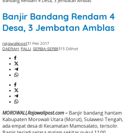
Bandang Rendam 4 Desa, 3 Jembatan Amblas
Banjir Bandang Rendam 4
Desa, 3 Jembatan Amblas
rajawalipost
31 Mei 2017
DAERAH
,
PALU
,
SERBA-SERBI
313 Dilihat
MOROWALI,Rajawalipost.com –
Banjir bandang hantam
Kabupaten Morowali Utara (Morut), Sulawesi Tengah,
ada empat desa di Kecamatan Mamosalato, terisolir.
Banjir terjadi selasa malam sekitar pukul 11:00 .