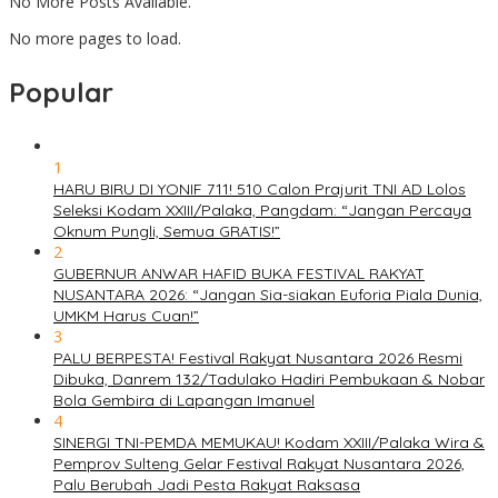
No More Posts Available.
No more pages to load.
Popular
1
HARU BIRU DI YONIF 711! 510 Calon Prajurit TNI AD Lolos
Seleksi Kodam XXIII/Palaka, Pangdam: “Jangan Percaya
Oknum Pungli, Semua GRATIS!”
2
GUBERNUR ANWAR HAFID BUKA FESTIVAL RAKYAT
NUSANTARA 2026: “Jangan Sia-siakan Euforia Piala Dunia,
UMKM Harus Cuan!”
3
PALU BERPESTA! Festival Rakyat Nusantara 2026 Resmi
Dibuka, Danrem 132/Tadulako Hadiri Pembukaan & Nobar
Bola Gembira di Lapangan Imanuel
4
SINERGI TNI-PEMDA MEMUKAU! Kodam XXIII/Palaka Wira &
Pemprov Sulteng Gelar Festival Rakyat Nusantara 2026,
Palu Berubah Jadi Pesta Rakyat Raksasa