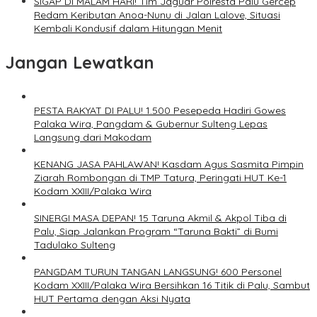
SIGAP DI MALAM HARI! Tim Jaguar Polresta Palu Gercep
Redam Keributan Anoa-Nunu di Jalan Lalove, Situasi
Kembali Kondusif dalam Hitungan Menit
Jangan Lewatkan
PESTA RAKYAT DI PALU! 1.500 Pesepeda Hadiri Gowes
Palaka Wira, Pangdam & Gubernur Sulteng Lepas
Langsung dari Makodam
KENANG JASA PAHLAWAN! Kasdam Agus Sasmita Pimpin
Ziarah Rombongan di TMP Tatura, Peringati HUT Ke-1
Kodam XXIII/Palaka Wira
SINERGI MASA DEPAN! 15 Taruna Akmil & Akpol Tiba di
Palu, Siap Jalankan Program “Taruna Bakti” di Bumi
Tadulako Sulteng
PANGDAM TURUN TANGAN LANGSUNG! 600 Personel
Kodam XXIII/Palaka Wira Bersihkan 16 Titik di Palu, Sambut
HUT Pertama dengan Aksi Nyata