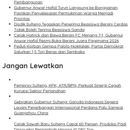
Pembangunan
Gubernur Anwar Hafid Turun Langsung ke Bongganan,
Pastikan Penyelesaian Permukiman Warga Menjadi
Prioritas
Disdik Sulteng Tegaskan Penerima Beasiswa Berani Cerdas
Tidak Boleh Terima Beasiswa Ganda
Cetak Hatrick dan Bawa Berani FC Menang 7-1, Gubernur
Anwar Hafid Resmi Buka Berani Juara Pagimana 2026
Peduli Korban Gempa Palolo-Nokilalaki, Partai Demokrat
Salurkan 1,5 Ton Beras dan Sembako
Jangan Lewatkan
Pemprov Sulteng, KPK, ATR/BPN, Perkuat Sinergi Cegah
Korupsi Sektor Pertanahan
Gebrakan Gubernur Sulteng: Garuda Indonesia Segera
Layani Penerbangan Internasional Perdana Palu Sampai
Guangzhou China
Cetak Sawah Baru Sulteng Capai 60 Persen, Produksi Padi
Diproyeksi Bertambah Hingga 61.080 Ton