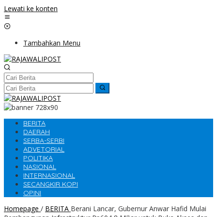
Lewati ke konten
Tambahkan Menu
BERITA
DAERAH
SERBA-SERBI
ADVETORIAL
POLITIKA
NASIONAL
INTERNASIONAL
SECANGKIR KOPI
OPINI
Homepage
/
BERITA
Berani Lancar, Gubernur Anwar Hafid Mulai