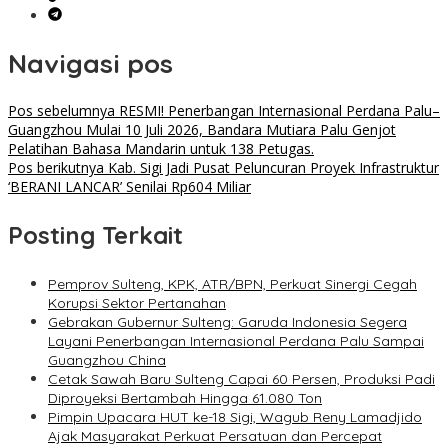
Navigasi pos
Pos sebelumnya
RESMI! Penerbangan Internasional Perdana Palu–
Guangzhou Mulai 10 Juli 2026, Bandara Mutiara Palu Genjot
Pelatihan Bahasa Mandarin untuk 138 Petugas.
Pos berikutnya
Kab. Sigi Jadi Pusat Peluncuran Proyek Infrastruktur
‘BERANI LANCAR’ Senilai Rp604 Miliar
Posting Terkait
Pemprov Sulteng, KPK, ATR/BPN, Perkuat Sinergi Cegah
Korupsi Sektor Pertanahan
Gebrakan Gubernur Sulteng: Garuda Indonesia Segera
Layani Penerbangan Internasional Perdana Palu Sampai
Guangzhou China
Cetak Sawah Baru Sulteng Capai 60 Persen, Produksi Padi
Diproyeksi Bertambah Hingga 61.080 Ton
Pimpin Upacara HUT ke-18 Sigi, Wagub Reny Lamadjido
Ajak Masyarakat Perkuat Persatuan dan Percepat