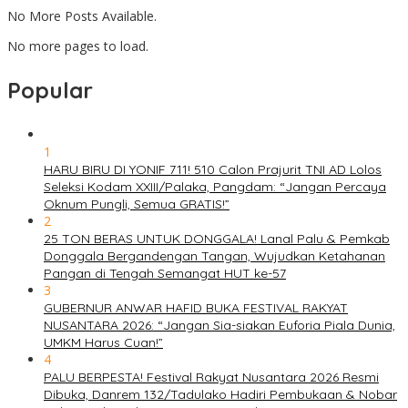
No More Posts Available.
No more pages to load.
Popular
1
HARU BIRU DI YONIF 711! 510 Calon Prajurit TNI AD Lolos
Seleksi Kodam XXIII/Palaka, Pangdam: “Jangan Percaya
Oknum Pungli, Semua GRATIS!”
2
25 TON BERAS UNTUK DONGGALA! Lanal Palu & Pemkab
Donggala Bergandengan Tangan, Wujudkan Ketahanan
Pangan di Tengah Semangat HUT ke-57
3
GUBERNUR ANWAR HAFID BUKA FESTIVAL RAKYAT
NUSANTARA 2026: “Jangan Sia-siakan Euforia Piala Dunia,
UMKM Harus Cuan!”
4
PALU BERPESTA! Festival Rakyat Nusantara 2026 Resmi
Dibuka, Danrem 132/Tadulako Hadiri Pembukaan & Nobar