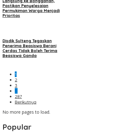
Langsung ke Bongganan,
Pastikan Penyelesaian
Permukiman Warga Menjadi
Prioritas
Disdik Sulteng Tegaskan
Penerima Beasiswa Berani
Cerdas Tidak Boleh Terima
Beasiswa Ganda
1
2
3
…
287
Berikutnya
No more pages to load.
Popular