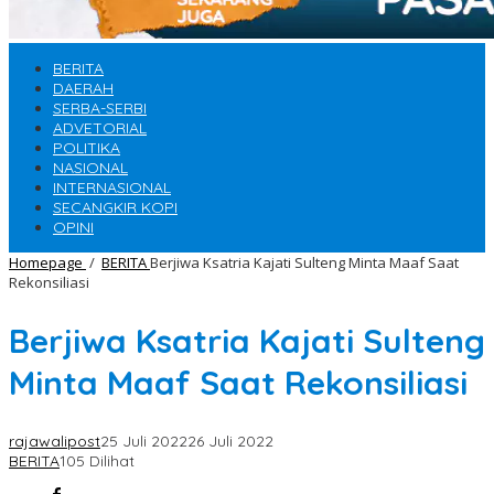
BERITA
DAERAH
SERBA-SERBI
ADVETORIAL
POLITIKA
NASIONAL
INTERNASIONAL
SECANGKIR KOPI
OPINI
Homepage
/
BERITA
Berjiwa Ksatria Kajati Sulteng Minta Maaf Saat
Rekonsiliasi
Berjiwa Ksatria Kajati Sulteng
Minta Maaf Saat Rekonsiliasi
rajawalipost
25 Juli 2022
26 Juli 2022
BERITA
105 Dilihat