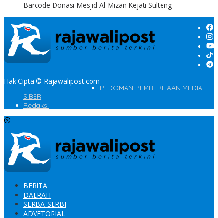
Barcode Donasi Mesjid Al-Mizan Kejati Sulteng
Hak Cipta © Rajawalipost.com
PEDOMAN PEMBERITAAN MEDIA
SIBER
Redaksi
BERITA
DAERAH
SERBA-SERBI
ADVETORIAL