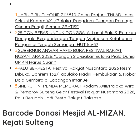
1
HARU BIRU DI YONIF 711! 510 Calon Prajurit TNI AD Lolos
Seleksi Kodam XXIII/Palaka, Pangdam: “Jangan Percaya
Oknum Pungli, Semua GRATIS!”
2
25 TON BERAS UNTUK DONGGALA! Lanal Palu & Pemkab
Donggala Bergandengan Tangan, Wujudkan Ketahanan
Pangan di Tengah Semangat HUT ke-57
3
GUBERNUR ANWAR HAFID BUKA FESTIVAL RAKYAT
NUSANTARA 2026: “Jangan Sia-siakan Euforia Piala Dunia,
UMKM Harus Cuan!”
4
PALU BERPESTA! Festival Rakyat Nusantara 2026 Resmi
Dibuka, Danrem 132/Tadulako Hadiri Pembukaan & Nobar
Bola Gembira di Lapangan Imanuel
5
SINERGI TNI-PEMDA MEMUKAU! Kodam XXIII/Palaka Wira
& Pemprov Sulteng Gelar Festival Rakyat Nusantara 2026,
Palu Berubah Jadi Pesta Rakyat Raksasa
Barcode Donasi Mesjid AL-MIZAN.
Kejati Sulteng