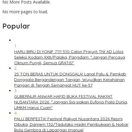
No More Posts Available.
No more pages to load.
Popular
1
HARU BIRU DI YONIF 711! 510 Calon Prajurit TNI AD Lolos
Seleksi Kodam XXIII/Palaka, Pangdam: “Jangan Percaya
Oknum Pungli, Semua GRATIS!”
2
25 TON BERAS UNTUK DONGGALA! Lanal Palu & Pemkab
Donggala Bergandengan Tangan, Wujudkan Ketahanan
Pangan di Tengah Semangat HUT ke-57
3
GUBERNUR ANWAR HAFID BUKA FESTIVAL RAKYAT
NUSANTARA 2026: “Jangan Sia-siakan Euforia Piala Dunia,
UMKM Harus Cuan!”
4
PALU BERPESTA! Festival Rakyat Nusantara 2026 Resmi
Dibuka, Danrem 132/Tadulako Hadiri Pembukaan & Nobar
Bola Gembira di Lapangan Imanuel