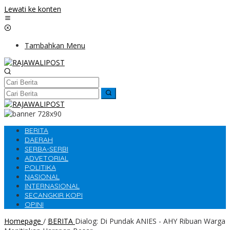
Lewati ke konten
Tambahkan Menu
BERITA
DAERAH
SERBA-SERBI
ADVETORIAL
POLITIKA
NASIONAL
INTERNASIONAL
SECANGKIR KOPI
OPINI
Homepage
/
BERITA
Dialog: Di Pundak ANIES - AHY Ribuan Warga