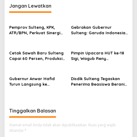
Pagimana 2026
Jangan Lewatkan
Pemprov Sulteng, KPK,
Gebrakan Gubernur
ATR/BPN, Perkuat Sinergi
Sulteng: Garuda Indonesia
Cegah Korupsi Sektor
Segera Layani
Pertanahan
Penerbangan Internasional
Perdana Palu Sampai
Cetak Sawah Baru Sulteng
Pimpin Upacara HUT ke-18
Guangzhou China
Capai 60 Persen, Produksi
Sigi, Wagub Reny
Padi Diproyeksi Bertambah
Lamadjido Ajak
Hingga 61.080 Ton
Masyarakat Perkuat
Persatuan dan Percepat
Gubernur Anwar Hafid
Disdik Sulteng Tegaskan
Pembangunan
Turun Langsung ke
Penerima Beasiswa Berani
Bongganan, Pastikan
Cerdas Tidak Boleh Terima
Penyelesaian Permukiman
Beasiswa Ganda
Warga Menjadi Prioritas
Tinggalkan Balasan
Alamat email Anda tidak akan dipublikasikan.
Ruas yang wajib
ditandai
*