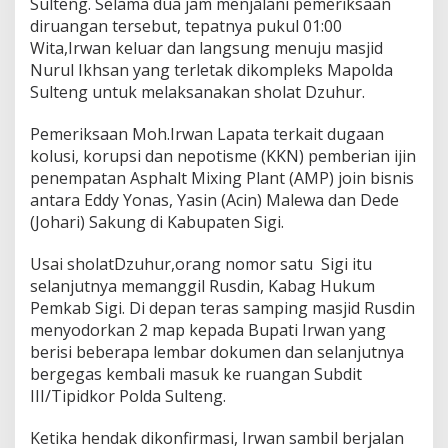
Sulteng. Selama dua jam menjalani pemeriksaan
d
diruangan tersebut, tepatnya pukul 01:00
a
Wita,Irwan keluar dan langsung menuju masjid
,
B
Nurul Ikhsan yang terletak dikompleks Mapolda
u
Sulteng untuk melaksanakan sholat Dzuhur.
p
a
Pemeriksaan Moh.Irwan Lapata terkait dugaan
t
kolusi, korupsi dan nepotisme (KKN) pemberian ijin
i
S
penempatan Asphalt Mixing Plant (AMP) join bisnis
i
antara Eddy Yonas, Yasin (Acin) Malewa dan Dede
g
(Johari) Sakung di Kabupaten Sigi.
i
A
Usai sholatDzuhur,orang nomor satu Sigi itu
n
c
selanjutnya memanggil Rusdin, Kabag Hukum
a
Pemkab Sigi. Di depan teras samping masjid Rusdin
m
menyodorkan 2 map kepada Bupati Irwan yang
W
berisi beberapa lembar dokumen dan selanjutnya
a
bergegas kembali masuk ke ruangan Subdit
r
t
III/Tipidkor Polda Sulteng.
a
w
Ketika hendak dikonfirmasi, Irwan sambil berjalan
a