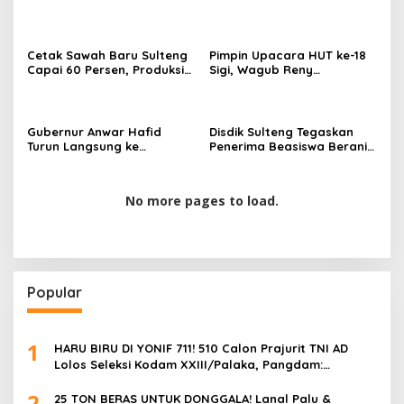
Cegah Korupsi Sektor
Segera Layani
Pertanahan
Penerbangan Internasional
Perdana Palu Sampai
Guangzhou China
Cetak Sawah Baru Sulteng
Pimpin Upacara HUT ke-18
Capai 60 Persen, Produksi
Sigi, Wagub Reny
Padi Diproyeksi Bertambah
Lamadjido Ajak
Hingga 61.080 Ton
Masyarakat Perkuat
Persatuan dan Percepat
Pembangunan
Gubernur Anwar Hafid
Disdik Sulteng Tegaskan
Turun Langsung ke
Penerima Beasiswa Berani
Bongganan, Pastikan
Cerdas Tidak Boleh Terima
Penyelesaian Permukiman
Beasiswa Ganda
Warga Menjadi Prioritas
No more pages to load.
Popular
1
HARU BIRU DI YONIF 711! 510 Calon Prajurit TNI AD
Lolos Seleksi Kodam XXIII/Palaka, Pangdam:
“Jangan Percaya Oknum Pungli, Semua GRATIS!”
2
25 TON BERAS UNTUK DONGGALA! Lanal Palu &