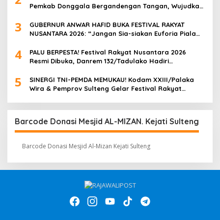
Pemkab Donggala Bergandengan Tangan, Wujudkan
Ketahanan Pangan di Tengah Semangat HUT ke-57
3
GUBERNUR ANWAR HAFID BUKA FESTIVAL RAKYAT
NUSANTARA 2026: “Jangan Sia-siakan Euforia Piala
Dunia, UMKM Harus Cuan!”
4
PALU BERPESTA! Festival Rakyat Nusantara 2026
Resmi Dibuka, Danrem 132/Tadulako Hadiri
Pembukaan & Nobar Bola Gembira di Lapangan
5
Imanuel
SINERGI TNI-PEMDA MEMUKAU! Kodam XXIII/Palaka
Wira & Pemprov Sulteng Gelar Festival Rakyat
Nusantara 2026, Palu Berubah Jadi Pesta Rakyat
Raksasa
Barcode Donasi Mesjid AL-MIZAN. Kejati Sulteng
Barcode Donasi Mesjid Al-Mizan Kejati Sulteng