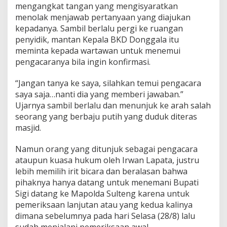
mengangkat tangan yang mengisyaratkan
n
menolak menjawab pertanyaan yang diajukan
A
m
kepadanya. Sambil berlalu pergi ke ruangan
b
penyidik, mantan Kepala BKD Donggala itu
i
meminta kepada wartawan untuk menemui
l
pengacaranya bila ingin konfirmasi.
G
a
m
“Jangan tanya ke saya, silahkan temui pengacara
b
saya saja…nanti dia yang memberi jawaban.”
a
Ujarnya sambil berlalu dan menunjuk ke arah salah
r
seorang yang berbaju putih yang duduk diteras
masjid.
Namun orang yang ditunjuk sebagai pengacara
ataupun kuasa hukum oleh Irwan Lapata, justru
lebih memilih irit bicara dan beralasan bahwa
pihaknya hanya datang untuk menemani Bupati
Sigi datang ke Mapolda Sulteng karena untuk
pemeriksaan lanjutan atau yang kedua kalinya
dimana sebelumnya pada hari Selasa (28/8) lalu