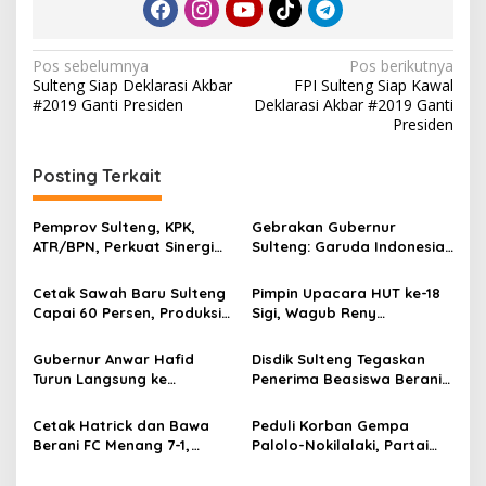
N
Pos sebelumnya
Pos berikutnya
Sulteng Siap Deklarasi Akbar
FPI Sulteng Siap Kawal
a
#2019 Ganti Presiden
Deklarasi Akbar #2019 Ganti
v
Presiden
i
Posting Terkait
g
a
Pemprov Sulteng, KPK,
Gebrakan Gubernur
s
ATR/BPN, Perkuat Sinergi
Sulteng: Garuda Indonesia
Cegah Korupsi Sektor
Segera Layani
i
Pertanahan
Penerbangan Internasional
Cetak Sawah Baru Sulteng
Pimpin Upacara HUT ke-18
p
Perdana Palu Sampai
Capai 60 Persen, Produksi
Sigi, Wagub Reny
Guangzhou China
Padi Diproyeksi Bertambah
Lamadjido Ajak
o
Hingga 61.080 Ton
Masyarakat Perkuat
Gubernur Anwar Hafid
Disdik Sulteng Tegaskan
s
Persatuan dan Percepat
Turun Langsung ke
Penerima Beasiswa Berani
Pembangunan
Bongganan, Pastikan
Cerdas Tidak Boleh Terima
Penyelesaian Permukiman
Beasiswa Ganda
Cetak Hatrick dan Bawa
Peduli Korban Gempa
Warga Menjadi Prioritas
Berani FC Menang 7-1,
Palolo-Nokilalaki, Partai
Gubernur Anwar Hafid
Demokrat Salurkan 1,5 Ton
Resmi Buka Berani Juara
Beras dan Sembako