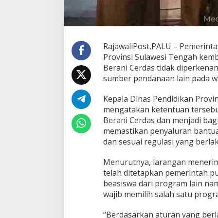
a
B
e
r
a
RajawaliPost,PALU – Pemerinta
n
Provinsi Sulawesi Tengah kem
i
Berani Cerdas tidak diperkena
C
sumber pendanaan lain pada w
e
r
d
Kepala Dinas Pendidikan Provins
a
mengatakan ketentuan tersebu
s
Berani Cerdas dan menjadi bag
T
memastikan penyaluran bantuan
i
d
dan sesuai regulasi yang berlak
a
k
Menurutnya, larangan menerim
B
telah ditetapkan pemerintah p
o
beasiswa dari program lain na
l
e
wajib memilih salah satu prog
h
T
“Berdasarkan aturan yang berl
e