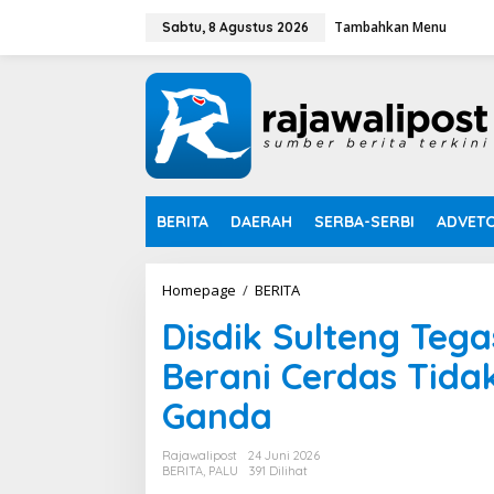
L
Tambahkan Menu
e
Sabtu, 8 Agustus 2026
w
a
t
i
k
e
k
o
n
BERITA
DAERAH
SERBA-SERBI
ADVETO
t
e
n
Homepage
/
BERITA
D
i
Disdik Sulteng Teg
s
d
Berani Cerdas Tida
i
k
Ganda
S
u
l
Rajawalipost
24 Juni 2026
t
BERITA
,
PALU
391 Dilihat
e