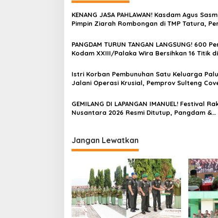
a
KENANG JASA PAHLAWAN! Kasdam Agus Sasm
s
Pimpin Ziarah Rombongan di TMP Tatura, Per
HUT Ke-1 Kodam XXIII/Palaka Wira
i
PANGDAM TURUN TANGAN LANGSUNG! 600 Per
p
Kodam XXIII/Palaka Wira Bersihkan 16 Titik di
Sambut HUT Pertama dengan Aksi Nyata
o
Istri Korban Pembunuhan Satu Keluarga Pal
s
Jalani Operasi Krusial, Pemprov Sulteng Cov
Biaya & Desak Polisi Tangkap Pelaku
GEMILANG DI LAPANGAN IMANUEL! Festival Ra
Nusantara 2026 Resmi Ditutup, Pangdam &
Gubernur Sulteng Pukul Gimba Bersamaan, 
Warga Histeris Nobar Final Piala Dunia
Jangan Lewatkan