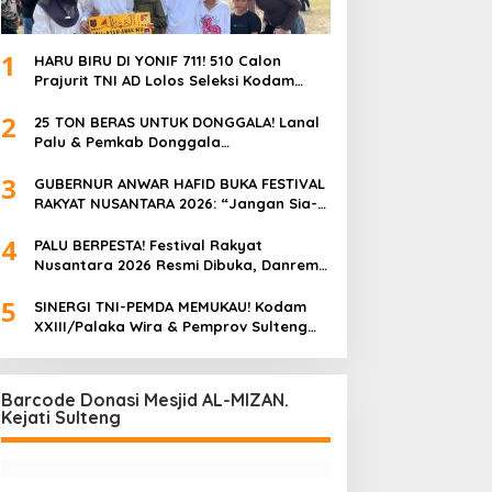
1
HARU BIRU DI YONIF 711! 510 Calon
Prajurit TNI AD Lolos Seleksi Kodam
XXIII/Palaka, Pangdam: “Jangan
2
Percaya Oknum Pungli, Semua GRATIS!”
25 TON BERAS UNTUK DONGGALA! Lanal
Palu & Pemkab Donggala
Bergandengan Tangan, Wujudkan
3
Ketahanan Pangan di Tengah Semangat
GUBERNUR ANWAR HAFID BUKA FESTIVAL
HUT ke-57
RAKYAT NUSANTARA 2026: “Jangan Sia-
siakan Euforia Piala Dunia, UMKM Harus
4
Cuan!”
PALU BERPESTA! Festival Rakyat
Nusantara 2026 Resmi Dibuka, Danrem
132/Tadulako Hadiri Pembukaan &
5
Nobar Bola Gembira di Lapangan
SINERGI TNI-PEMDA MEMUKAU! Kodam
Imanuel
XXIII/Palaka Wira & Pemprov Sulteng
Gelar Festival Rakyat Nusantara 2026,
Palu Berubah Jadi Pesta Rakyat
Raksasa
Barcode Donasi Mesjid AL-MIZAN.
Kejati Sulteng