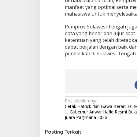
berlandaskan aturan, Pemprov
manfaat yang optimal serta me
mahasiswa untuk menyelesaikan
Pemprov Sulawesi Tengah jug
data yang benar dan jujur saa
ketentuan yang telah ditetapk
dapat berjalan dengan baik da
pendidikan di Sulawesi Tengah
N
Pos sebelumnya
Cetak Hatrick dan Bawa Berani FC 
a
1, Gubernur Anwar Hafid Resmi Buk
v
Juara Pagimana 2026
i
Posting Terkait
g