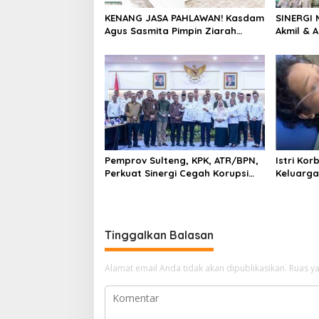
KENANG JASA PAHLAWAN! Kasdam
SINERGI 
Agus Sasmita Pimpin Ziarah
Akmil & A
Rombongan di TMP Tatura,
Jalankan
Peringati HUT Ke-1 Kodam
Bakti” d
XXIII/Palaka Wira
Pemprov Sulteng, KPK, ATR/BPN,
Istri Ko
Perkuat Sinergi Cegah Korupsi
Keluarga
Sektor Pertanahan
Krusial,
Biaya & 
Pelaku
Tinggalkan Balasan
Alamat email Anda tidak akan dipublikasikan.
Ruas ya