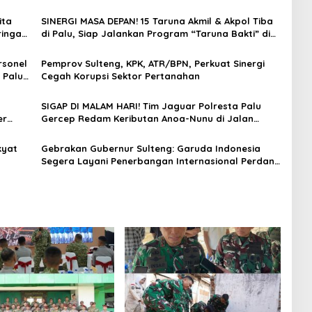
ita
SINERGI MASA DEPAN! 15 Taruna Akmil & Akpol Tiba
ingati
di Palu, Siap Jalankan Program “Taruna Bakti” di
Bumi Tadulako Sulteng
sonel
Pemprov Sulteng, KPK, ATR/BPN, Perkuat Sinergi
 Palu,
Cegah Korupsi Sektor Pertanahan
u
SIGAP DI MALAM HARI! Tim Jaguar Polresta Palu
er
Gercep Redam Keributan Anoa-Nunu di Jalan
Lalove, Situasi Kembali Kondusif dalam Hitungan
Menit
kyat
Gebrakan Gubernur Sulteng: Garuda Indonesia
Segera Layani Penerbangan Internasional Perdana
Ribuan
Palu Sampai Guangzhou China