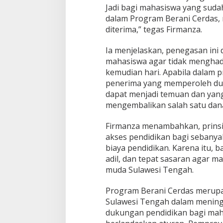
Jadi bagi mahasiswa yang suda
r
dalam Program Berani Cerdas,
i
m
diterima,” tegas Firmanza.
a
B
Ia menjelaskan, penegasan ini
e
mahasiswa agar tidak menghad
a
kemudian hari. Apabila dalam p
s
i
penerima yang memperoleh dua
s
dapat menjadi temuan dan yan
w
mengembalikan salah satu dana
a
G
Firmanza menambahkan, prins
a
n
akses pendidikan bagi seban
d
biaya pendidikan. Karena itu, 
a
adil, dan tepat sasaran agar m
muda Sulawesi Tengah.
Program Berani Cerdas merupa
Sulawesi Tengah dalam mening
dukungan pendidikan bagi mah