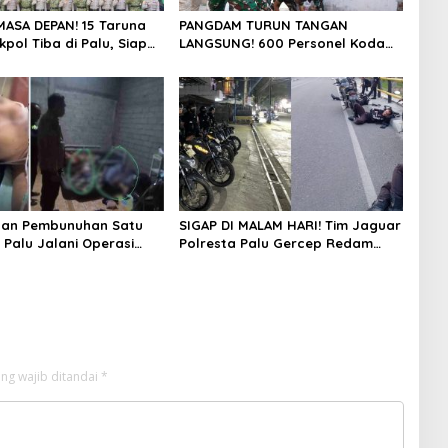
MASA DEPAN! 15 Taruna
PANGDAM TURUN TANGAN
kpol Tiba di Palu, Siap
LANGSUNG! 600 Personel Kodam
 Program “Taruna
XXIII/Palaka Wira Bersihkan 16
i Bumi Tadulako Sulteng
Titik di Palu, Sambut HUT
Pertama dengan Aksi Nyata
rban Pembunuhan Satu
SIGAP DI MALAM HARI! Tim Jaguar
 Palu Jalani Operasi
Polresta Palu Gercep Redam
 Pemprov Sulteng Cover
Keributan Anoa-Nunu di Jalan
Desak Polisi Tangkap
Lalove, Situasi Kembali Kondusif
dalam Hitungan Menit
ng wajib ditandai
*