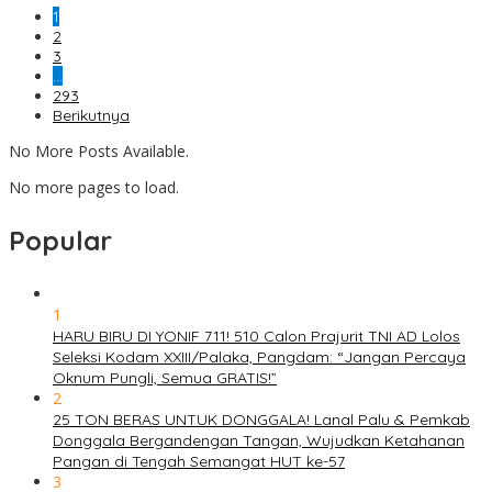
1
2
3
…
293
Berikutnya
No More Posts Available.
No more pages to load.
Popular
1
HARU BIRU DI YONIF 711! 510 Calon Prajurit TNI AD Lolos
Seleksi Kodam XXIII/Palaka, Pangdam: “Jangan Percaya
Oknum Pungli, Semua GRATIS!”
2
25 TON BERAS UNTUK DONGGALA! Lanal Palu & Pemkab
Donggala Bergandengan Tangan, Wujudkan Ketahanan
Pangan di Tengah Semangat HUT ke-57
3