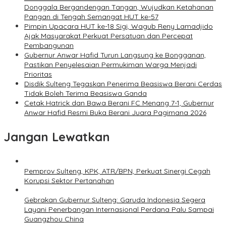
Donggala Bergandengan Tangan, Wujudkan Ketahanan
Pangan di Tengah Semangat HUT ke-57
Pimpin Upacara HUT ke-18 Sigi, Wagub Reny Lamadjido
Ajak Masyarakat Perkuat Persatuan dan Percepat
Pembangunan
Gubernur Anwar Hafid Turun Langsung ke Bongganan,
Pastikan Penyelesaian Permukiman Warga Menjadi
Prioritas
Disdik Sulteng Tegaskan Penerima Beasiswa Berani Cerdas
Tidak Boleh Terima Beasiswa Ganda
Cetak Hatrick dan Bawa Berani FC Menang 7-1, Gubernur
Anwar Hafid Resmi Buka Berani Juara Pagimana 2026
Jangan Lewatkan
Pemprov Sulteng, KPK, ATR/BPN, Perkuat Sinergi Cegah
Korupsi Sektor Pertanahan
Gebrakan Gubernur Sulteng: Garuda Indonesia Segera
Layani Penerbangan Internasional Perdana Palu Sampai
Guangzhou China