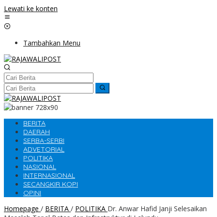
Lewati ke konten
Tambahkan Menu
BERITA
DAERAH
SERBA-SERBI
ADVETORIAL
POLITIKA
NASIONAL
INTERNASIONAL
SECANGKIR KOPI
OPINI
Homepage
/
BERITA
/
POLITIKA
Dr. Anwar Hafid Janji Selesaikan