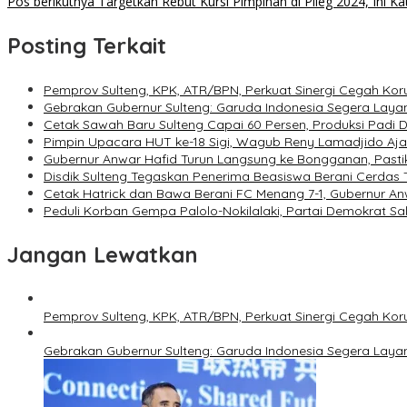
Pos berikutnya
Targetkan Rebut Kursi Pimpinan di Pileg 2024, Ini 
Posting Terkait
Pemprov Sulteng, KPK, ATR/BPN, Perkuat Sinergi Cegah Kor
Gebrakan Gubernur Sulteng: Garuda Indonesia Segera Laya
Cetak Sawah Baru Sulteng Capai 60 Persen, Produksi Padi 
Pimpin Upacara HUT ke-18 Sigi, Wagub Reny Lamadjido Aj
Gubernur Anwar Hafid Turun Langsung ke Bongganan, Pasti
Disdik Sulteng Tegaskan Penerima Beasiswa Berani Cerdas
Cetak Hatrick dan Bawa Berani FC Menang 7-1, Gubernur A
Peduli Korban Gempa Palolo-Nokilalaki, Partai Demokrat S
Jangan Lewatkan
Pemprov Sulteng, KPK, ATR/BPN, Perkuat Sinergi Cegah Kor
Gebrakan Gubernur Sulteng: Garuda Indonesia Segera Laya