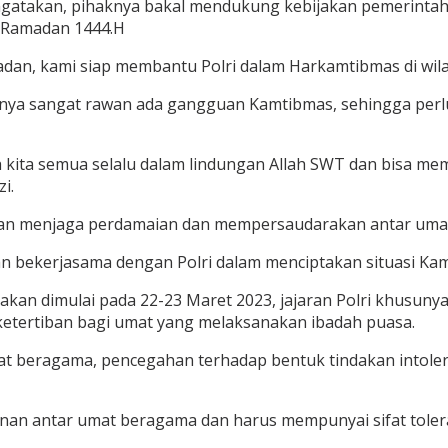
atakan, pihaknya bakal mendukung kebijakan pemerintah d
i Ramadan 1444.H
, kami siap membantu Polri dalam Harkamtibmas di wilayah
nya sangat rawan ada gangguan Kamtibmas, sehingga perlu
h kita semua selalu dalam lindungan Allah SWT dan bisa m
i.
uan menjaga perdamaian dan mempersaudarakan antar uma
dan bekerjasama dengan Polri dalam menciptakan situasi Ka
 akan dimulai pada 22-23 Maret 2023, jajaran Polri khusun
ketertiban bagi umat yang melaksanakan ibadah puasa.
at beragama, pencegahan terhadap bentuk tindakan intolera
nan antar umat beragama dan harus mempunyai sifat toler