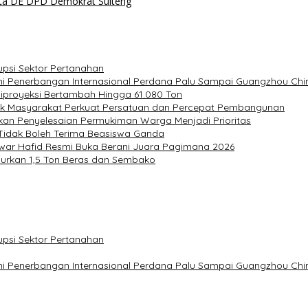
Kata DE DPD Demokrat Sulteng
upsi Sektor Pertanahan
ni Penerbangan Internasional Perdana Palu Sampai Guangzhou Chi
Diproyeksi Bertambah Hingga 61.080 Ton
ak Masyarakat Perkuat Persatuan dan Percepat Pembangunan
kan Penyelesaian Permukiman Warga Menjadi Prioritas
 Tidak Boleh Terima Beasiswa Ganda
nwar Hafid Resmi Buka Berani Juara Pagimana 2026
alurkan 1,5 Ton Beras dan Sembako
upsi Sektor Pertanahan
ni Penerbangan Internasional Perdana Palu Sampai Guangzhou Chi