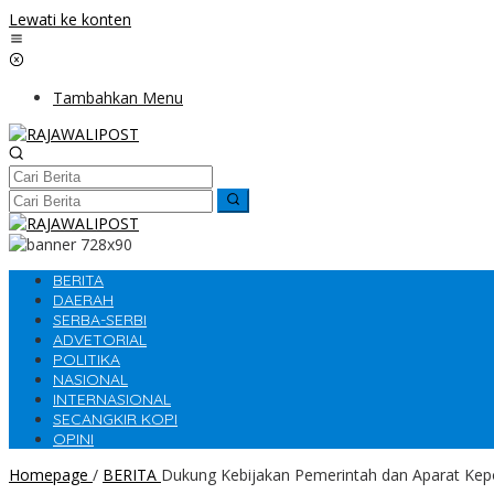
Lewati ke konten
Tambahkan Menu
BERITA
DAERAH
SERBA-SERBI
ADVETORIAL
POLITIKA
NASIONAL
INTERNASIONAL
SECANGKIR KOPI
OPINI
Homepage
/
BERITA
Dukung Kebijakan Pemerintah dan Aparat Kepo