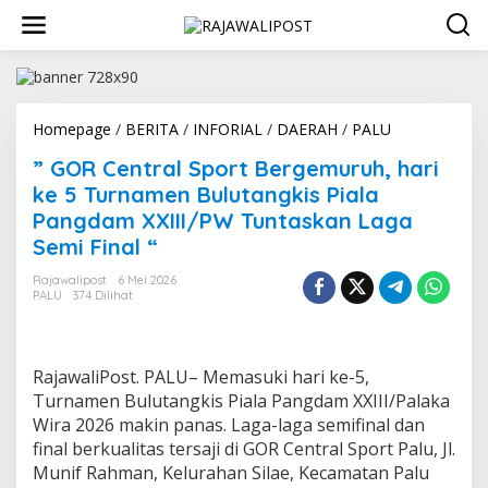
L
e
w
a
t
i
k
Homepage
/
BERITA
/
INFORIAL
/
DAERAH
/
PALU
"
e
G
” GOR Central Sport Bergemuruh, hari
k
O
o
R
ke 5 Turnamen Bulutangkis Piala
n
C
Pangdam XXIII/PW Tuntaskan Laga
t
e
Semi Final “
e
n
n
t
Rajawalipost
6 Mei 2026
r
PALU
374 Dilihat
a
l
S
p
RajawaliPost. PALU– Memasuki hari ke-5,
o
Turnamen Bulutangkis Piala Pangdam XXIII/Palaka
r
Wira 2026 makin panas. Laga-laga semifinal dan
t
B
final berkualitas tersaji di GOR Central Sport Palu, Jl.
e
Munif Rahman, Kelurahan Silae, Kecamatan Palu
r