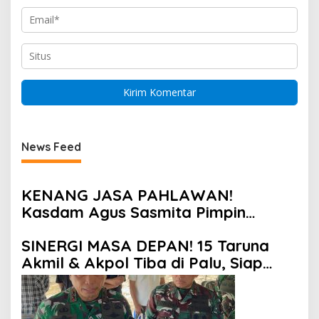
News Feed
KENANG JASA PAHLAWAN!
Kasdam Agus Sasmita Pimpin
Ziarah Rombongan di TMP Tatura,
SINERGI MASA DEPAN! 15 Taruna
Peringati HUT Ke-1 Kodam
Akmil & Akpol Tiba di Palu, Siap
XXIII/Palaka Wira
Jalankan Program “Taruna Bakti” di
Bumi Tadulako Sulteng