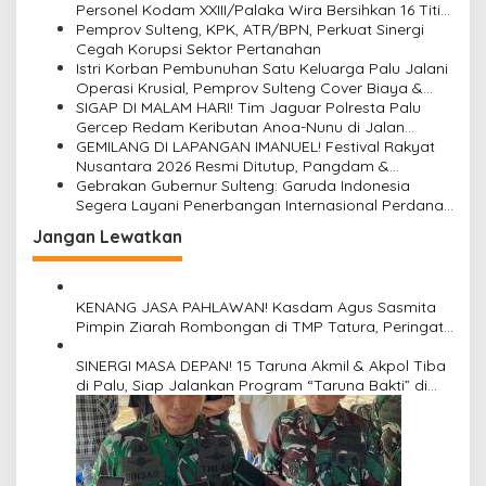
a
o
Personel Kodam XXIII/Palaka Wira Bersihkan 16 Titik
l
di Palu, Sambut HUT Pertama dengan Aksi Nyata
Pemprov Sulteng, KPK, ATR/BPN, Perkuat Sinergi
s
"
Cegah Korupsi Sektor Pertanahan
Istri Korban Pembunuhan Satu Keluarga Palu Jalani
Operasi Krusial, Pemprov Sulteng Cover Biaya &
Desak Polisi Tangkap Pelaku
SIGAP DI MALAM HARI! Tim Jaguar Polresta Palu
Gercep Redam Keributan Anoa-Nunu di Jalan
Lalove, Situasi Kembali Kondusif dalam Hitungan
GEMILANG DI LAPANGAN IMANUEL! Festival Rakyat
Menit
Nusantara 2026 Resmi Ditutup, Pangdam &
Gubernur Sulteng Pukul Gimba Bersamaan, Ribuan
Gebrakan Gubernur Sulteng: Garuda Indonesia
Warga Histeris Nobar Final Piala Dunia
Segera Layani Penerbangan Internasional Perdana
Palu Sampai Guangzhou China
Jangan Lewatkan
KENANG JASA PAHLAWAN! Kasdam Agus Sasmita
Pimpin Ziarah Rombongan di TMP Tatura, Peringati
HUT Ke-1 Kodam XXIII/Palaka Wira
SINERGI MASA DEPAN! 15 Taruna Akmil & Akpol Tiba
di Palu, Siap Jalankan Program “Taruna Bakti” di
Bumi Tadulako Sulteng