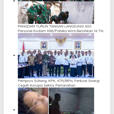
PANGDAM TURUN TANGAN LANGSUNG! 600
Personel Kodam XXIII/Palaka Wira Bersihkan 16 Titik
di Palu, Sambut HUT Pertama dengan Aksi Nyata
Pemprov Sulteng, KPK, ATR/BPN, Perkuat Sinergi
Cegah Korupsi Sektor Pertanahan