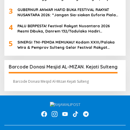
Ketahanan Pangan di Tengah Semangat HUT ke-57
3
GUBERNUR ANWAR HAFID BUKA FESTIVAL RAKYAT
NUSANTARA 2026: “Jangan Sia-siakan Euforia Piala
Dunia, UMKM Harus Cuan!”
4
PALU BERPESTA! Festival Rakyat Nusantara 2026
Resmi Dibuka, Danrem 132/Tadulako Hadiri
Pembukaan & Nobar Bola Gembira di Lapangan
5
Imanuel
SINERGI TNI-PEMDA MEMUKAU! Kodam XXIII/Palaka
Wira & Pemprov Sulteng Gelar Festival Rakyat
Nusantara 2026, Palu Berubah Jadi Pesta Rakyat
Raksasa
Barcode Donasi Mesjid AL-MIZAN. Kejati Sulteng
Barcode Donasi Mesjid Al-Mizan Kejati Sulteng