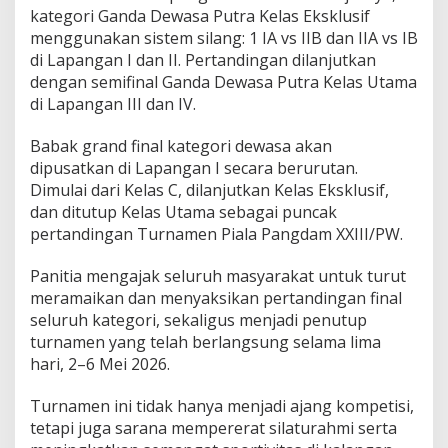
kategori Ganda Dewasa Putra Kelas Eksklusif
l
u
menggunakan sistem silang: 1 IA vs IIB dan IIA vs IB
t
di Lapangan I dan II. Pertandingan dilanjutkan
a
dengan semifinal Ganda Dewasa Putra Kelas Utama
n
di Lapangan III dan IV.
g
k
i
Babak grand final kategori dewasa akan
s
dipusatkan di Lapangan I secara berurutan.
P
Dimulai dari Kelas C, dilanjutkan Kelas Eksklusif,
i
dan ditutup Kelas Utama sebagai puncak
a
l
pertandingan Turnamen Piala Pangdam XXIII/PW.
a
P
Panitia mengajak seluruh masyarakat untuk turut
a
meramaikan dan menyaksikan pertandingan final
n
seluruh kategori, sekaligus menjadi penutup
g
d
turnamen yang telah berlangsung selama lima
a
hari, 2–6 Mei 2026.
m
X
Turnamen ini tidak hanya menjadi ajang kompetisi,
X
tetapi juga sarana mempererat silaturahmi serta
I
I