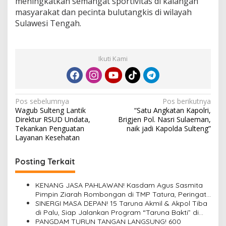
meningkatkan semangat sportivitas di kalangan
I
masyarakat dan pecinta bulutangkis di wilayah
/
Sulawesi Tengah.
P
W
T
u
Ikuti Kami
n
t
a
s
k
N
Pos sebelumnya
Pos berikutnya
a
Wagub Sulteng Lantik
“Satu Angkatan Kapolri,
a
n
Direktur RSUD Undata,
Brigjen Pol. Nasri Sulaeman,
L
v
Tekankan Penguatan
naik jadi Kapolda Sulteng”
a
Layanan Kesehatan
i
g
a
g
Posting Terkait
S
a
e
m
s
KENANG JASA PAHLAWAN! Kasdam Agus Sasmita
i
Pimpin Ziarah Rombongan di TMP Tatura, Peringati
i
F
HUT Ke-1 Kodam XXIII/Palaka Wira
SINERGI MASA DEPAN! 15 Taruna Akmil & Akpol Tiba
i
di Palu, Siap Jalankan Program “Taruna Bakti” di
p
n
Bumi Tadulako Sulteng
PANGDAM TURUN TANGAN LANGSUNG! 600