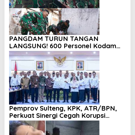
PANGDAM TURUN TANGAN
LANGSUNG! 600 Personel Kodam
XXIII/Palaka Wira Bersihkan 16 Titik
di Palu, Sambut HUT Pertama
dengan Aksi Nyata
Pemprov Sulteng, KPK, ATR/BPN,
Perkuat Sinergi Cegah Korupsi
Sektor Pertanahan