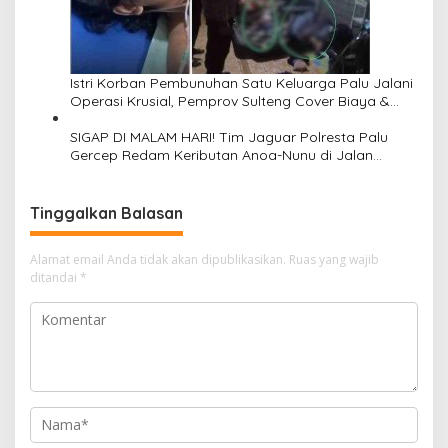
Istri Korban Pembunuhan Satu Keluarga Palu Jalani
Operasi Krusial, Pemprov Sulteng Cover Biaya &
Desak Polisi Tangkap Pelaku
SIGAP DI MALAM HARI! Tim Jaguar Polresta Palu
Gercep Redam Keributan Anoa-Nunu di Jalan
Lalove, Situasi Kembali Kondusif dalam Hitungan
Menit
Tinggalkan Balasan
Alamat email Anda tidak akan dipublikasikan.
Ruas yang wajib
ditandai
*