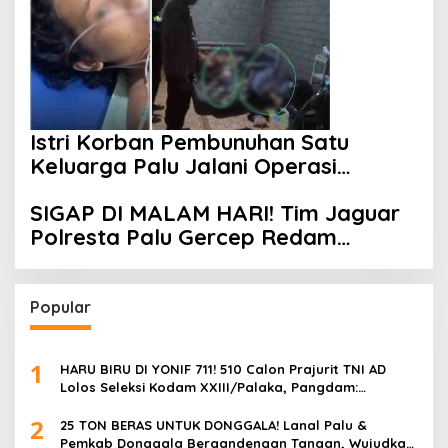
Istri Korban Pembunuhan Satu
Keluarga Palu Jalani Operasi
Krusial, Pemprov Sulteng Cover
SIGAP DI MALAM HARI! Tim Jaguar
Biaya & Desak Polisi Tangkap
Polresta Palu Gercep Redam
Pelaku
Keributan Anoa-Nunu di Jalan
Lalove, Situasi Kembali Kondusif
dalam Hitungan Menit
Popular
1
HARU BIRU DI YONIF 711! 510 Calon Prajurit TNI AD
Lolos Seleksi Kodam XXIII/Palaka, Pangdam:
“Jangan Percaya Oknum Pungli, Semua GRATIS!”
2
25 TON BERAS UNTUK DONGGALA! Lanal Palu &
Pemkab Donggala Bergandengan Tangan, Wujudkan