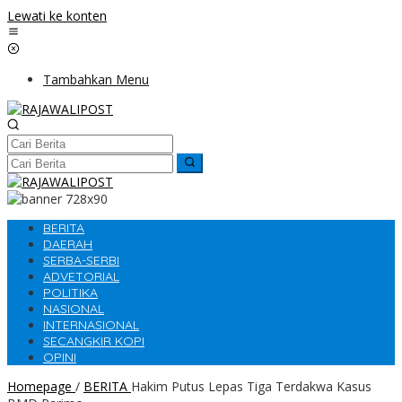
Lewati ke konten
Tambahkan Menu
BERITA
DAERAH
SERBA-SERBI
ADVETORIAL
POLITIKA
NASIONAL
INTERNASIONAL
SECANGKIR KOPI
OPINI
Homepage
/
BERITA
Hakim Putus Lepas Tiga Terdakwa Kasus