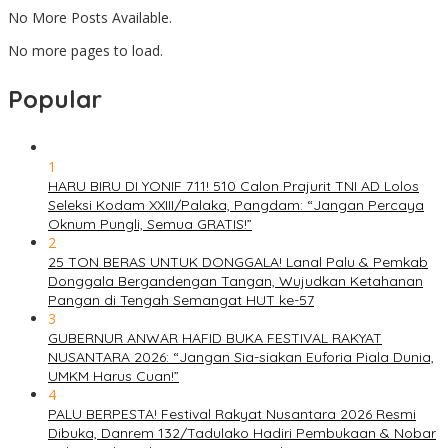
No More Posts Available.
No more pages to load.
Popular
1
HARU BIRU DI YONIF 711! 510 Calon Prajurit TNI AD Lolos
Seleksi Kodam XXIII/Palaka, Pangdam: “Jangan Percaya
Oknum Pungli, Semua GRATIS!”
2
25 TON BERAS UNTUK DONGGALA! Lanal Palu & Pemkab
Donggala Bergandengan Tangan, Wujudkan Ketahanan
Pangan di Tengah Semangat HUT ke-57
3
GUBERNUR ANWAR HAFID BUKA FESTIVAL RAKYAT
NUSANTARA 2026: “Jangan Sia-siakan Euforia Piala Dunia,
UMKM Harus Cuan!”
4
PALU BERPESTA! Festival Rakyat Nusantara 2026 Resmi
Dibuka, Danrem 132/Tadulako Hadiri Pembukaan & Nobar