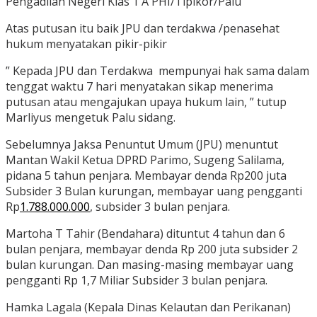
Pengadilan Negeri Klas 1 A PHI/Tipikor/Palu
Atas putusan itu baik JPU dan terdakwa /penasehat
hukum menyatakan pikir-pikir
” Kepada JPU dan Terdakwa mempunyai hak sama dalam
tenggat waktu 7 hari menyatakan sikap menerima
putusan atau mengajukan upaya hukum lain, ” tutup
Marliyus mengetuk Palu sidang.
Sebelumnya Jaksa Penuntut Umum (JPU) menuntut
Mantan Wakil Ketua DPRD Parimo, Sugeng Salilama,
pidana 5 tahun penjara. Membayar denda Rp200 juta
Subsider 3 Bulan kurungan, membayar uang pengganti
Rp
1.788.000.000
, subsider 3 bulan penjara.
Martoha T Tahir (Bendahara) dituntut 4 tahun dan 6
bulan penjara, membayar denda Rp 200 juta subsider 2
bulan kurungan. Dan masing-masing membayar uang
pengganti Rp 1,7 Miliar Subsider 3 bulan penjara.
Hamka Lagala (Kepala Dinas Kelautan dan Perikanan)