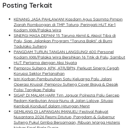
Posting Terkait
KENANG JASA PAHLAWAN! Kasdam Agus Sasmita Pimpin
Ziarah Rombongan di TMP Tatura, Peringati HUT Ke-1
Kodam XXIII/Palaka Wira
SINERGI MASA DEPAN! 15 Taruna Akmil & Akpol Tiba di
Palu, Siap Jalankan Program “Taruna Bakti” di Bumi
Tadulako Sulteng
PANGDAM TURUN TANGAN LANGSUNG! 600 Personel
Kodam XXIII/Palaka Wira Bersihkan 16 Titik di Palu, Sambut
HUT Pertama dengan Aksi Nyata
Pemprov Sulteng, KPK, ATR/BPN, Perkuat Sinergi Cegah
Korupsi Sektor Pertanahan
Istri Korban Pembunuhan Satu Keluarga Palu Jalani
Operasi Krusial, Pemprov Sulteng Cover Biaya & Desak
Polisi Tangkap Pelaku
SIGAP DI MALAM HARI! Tim Jaguar Polresta Palu Gercep
Redam Keributan Anoa-Nunu di Jalan Lalove, Situasi
Kembali Kondusif dalam Hitungan Menit
GEMILANG DI LAPANGAN IMANUEL! Festival Rakyat
Nusantara 2026 Resmi Ditutup, Pangdam & Gubernur
Sulteng Pukul Gimba Bersamaan, Ribuan Warga Histeris
Nobar Final Piala Dunia