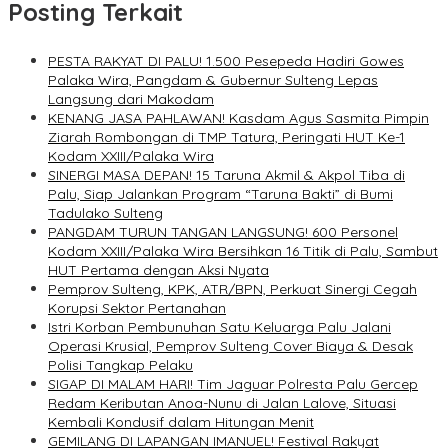
Posting Terkait
PESTA RAKYAT DI PALU! 1.500 Pesepeda Hadiri Gowes
Palaka Wira, Pangdam & Gubernur Sulteng Lepas
Langsung dari Makodam
KENANG JASA PAHLAWAN! Kasdam Agus Sasmita Pimpin
Ziarah Rombongan di TMP Tatura, Peringati HUT Ke-1
Kodam XXIII/Palaka Wira
SINERGI MASA DEPAN! 15 Taruna Akmil & Akpol Tiba di
Palu, Siap Jalankan Program “Taruna Bakti” di Bumi
Tadulako Sulteng
PANGDAM TURUN TANGAN LANGSUNG! 600 Personel
Kodam XXIII/Palaka Wira Bersihkan 16 Titik di Palu, Sambut
HUT Pertama dengan Aksi Nyata
Pemprov Sulteng, KPK, ATR/BPN, Perkuat Sinergi Cegah
Korupsi Sektor Pertanahan
Istri Korban Pembunuhan Satu Keluarga Palu Jalani
Operasi Krusial, Pemprov Sulteng Cover Biaya & Desak
Polisi Tangkap Pelaku
SIGAP DI MALAM HARI! Tim Jaguar Polresta Palu Gercep
Redam Keributan Anoa-Nunu di Jalan Lalove, Situasi
Kembali Kondusif dalam Hitungan Menit
GEMILANG DI LAPANGAN IMANUEL! Festival Rakyat