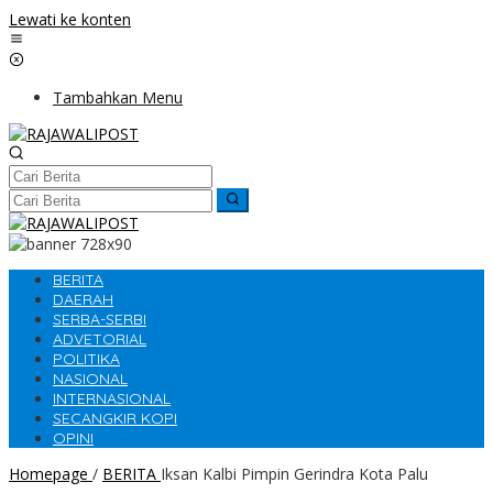
Lewati ke konten
Tambahkan Menu
BERITA
DAERAH
SERBA-SERBI
ADVETORIAL
POLITIKA
NASIONAL
INTERNASIONAL
SECANGKIR KOPI
OPINI
Homepage
/
BERITA
Iksan Kalbi Pimpin Gerindra Kota Palu