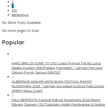
3
…
315
Berikutnya
No More Posts Available.
No more pages to load.
Popular
1
HARU BIRU DI YONIF 711! 510 Calon Prajurit TNI AD Lolos
Seleksi Kodam XXIII/Palaka, Pangdam: “Jangan Percaya
Oknum Pungli, Semua GRATIS!”
2
GUBERNUR ANWAR HAFID BUKA FESTIVAL RAKYAT
NUSANTARA 2026: “Jangan Sia-siakan Euforia Piala Dunia,
UMKM Harus Cuan!”
3
PALU BERPESTA! Festival Rakyat Nusantara 2026 Resmi
Dibuka, Danrem 132/Tadulako Hadiri Pembukaan & Nobar