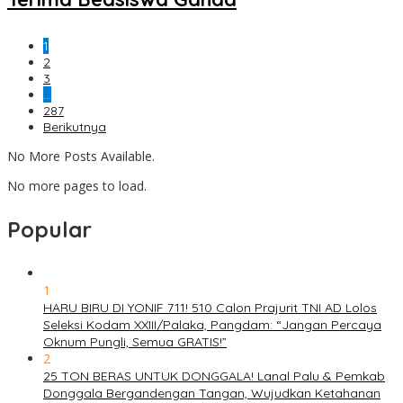
1
2
3
…
287
Berikutnya
No More Posts Available.
No more pages to load.
Popular
1
HARU BIRU DI YONIF 711! 510 Calon Prajurit TNI AD Lolos
Seleksi Kodam XXIII/Palaka, Pangdam: “Jangan Percaya
Oknum Pungli, Semua GRATIS!”
2
25 TON BERAS UNTUK DONGGALA! Lanal Palu & Pemkab
Donggala Bergandengan Tangan, Wujudkan Ketahanan