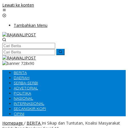
Lewati ke konten
Tambahkan Menu
BERITA
DAERAH
SERBA-SERBI
ADVETORIAL
POLITIKA
NASIONAL
INTERNASIONAL
SECANGKIR KOPI
OPINI
Homepage
/
BERITA
Ini Sikap dan Tuntutan, Koalisi Masyarakat