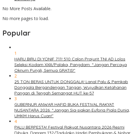
No More Posts Available.
No more pages to load.
Popular
1
HARU BIRU DI YONIF 711! 510 Calon Prajurit TNI AD Lolos
Seleksi Kodam XXIII/Palaka, Pangdam: “Jangan Percaya
Oknum Pungli, Semua GRATIS!”
2
25 TON BERAS UNTUK DONGGALA! Lanal Palu & Pemkab
Donggala Bergandengan Tangan, Wujudkan Ketahanan
Pangan di Tengah Semangat HUT ke-57
3
GUBERNUR ANWAR HAFID BUKA FESTIVAL RAKYAT
NUSANTARA 2026: “Jangan Sia-siakan Euforia Piala Dunia,
UMKM Harus Cuan!”
4
PALU BERPESTA! Festival Rakyat Nusantara 2026 Resmi
Dibuka, Danrem 132/Tadulako Hadiri Pembukaan & Nobar