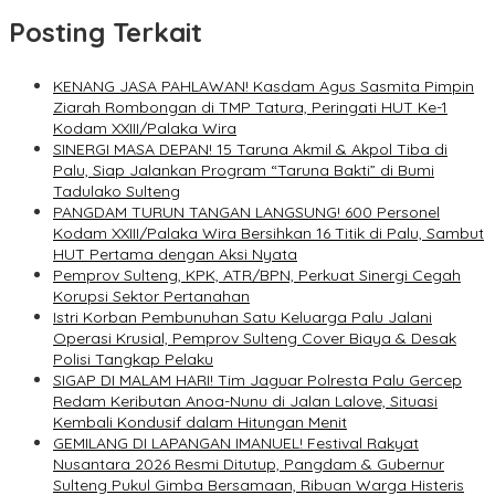
Posting Terkait
KENANG JASA PAHLAWAN! Kasdam Agus Sasmita Pimpin
Ziarah Rombongan di TMP Tatura, Peringati HUT Ke-1
Kodam XXIII/Palaka Wira
SINERGI MASA DEPAN! 15 Taruna Akmil & Akpol Tiba di
Palu, Siap Jalankan Program “Taruna Bakti” di Bumi
Tadulako Sulteng
PANGDAM TURUN TANGAN LANGSUNG! 600 Personel
Kodam XXIII/Palaka Wira Bersihkan 16 Titik di Palu, Sambut
HUT Pertama dengan Aksi Nyata
Pemprov Sulteng, KPK, ATR/BPN, Perkuat Sinergi Cegah
Korupsi Sektor Pertanahan
Istri Korban Pembunuhan Satu Keluarga Palu Jalani
Operasi Krusial, Pemprov Sulteng Cover Biaya & Desak
Polisi Tangkap Pelaku
SIGAP DI MALAM HARI! Tim Jaguar Polresta Palu Gercep
Redam Keributan Anoa-Nunu di Jalan Lalove, Situasi
Kembali Kondusif dalam Hitungan Menit
GEMILANG DI LAPANGAN IMANUEL! Festival Rakyat
Nusantara 2026 Resmi Ditutup, Pangdam & Gubernur
Sulteng Pukul Gimba Bersamaan, Ribuan Warga Histeris