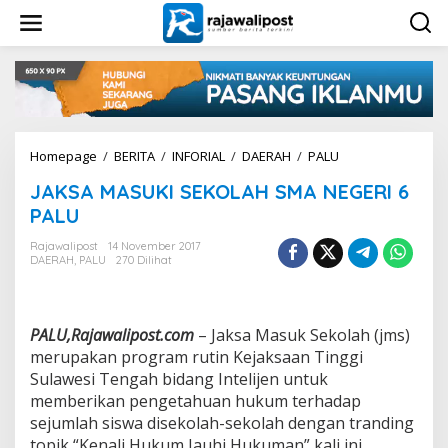
L
e
w
a
t
i
k
e
k
Homepage
/
BERITA
/
INFORIAL
/
DAERAH
/
PALU
J
o
A
n
JAKSA MASUKI SEKOLAH SMA NEGERI 6
K
t
S
PALU
e
A
n
M
Rajawalipost
14 November 2017
DAERAH
,
PALU
270 Dilihat
A
S
U
K
PALU,Rajawalipost.com
– Jaksa Masuk Sekolah (jms)
I
S
merupakan program rutin Kejaksaan Tinggi
E
Sulawesi Tengah bidang Intelijen untuk
K
memberikan pengetahuan hukum terhadap
O
sejumlah siswa disekolah-sekolah dengan tranding
L
topik “Kenali Hukum Jauhi Hukuman” kali ini
A