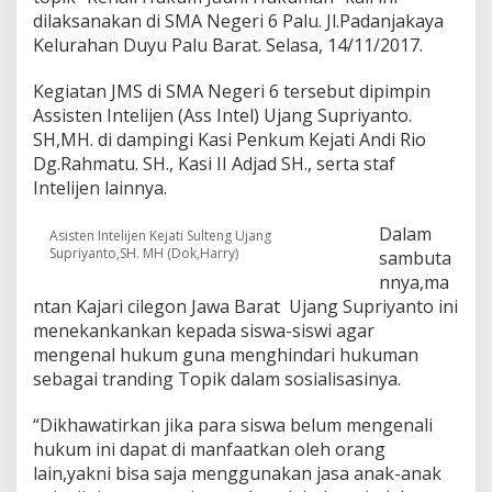
H
dilaksanakan di SMA Negeri 6 Palu. Jl.Padanjakaya
S
Kelurahan Duyu Palu Barat. Selasa, 14/11/2017.
M
A
Kegiatan JMS di SMA Negeri 6 tersebut dipimpin
N
Assisten Intelijen (Ass Intel) Ujang Supriyanto.
E
G
SH,MH. di dampingi Kasi Penkum Kejati Andi Rio
E
Dg.Rahmatu. SH., Kasi II Adjad SH., serta staf
R
Intelijen lainnya.
I
6
Dalam
P
Asisten Intelijen Kejati Sulteng Ujang
A
Supriyanto,SH. MH (Dok,Harry)
sambuta
L
nnya,ma
U
ntan Kajari cilegon Jawa Barat Ujang Supriyanto ini
menekankankan kepada siswa-siswi agar
mengenal hukum guna menghindari hukuman
sebagai tranding Topik dalam sosialisasinya.
“Dikhawatirkan jika para siswa belum mengenali
hukum ini dapat di manfaatkan oleh orang
lain,yakni bisa saja menggunakan jasa anak-anak