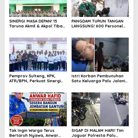
SINERGI MASA DEPAN! 15
PANGDAM TURUN TANGAN
Taruna Akmil & Akpol Tiba
LANGSUNG! 600 Personel
di Palu, Siap Jalankan
Kodam XXIII/Palaka Wira
Program “Taruna Bakti” di
Bersihkan 16 Titik di Palu,
Bumi Tadulako Sulteng
Sambut HUT Pertama
dengan Aksi Nyata
Pemprov Sulteng, KPK,
Istri Korban Pembunuhan
ATR/BPN, Perkuat Sinergi
Satu Keluarga Palu Jalani
Cegah Korupsi Sektor
Operasi Krusial, Pemprov
Pertanahan
Sulteng Cover Biaya &
Desak Polisi Tangkap
Pelaku
Tak Ingin Warga Terus
SIGAP DI MALAM HARI! Tim
Bertaruh Nyawa, Anwar
Jaguar Polresta Palu