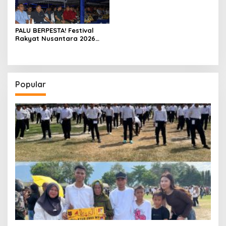
Sia-siakan Euforia Piala
Dunia, UMKM Harus Cuan!”
PALU BERPESTA! Festival
Rakyat Nusantara 2026
Resmi Dibuka, Danrem
132/Tadulako Hadiri
Pembukaan & Nobar Bola
Gembira di Lapangan
Imanuel
Popular