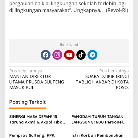
pergaulan baik di lingkungan sekolah terlebih lagi
di lingkungan masyarakat”. Ungkapnya. (Revol-RI)
Ikuti Kami
N
Pos sebelumnya
Pos berikutnya
MANTAN DIREKTUR
SUARA DZIKIR IRINGI
a
UTAMA PRUSDA SULTENG
TABLIQH AKBAR DI KOTA
v
MASUK BUI
POSO.
i
Posting Terkait
g
a
SINERGI MASA DEPAN! 15
PANGDAM TURUN TANGAN
s
Taruna Akmil & Akpol Tiba
LANGSUNG! 600 Personel
di Palu, Siap Jalankan
Kodam XXIII/Palaka Wira
i
Program “Taruna Bakti” di
Bersihkan 16 Titik di Palu,
Pemprov Sulteng, KPK,
Istri Korban Pembunuhan