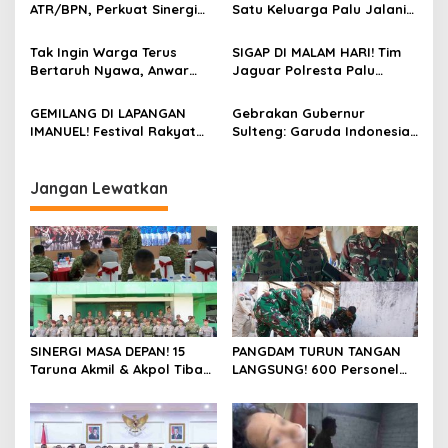
p
Bumi Tadulako Sulteng
Sambut HUT Pertama
ATR/BPN, Perkuat Sinergi
Satu Keluarga Palu Jalani
dengan Aksi Nyata
Cegah Korupsi Sektor
Operasi Krusial, Pemprov
o
Pertanahan
Sulteng Cover Biaya &
Tak Ingin Warga Terus
SIGAP DI MALAM HARI! Tim
s
Desak Polisi Tangkap
Bertaruh Nyawa, Anwar
Jaguar Polresta Palu
Pelaku
Hafid Gunakan Dana
Gercep Redam Keributan
Pribadi Segera Bangun
Anoa-Nunu di Jalan Lalove,
GEMILANG DI LAPANGAN
Gebrakan Gubernur
Jembatan Gantung di
Situasi Kembali Kondusif
IMANUEL! Festival Rakyat
Sulteng: Garuda Indonesia
Mansungkang Banggai
dalam Hitungan Menit
Nusantara 2026 Resmi
Segera Layani
Ditutup, Pangdam &
Penerbangan Internasional
Gubernur Sulteng Pukul
Perdana Palu Sampai
Jangan Lewatkan
Gimba Bersamaan, Ribuan
Guangzhou China
Warga Histeris Nobar Final
Piala Dunia
SINERGI MASA DEPAN! 15
PANGDAM TURUN TANGAN
Taruna Akmil & Akpol Tiba
LANGSUNG! 600 Personel
di Palu, Siap Jalankan
Kodam XXIII/Palaka Wira
Program “Taruna Bakti” di
Bersihkan 16 Titik di Palu,
Bumi Tadulako Sulteng
Sambut HUT Pertama
dengan Aksi Nyata