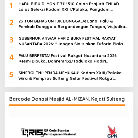
1
HARU BIRU DI YONIF 711! 510 Calon Prajurit TNI AD
Lolos Seleksi Kodam XXIII/Palaka, Pangdam:
“Jangan Percaya Oknum Pungli, Semua GRATIS!”
2
25 TON BERAS UNTUK DONGGALA! Lanal Palu &
Pemkab Donggala Bergandengan Tangan, Wujudkan
Ketahanan Pangan di Tengah Semangat HUT ke-57
3
GUBERNUR ANWAR HAFID BUKA FESTIVAL RAKYAT
NUSANTARA 2026: “Jangan Sia-siakan Euforia Piala
Dunia, UMKM Harus Cuan!”
4
PALU BERPESTA! Festival Rakyat Nusantara 2026
Resmi Dibuka, Danrem 132/Tadulako Hadiri
Pembukaan & Nobar Bola Gembira di Lapangan
5
Imanuel
SINERGI TNI-PEMDA MEMUKAU! Kodam XXIII/Palaka
Wira & Pemprov Sulteng Gelar Festival Rakyat
Nusantara 2026, Palu Berubah Jadi Pesta Rakyat
Raksasa
Barcode Donasi Mesjid AL-MIZAN. Kejati Sulteng