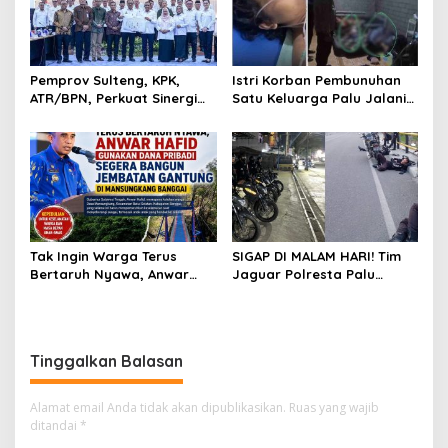
Pemprov Sulteng, KPK,
Istri Korban Pembunuhan
ATR/BPN, Perkuat Sinergi
Satu Keluarga Palu Jalani
Cegah Korupsi Sektor
Operasi Krusial, Pemprov
Pertanahan
Sulteng Cover Biaya &
Desak Polisi Tangkap
Pelaku
Tak Ingin Warga Terus
SIGAP DI MALAM HARI! Tim
Bertaruh Nyawa, Anwar
Jaguar Polresta Palu
Hafid Gunakan Dana
Gercep Redam Keributan
Pribadi Segera Bangun
Anoa-Nunu di Jalan Lalove,
Jembatan Gantung di
Situasi Kembali Kondusif
Mansungkang Banggai
dalam Hitungan Menit
Tinggalkan Balasan
Alamat email Anda tidak akan dipublikasikan.
Ruas yang wajib
ditandai
*