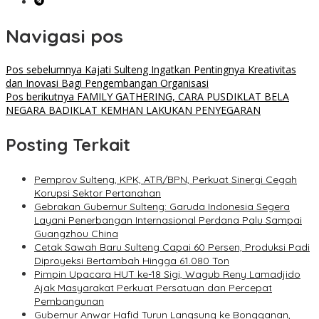
Navigasi pos
Pos sebelumnya
Kajati Sulteng Ingatkan Pentingnya Kreativitas
dan Inovasi Bagi Pengembangan Organisasi
Pos berikutnya
FAMILY GATHERING, CARA PUSDIKLAT BELA
NEGARA BADIKLAT KEMHAN LAKUKAN PENYEGARAN
Posting Terkait
Pemprov Sulteng, KPK, ATR/BPN, Perkuat Sinergi Cegah
Korupsi Sektor Pertanahan
Gebrakan Gubernur Sulteng: Garuda Indonesia Segera
Layani Penerbangan Internasional Perdana Palu Sampai
Guangzhou China
Cetak Sawah Baru Sulteng Capai 60 Persen, Produksi Padi
Diproyeksi Bertambah Hingga 61.080 Ton
Pimpin Upacara HUT ke-18 Sigi, Wagub Reny Lamadjido
Ajak Masyarakat Perkuat Persatuan dan Percepat
Pembangunan
Gubernur Anwar Hafid Turun Langsung ke Bongganan,