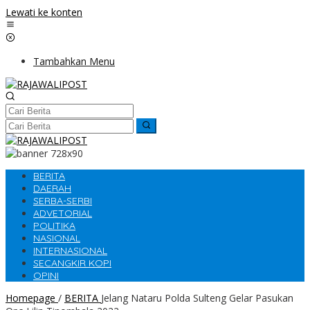
Lewati ke konten
Tambahkan Menu
BERITA
DAERAH
SERBA-SERBI
ADVETORIAL
POLITIKA
NASIONAL
INTERNASIONAL
SECANGKIR KOPI
OPINI
Homepage
/
BERITA
Jelang Nataru Polda Sulteng Gelar Pasukan