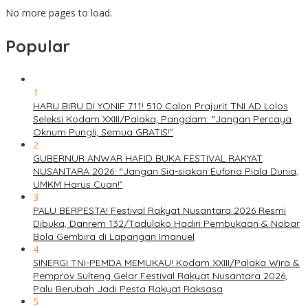
No more pages to load.
Popular
1
HARU BIRU DI YONIF 711! 510 Calon Prajurit TNI AD Lolos
Seleksi Kodam XXIII/Palaka, Pangdam: “Jangan Percaya
Oknum Pungli, Semua GRATIS!”
2
GUBERNUR ANWAR HAFID BUKA FESTIVAL RAKYAT
NUSANTARA 2026: “Jangan Sia-siakan Euforia Piala Dunia,
UMKM Harus Cuan!”
3
PALU BERPESTA! Festival Rakyat Nusantara 2026 Resmi
Dibuka, Danrem 132/Tadulako Hadiri Pembukaan & Nobar
Bola Gembira di Lapangan Imanuel
4
SINERGI TNI-PEMDA MEMUKAU! Kodam XXIII/Palaka Wira &
Pemprov Sulteng Gelar Festival Rakyat Nusantara 2026,
Palu Berubah Jadi Pesta Rakyat Raksasa
5