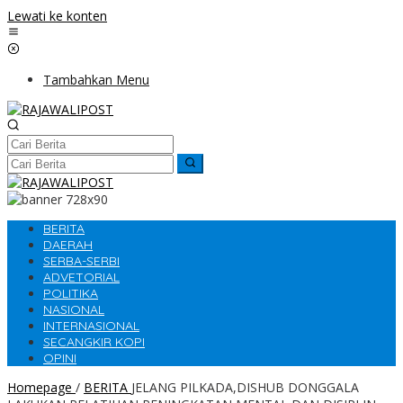
Lewati ke konten
Tambahkan Menu
BERITA
DAERAH
SERBA-SERBI
ADVETORIAL
POLITIKA
NASIONAL
INTERNASIONAL
SECANGKIR KOPI
OPINI
Homepage
/
BERITA
JELANG PILKADA,DISHUB DONGGALA