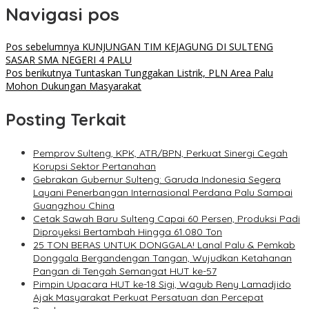
Navigasi pos
Pos sebelumnya
KUNJUNGAN TIM KEJAGUNG DI SULTENG
SASAR SMA NEGERI 4 PALU
Pos berikutnya
Tuntaskan Tunggakan Listrik, PLN Area Palu
Mohon Dukungan Masyarakat
Posting Terkait
Pemprov Sulteng, KPK, ATR/BPN, Perkuat Sinergi Cegah
Korupsi Sektor Pertanahan
Gebrakan Gubernur Sulteng: Garuda Indonesia Segera
Layani Penerbangan Internasional Perdana Palu Sampai
Guangzhou China
Cetak Sawah Baru Sulteng Capai 60 Persen, Produksi Padi
Diproyeksi Bertambah Hingga 61.080 Ton
25 TON BERAS UNTUK DONGGALA! Lanal Palu & Pemkab
Donggala Bergandengan Tangan, Wujudkan Ketahanan
Pangan di Tengah Semangat HUT ke-57
Pimpin Upacara HUT ke-18 Sigi, Wagub Reny Lamadjido
Ajak Masyarakat Perkuat Persatuan dan Percepat