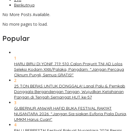
Berikutnya
No More Posts Available.
No more pages to load.
Popular
1
HARU BIRU DI YONIF 711! 510 Calon Prajurit TNI AD Lolos
Seleksi Kodam XXIII/Palaka, Pangdam: “Jangan Percaya
Oknum Pungli, Semua GRATIS!”
2
25 TON BERAS UNTUK DONGGALA! Lanal Palu & Pemkab
Donggala Bergandengan Tangan, Wujudkan Ketahanan
Pangan di Tengah Semangat HUT ke-57
3
GUBERNUR ANWAR HAFID BUKA FESTIVAL RAKYAT
NUSANTARA 2026: “Jangan Sia-siakan Euforia Piala Dunia,
UMKM Harus Cuan!”
4
PALU BERPESTA! Festival Rakyat Nusantara 2026 Resmi