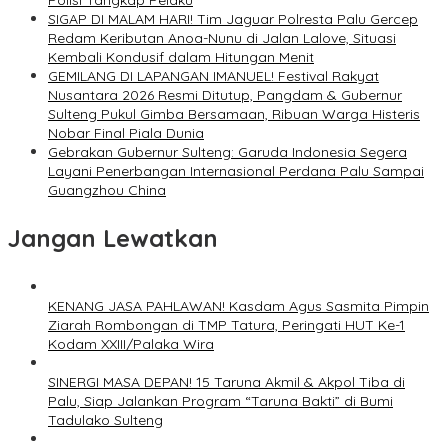
Polisi Tangkap Pelaku
SIGAP DI MALAM HARI! Tim Jaguar Polresta Palu Gercep
Redam Keributan Anoa-Nunu di Jalan Lalove, Situasi
Kembali Kondusif dalam Hitungan Menit
GEMILANG DI LAPANGAN IMANUEL! Festival Rakyat
Nusantara 2026 Resmi Ditutup, Pangdam & Gubernur
Sulteng Pukul Gimba Bersamaan, Ribuan Warga Histeris
Nobar Final Piala Dunia
Gebrakan Gubernur Sulteng: Garuda Indonesia Segera
Layani Penerbangan Internasional Perdana Palu Sampai
Guangzhou China
Jangan Lewatkan
KENANG JASA PAHLAWAN! Kasdam Agus Sasmita Pimpin
Ziarah Rombongan di TMP Tatura, Peringati HUT Ke-1
Kodam XXIII/Palaka Wira
SINERGI MASA DEPAN! 15 Taruna Akmil & Akpol Tiba di
Palu, Siap Jalankan Program “Taruna Bakti” di Bumi
Tadulako Sulteng