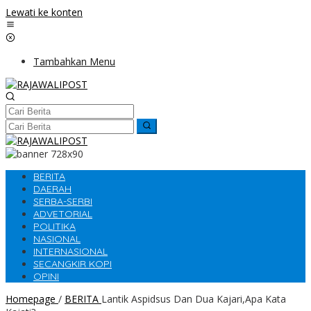
Lewati ke konten
Tambahkan Menu
BERITA
DAERAH
SERBA-SERBI
ADVETORIAL
POLITIKA
NASIONAL
INTERNASIONAL
SECANGKIR KOPI
OPINI
Homepage
/
BERITA
Lantik Aspidsus Dan Dua Kajari,Apa Kata