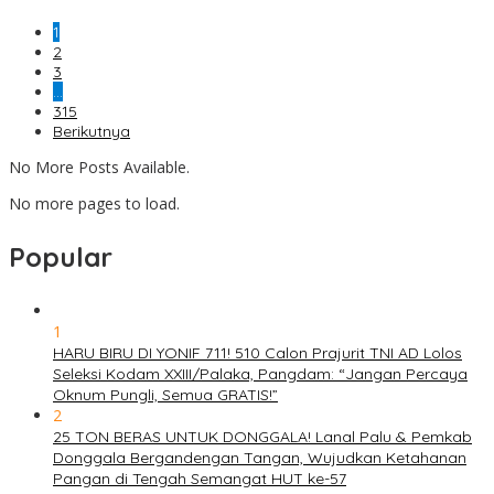
1
2
3
…
315
Berikutnya
No More Posts Available.
No more pages to load.
Popular
1
HARU BIRU DI YONIF 711! 510 Calon Prajurit TNI AD Lolos
Seleksi Kodam XXIII/Palaka, Pangdam: “Jangan Percaya
Oknum Pungli, Semua GRATIS!”
2
25 TON BERAS UNTUK DONGGALA! Lanal Palu & Pemkab
Donggala Bergandengan Tangan, Wujudkan Ketahanan
Pangan di Tengah Semangat HUT ke-57