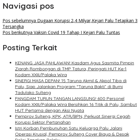
Navigasi pos
Pos sebelumnya
Dugaan Korupsi 2,4 Milyar,Kejari Palu Tetapkan 3
Tersangka
Pos berikutnya
Vaksin Covid 19 Tahap I Kejari Palu Tuntas
Posting Terkait
KENANG JASA PAHLAWAN! Kasdam Agus Sasmita Pimpin
Ziarah Rombongan di TMP Tatura, Peringati HUT Ke-1
Kodam XXIII/Palaka Wira
SINERGI MASA DEPAN! 15 Taruna Akmil & Akpol Tiba di
Palu, Siap Jalankan Program “Taruna Bakti” di Bumi
Tadulako Sulteng
PANGDAM TURUN TANGAN LANGSUNG! 600 Personel
Kodam XXIII/Palaka Wira Bersihkan 16 Titik di Palu, Sambut
HUT Pertama dengan Aksi Nyata
Pemprov Sulteng, KPK, ATR/BPN, Perkuat Sinergi Cegah
Korupsi Sektor Pertanahan
Istri Korban Pembunuhan Satu Keluarga Palu Jalani
Operasi Krusial, Pemprov Sulteng Cover Biaya & Desak