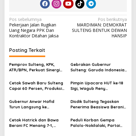
N
Pos sebelumnya
Pos berikutnya
Pekerjaan Jalan Rugikan
MARDIMAN: DEMOKRAT
a
Uang Negara PPK Dan
SULTENG BENTUK DEWAN
v
Kontraktor Ditahan Jaksa
HANSIP
i
Posting Terkait
g
a
Pemprov Sulteng, KPK,
Gebrakan Gubernur
s
ATR/BPN, Perkuat Sinergi
Sulteng: Garuda Indonesia
Cegah Korupsi Sektor
Segera Layani
i
Pertanahan
Penerbangan Internasional
Cetak Sawah Baru Sulteng
Pimpin Upacara HUT ke-18
p
Perdana Palu Sampai
Capai 60 Persen, Produksi
Sigi, Wagub Reny
Guangzhou China
Padi Diproyeksi Bertambah
Lamadjido Ajak
o
Hingga 61.080 Ton
Masyarakat Perkuat
Gubernur Anwar Hafid
Disdik Sulteng Tegaskan
s
Persatuan dan Percepat
Turun Langsung ke
Penerima Beasiswa Berani
Pembangunan
Bongganan, Pastikan
Cerdas Tidak Boleh Terima
Penyelesaian Permukiman
Beasiswa Ganda
Cetak Hatrick dan Bawa
Peduli Korban Gempa
Warga Menjadi Prioritas
Berani FC Menang 7-1,
Palolo-Nokilalaki, Partai
Gubernur Anwar Hafid
Demokrat Salurkan 1,5 Ton