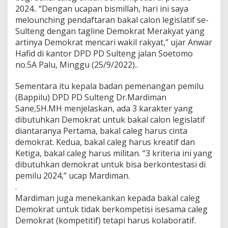
2024.. “Dengan ucapan bismillah, hari ini saya
C
Y
melounching pendaftaran bakal calon legislatif se-
U
Sulteng dengan tagline Demokrat Merakyat yang
S
artinya Demokrat mencari wakil rakyat,” ujar Anwar
U
Hafid di kantor DPD PD Sulteng jalan Soetomo
N
G
no.5A Palu, Minggu (25/9/2022)..
T
A
Sementara itu kepala badan pemenangan pemilu
G
(Bappilu) DPD PD Sulteng Dr.Mardiman
L
Sane,SH.MH menjelaskan, ada 3 karakter yang
I
N
dibutuhkan Demokrat untuk bakal calon legislatif
E
diantaranya Pertama, bakal caleg harus cinta
"
demokrat. Kedua, bakal caleg harus kreatif dan
D
Ketiga, bakal caleg harus militan. “3 kriteria ini yang
E
dibutuhkan demokrat untuk bisa berkontestasi di
M
O
pemilu 2024,” ucap Mardiman.
K
.
R
Mardiman juga menekankan kepada bakal caleg
A
Demokrat untuk tidak berkompetisi isesama caleg
T
M
Demokrat (kompetitif) tetapi harus kolaboratif.