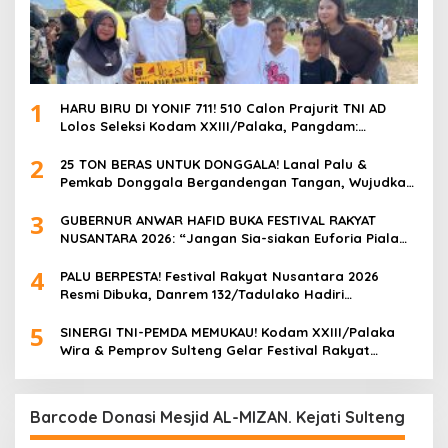
1
HARU BIRU DI YONIF 711! 510 Calon Prajurit TNI AD
Lolos Seleksi Kodam XXIII/Palaka, Pangdam:
“Jangan Percaya Oknum Pungli, Semua GRATIS!”
2
25 TON BERAS UNTUK DONGGALA! Lanal Palu &
Pemkab Donggala Bergandengan Tangan, Wujudkan
Ketahanan Pangan di Tengah Semangat HUT ke-57
3
GUBERNUR ANWAR HAFID BUKA FESTIVAL RAKYAT
NUSANTARA 2026: “Jangan Sia-siakan Euforia Piala
Dunia, UMKM Harus Cuan!”
4
PALU BERPESTA! Festival Rakyat Nusantara 2026
Resmi Dibuka, Danrem 132/Tadulako Hadiri
Pembukaan & Nobar Bola Gembira di Lapangan
5
Imanuel
SINERGI TNI-PEMDA MEMUKAU! Kodam XXIII/Palaka
Wira & Pemprov Sulteng Gelar Festival Rakyat
Nusantara 2026, Palu Berubah Jadi Pesta Rakyat
Raksasa
Barcode Donasi Mesjid AL-MIZAN. Kejati Sulteng