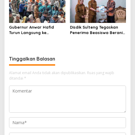
Pembangunan
Gubernur Anwar Hafid
Disdik Sulteng Tegaskan
Turun Langsung ke
Penerima Beasiswa Berani
Bongganan, Pastikan
Cerdas Tidak Boleh Terima
Penyelesaian Permukiman
Beasiswa Ganda
Warga Menjadi Prioritas
Tinggalkan Balasan
Alamat email Anda tidak akan dipublikasikan.
Ruas yang wajib
ditandai
*