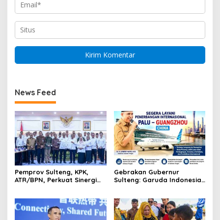
News Feed
Pemprov Sulteng, KPK,
Gebrakan Gubernur
ATR/BPN, Perkuat Sinergi
Sulteng: Garuda Indonesia
Cegah Korupsi Sektor
Segera Layani
Pertanahan
Penerbangan Internasional
Perdana Palu Sampai
Guangzhou China