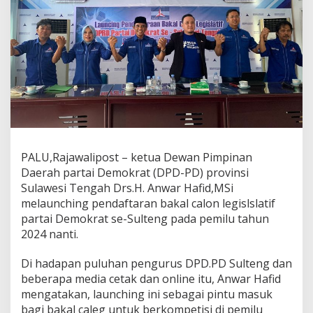
C
A
L
E
G
,
P
A
R
T
A
I
PALU,Rajawalipost – ketua Dewan Pimpinan
B
Daerah partai Demokrat (DPD-PD) provinsi
E
R
Sulawesi Tengah Drs.H. Anwar Hafid,MSi
L
melaunching pendaftaran bakal calon legislslatif
A
partai Demokrat se-Sulteng pada pemilu tahun
M
2024 nanti.
B
A
N
Di hadapan puluhan pengurus DPD.PD Sulteng dan
G
beberapa media cetak dan online itu, Anwar Hafid
M
mengatakan, launching ini sebagai pintu masuk
E
bagi bakal caleg untuk berkompetisi di pemilu
R