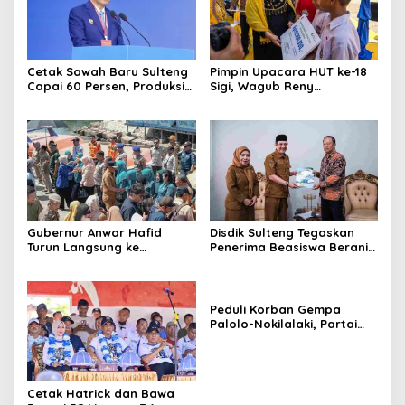
Cetak Sawah Baru Sulteng
Pimpin Upacara HUT ke-18
Capai 60 Persen, Produksi
Sigi, Wagub Reny
Padi Diproyeksi Bertambah
Lamadjido Ajak
Hingga 61.080 Ton
Masyarakat Perkuat
Persatuan dan Percepat
Pembangunan
Gubernur Anwar Hafid
Disdik Sulteng Tegaskan
Turun Langsung ke
Penerima Beasiswa Berani
Bongganan, Pastikan
Cerdas Tidak Boleh Terima
Penyelesaian Permukiman
Beasiswa Ganda
Warga Menjadi Prioritas
Peduli Korban Gempa
Palolo-Nokilalaki, Partai
Demokrat Salurkan 1,5 Ton
Beras dan Sembako
Cetak Hatrick dan Bawa