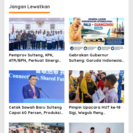
Resmi Buka Berani Juara
Beras dan Sembako
Pagimana 2026
Jangan Lewatkan
Pemprov Sulteng, KPK,
Gebrakan Gubernur
ATR/BPN, Perkuat Sinergi
Sulteng: Garuda Indonesia
Cegah Korupsi Sektor
Segera Layani
Pertanahan
Penerbangan Internasional
Perdana Palu Sampai
Guangzhou China
Cetak Sawah Baru Sulteng
Pimpin Upacara HUT ke-18
Capai 60 Persen, Produksi
Sigi, Wagub Reny
Padi Diproyeksi Bertambah
Lamadjido Ajak
Hingga 61.080 Ton
Masyarakat Perkuat
Persatuan dan Percepat