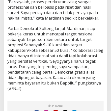
E
“Percayalah, proses perekrutan caleg sangat
R
profesional dan berbasis pada riset dan hasil
A
survei. Saya percaya data dan tidak percaya pada
K
hal-hal mistis,” kata Mardiman sedikit berkelakar.
Y
A
T
Partai Demokrat Sulteng lanjut Mardiman, siap
"
bekerja keras untuk mencapai target nasional
sebanyak 15 persen. Sementara untuk target
propinsi Sebanyak 9-10 kursi dan target
kabupaten/kota sebesar 50 kursi. “Kolaborasi caleg
tidak hanya di internal satu dapil tapi kolaborasi
yang bersifat vertikal. “Seyogyanya harus tegak
lurus. Dan yang terpenting saya sampaikan,
pendaftaran caleg partai Demokrat gratis alias
tidak dipungut bayaran. Kalau ada oknum yang
meminta bayaran itu bukan Bappilu,” pungkasnya.
(#/Naf)
Ikuti Kami