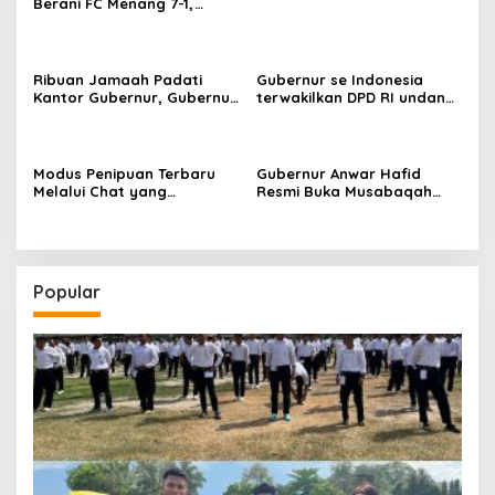
Berani FC Menang 7-1,
Gubernur Anwar Hafid
Resmi Buka Berani Juara
Pagimana 2026
Ribuan Jamaah Padati
Gubernur se Indonesia
Kantor Gubernur, Gubernur
terwakilkan DPD RI undang
Anwar Hafid Gelar Jumat
Anwar Hafid ke Senayan
Subuh Berkah dan Dzikir
Modus Penipuan Terbaru
Gubernur Anwar Hafid
Melalui Chat yang
Resmi Buka Musabaqah
Mengatas Namakan
Tilawatil Qur’an Ke-31, Ajak
Gubernur Sulteng Anwar
Masyarakat Membumikan
Hafid
Nilai-Nilai Al-Qur’an
Popular