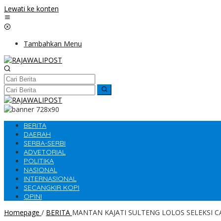
Lewati ke konten
Tambahkan Menu
BERITA
DAERAH
SERBA-SERBI
ADVETORIAL
POLITIKA
NASIONAL
INTERNASIONAL
SECANGKIR KOPI
OPINI
Homepage
/
BERITA
MANTAN KAJATI SULTENG LOLOS SELEKSI 