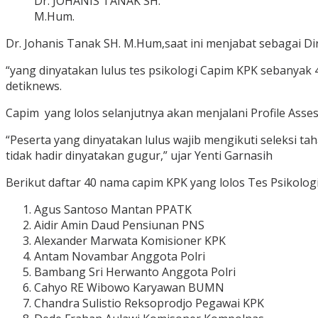
Dr. JOHANIS TANAK SH.
M.Hum.
Dr. Johanis Tanak SH. M.Hum,saat ini menjabat sebagai D
“yang dinyatakan lulus tes psikologi Capim KPK sebanyak 
detiknews.
Capim yang lolos selanjutnya akan menjalani Profile Asse
“Peserta yang dinyatakan lulus wajib mengikuti seleksi t
tidak hadir dinyatakan gugur,” ujar Yenti Garnasih
Berikut daftar 40 nama capim KPK yang lolos Tes Psikologi
Agus Santoso Mantan PPATK
Aidir Amin Daud Pensiunan PNS
Alexander Marwata Komisioner KPK
Antam Novambar Anggota Polri
Bambang Sri Herwanto Anggota Polri
Cahyo RE Wibowo Karyawan BUMN
Chandra Sulistio Reksoprodjo Pegawai KPK