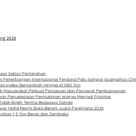
eng 2020
upsi Sektor Pertanahan
ni Penerbangan Internasional Perdana Palu Sampai Guangzhou Chi
Diproyeksi Bertambah Hingga 61.080 Ton
ak Masyarakat Perkuat Persatuan dan Percepat Pembangunan
kan Penyelesaian Permukiman Warga Menjadi Prioritas
 Tidak Boleh Terima Beasiswa Ganda
nwar Hafid Resmi Buka Berani Juara Pagimana 2026
alurkan 1,5 Ton Beras dan Sembako