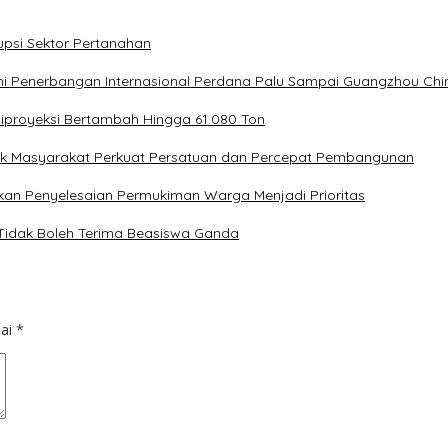
upsi Sektor Pertanahan
ni Penerbangan Internasional Perdana Palu Sampai Guangzhou Chi
Diproyeksi Bertambah Hingga 61.080 Ton
ak Masyarakat Perkuat Persatuan dan Percepat Pembangunan
kan Penyelesaian Permukiman Warga Menjadi Prioritas
 Tidak Boleh Terima Beasiswa Ganda
dai
*