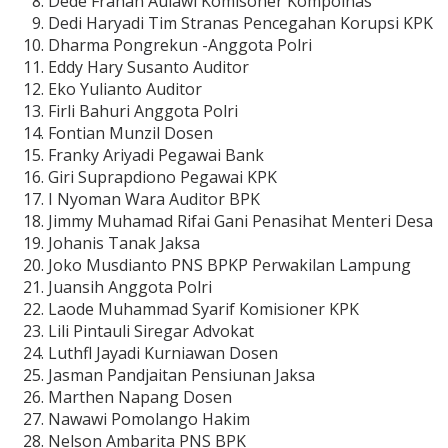
Dede Frahan Aulawi Komisoner Kompolnas
Dedi Haryadi Tim Stranas Pencegahan Korupsi KPK
Dharma Pongrekun -Anggota Polri
Eddy Hary Susanto Auditor
Eko Yulianto Auditor
Firli Bahuri Anggota Polri
Fontian Munzil Dosen
Franky Ariyadi Pegawai Bank
Giri Suprapdiono Pegawai KPK
I Nyoman Wara Auditor BPK
Jimmy Muhamad Rifai Gani Penasihat Menteri Desa
Johanis Tanak Jaksa
Joko Musdianto PNS BPKP Perwakilan Lampung
Juansih Anggota Polri
Laode Muhammad Syarif Komisioner KPK
Lili Pintauli Siregar Advokat
Luthfl Jayadi Kurniawan Dosen
Jasman Pandjaitan Pensiunan Jaksa
Marthen Napang Dosen
Nawawi Pomolango Hakim
Nelson Ambarita PNS BPK