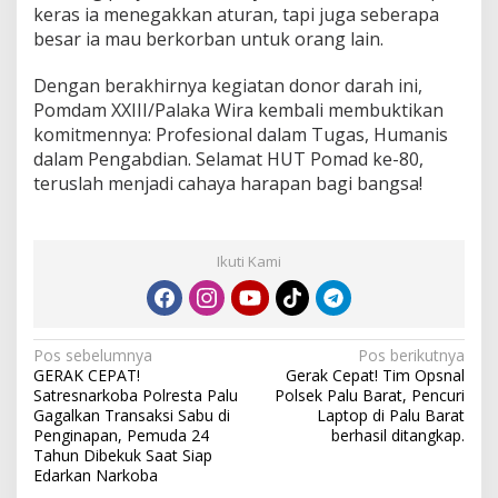
N
keras ia menegakkan aturan, tapi juga seberapa
y
besar ia mau berkorban untuk orang lain.
a
w
a
Dengan berakhirnya kegiatan donor darah ini,
,
Pomdam XXIII/Palaka Wira kembali membuktikan
R
komitmennya: Profesional dalam Tugas, Humanis
i
dalam Pengabdian. Selamat HUT Pomad ke-80,
b
teruslah menjadi cahaya harapan bagi bangsa!
u
a
n
T
Ikuti Kami
e
t
e
s
D
N
Pos sebelumnya
Pos berikutnya
a
GERAK CEPAT!
Gerak Cepat! Tim Opsnal
r
a
Satresnarkoba Polresta Palu
Polsek Palu Barat, Pencuri
a
v
Gagalkan Transaksi Sabu di
Laptop di Palu Barat
h
Penginapan, Pemuda 24
berhasil ditangkap.
M
i
Tahun Dibekuk Saat Siap
e
Edarkan Narkoba
g
n