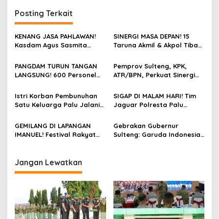
g
a
a
Posting Terkait
s
l
i
i
KENANG JASA PAHLAWAN!
SINERGI MASA DEPAN! 15
r
p
Kasdam Agus Sasmita
Taruna Akmil & Akpol Tiba
D
Pimpin Ziarah Rombongan
di Palu, Siap Jalankan
e
o
di TMP Tatura, Peringati
Program “Taruna Bakti” di
m
PANGDAM TURUN TANGAN
Pemprov Sulteng, KPK,
HUT Ke-1 Kodam
Bumi Tadulako Sulteng
i
s
LANGSUNG! 600 Personel
ATR/BPN, Perkuat Sinergi
XXIII/Palaka Wira
S
Kodam XXIII/Palaka Wira
Cegah Korupsi Sektor
e
Bersihkan 16 Titik di Palu,
Pertanahan
Istri Korban Pembunuhan
SIGAP DI MALAM HARI! Tim
s
Sambut HUT Pertama
Satu Keluarga Palu Jalani
Jaguar Polresta Palu
a
dengan Aksi Nyata
Operasi Krusial, Pemprov
Gercep Redam Keributan
m
Sulteng Cover Biaya &
Anoa-Nunu di Jalan Lalove,
a
GEMILANG DI LAPANGAN
Gebrakan Gubernur
Desak Polisi Tangkap
Situasi Kembali Kondusif
!
IMANUEL! Festival Rakyat
Sulteng: Garuda Indonesia
Pelaku
dalam Hitungan Menit
Nusantara 2026 Resmi
Segera Layani
Ditutup, Pangdam &
Penerbangan Internasional
Gubernur Sulteng Pukul
Perdana Palu Sampai
Jangan Lewatkan
Gimba Bersamaan, Ribuan
Guangzhou China
Warga Histeris Nobar Final
Piala Dunia