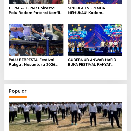
CEPAT & TEPAT! Polresta
SINERGI TNI-PEMDA
Palu Redam Potensi Konflik
MEMUKAU! Kodam
Nunu-Anoa, Kapolsek:
XXIII/Palaka Wira &
“Mereka Masih Keluarga,
Pemprov Sulteng Gelar
Damai Itu Mudah!”
Festival Rakyat Nusantara
2026, Palu Berubah Jadi
Pesta Rakyat Raksasa
PALU BERPESTA! Festival
GUBERNUR ANWAR HAFID
Rakyat Nusantara 2026
BUKA FESTIVAL RAKYAT
Resmi Dibuka, Danrem
NUSANTARA 2026: “Jangan
132/Tadulako Hadiri
Sia-siakan Euforia Piala
Pembukaan & Nobar Bola
Dunia, UMKM Harus Cuan!”
Gembira di Lapangan
Imanuel
Popular