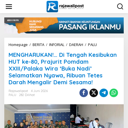
L
e
w
a
t
i
k
e
k
Homepage
/
BERITA
/
INFORIAL
/
DAERAH
/
PALU
M
o
E
n
MENGHARUKAN!… Di Tengah Kesibukan
N
t
G
HUT ke-80, Prajurit Pomdam
e
H
XXIII/Palaka Wira ‘Buka Nadi’
n
A
Selamatkan Nyawa, Ribuan Tetes
R
U
Darah Mengalir Demi Sesama!
K
A
Rajawalipost
4 Juni 2026
PALU
282 Dilihat
N
!
.
.
.
D
i