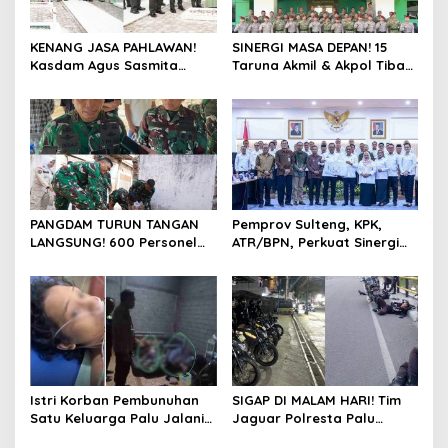
KENANG JASA PAHLAWAN!
SINERGI MASA DEPAN! 15
Kasdam Agus Sasmita
Taruna Akmil & Akpol Tiba
Pimpin Ziarah Rombongan
di Palu, Siap Jalankan
di TMP Tatura, Peringati
Program “Taruna Bakti” di
HUT Ke-1 Kodam
Bumi Tadulako Sulteng
XXIII/Palaka Wira
PANGDAM TURUN TANGAN
Pemprov Sulteng, KPK,
LANGSUNG! 600 Personel
ATR/BPN, Perkuat Sinergi
Kodam XXIII/Palaka Wira
Cegah Korupsi Sektor
Bersihkan 16 Titik di Palu,
Pertanahan
Sambut HUT Pertama
dengan Aksi Nyata
Istri Korban Pembunuhan
SIGAP DI MALAM HARI! Tim
Satu Keluarga Palu Jalani
Jaguar Polresta Palu
Operasi Krusial, Pemprov
Gercep Redam Keributan