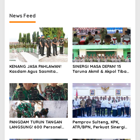
News Feed
KENANG JASA PAHLAWAN!
SINERGI MASA DEPAN! 15
Kasdam Agus Sasmita
Taruna Akmil & Akpol Tiba
Pimpin Ziarah Rombongan
di Palu, Siap Jalankan
di TMP Tatura, Peringati
Program “Taruna Bakti” di
HUT Ke-1 Kodam
Bumi Tadulako Sulteng
XXIII/Palaka Wira
PANGDAM TURUN TANGAN
Pemprov Sulteng, KPK,
LANGSUNG! 600 Personel
ATR/BPN, Perkuat Sinergi
Kodam XXIII/Palaka Wira
Cegah Korupsi Sektor
Bersihkan 16 Titik di Palu,
Pertanahan