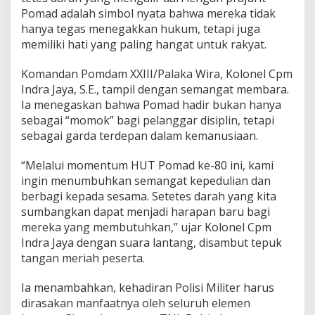
r
Pomad adalah simbol nyata bahwa mereka tidak
a
hanya tegas menegakkan hukum, tetapi juga
j
memiliki hati yang paling hangat untuk rakyat.
u
r
Komandan Pomdam XXIII/Palaka Wira, Kolonel Cpm
i
t
Indra Jaya, S.E., tampil dengan semangat membara.
P
Ia menegaskan bahwa Pomad hadir bukan hanya
o
sebagai “momok” bagi pelanggar disiplin, tetapi
m
sebagai garda terdepan dalam kemanusiaan.
d
a
m
“Melalui momentum HUT Pomad ke-80 ini, kami
X
ingin menumbuhkan semangat kepedulian dan
X
berbagi kepada sesama. Setetes darah yang kita
I
sumbangkan dapat menjadi harapan baru bagi
I
mereka yang membutuhkan,” ujar Kolonel Cpm
I
/
Indra Jaya dengan suara lantang, disambut tepuk
P
tangan meriah peserta.
a
l
Ia menambahkan, kehadiran Polisi Militer harus
a
dirasakan manfaatnya oleh seluruh elemen
k