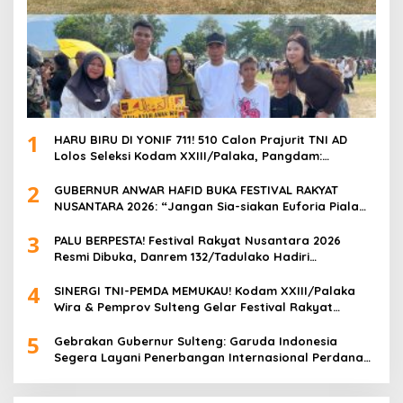
1
HARU BIRU DI YONIF 711! 510 Calon Prajurit TNI AD
Lolos Seleksi Kodam XXIII/Palaka, Pangdam:
“Jangan Percaya Oknum Pungli, Semua GRATIS!”
2
GUBERNUR ANWAR HAFID BUKA FESTIVAL RAKYAT
NUSANTARA 2026: “Jangan Sia-siakan Euforia Piala
Dunia, UMKM Harus Cuan!”
3
PALU BERPESTA! Festival Rakyat Nusantara 2026
Resmi Dibuka, Danrem 132/Tadulako Hadiri
Pembukaan & Nobar Bola Gembira di Lapangan
4
Imanuel
SINERGI TNI-PEMDA MEMUKAU! Kodam XXIII/Palaka
Wira & Pemprov Sulteng Gelar Festival Rakyat
Nusantara 2026, Palu Berubah Jadi Pesta Rakyat
5
Raksasa
Gebrakan Gubernur Sulteng: Garuda Indonesia
Segera Layani Penerbangan Internasional Perdana
Palu Sampai Guangzhou China