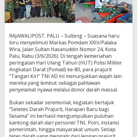
T
e
n
g
a
h
RAJAWALIPOST. PALU – Sulteng – Suasana haru
K
biru menyelimuti Markas Pomdam XXIII/Palaka
e
s
Wira, Jalan Sultan Hasanuddin Nomor 24, Kota
i
Palu, Rabu (3/6/2026). Di tengah kemeriahan
b
peringatan Hari Ulang Tahun (HUT) Polisi Militer
u
Angkatan Darat (Pomad) ke-80, para prajurit
k
“Tangan Kiri” TNI AD ini menunjukkan wajah lain
a
n
mereka yang lembut: sebagai pahlawan
H
penyelamat nyawa melalui donor darah massal.
U
T
Bukan sekadar seremonial, kegiatan bertajuk
k
“Setetes Darah Prajurit, Harapan Baru bagi
e
-
Sesama” ini berhasil mengumpulkan puluhan
8
kantong darah dari personel TNI, Polri, instansi
0
pemerintah, hingga masyarakat umum. Setiap
,
tetes darah yang mengalir dari lengan prajurit
P