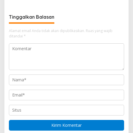
Sulteng Cover Biaya &
Anoa-Nunu di Jalan Lalove,
Desak Polisi Tangkap
Situasi Kembali Kondusif
Pelaku
dalam Hitungan Menit
Tinggalkan Balasan
Alamat email Anda tidak akan dipublikasikan.
Ruas yang wajib
ditandai
*