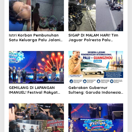
Sambut HUT Pertama
dengan Aksi Nyata
Istri Korban Pembunuhan
SIGAP DI MALAM HARI! Tim
Satu Keluarga Palu Jalani
Jaguar Polresta Palu
Operasi Krusial, Pemprov
Gercep Redam Keributan
Sulteng Cover Biaya &
Anoa-Nunu di Jalan Lalove,
Desak Polisi Tangkap
Situasi Kembali Kondusif
Pelaku
dalam Hitungan Menit
GEMILANG DI LAPANGAN
Gebrakan Gubernur
IMANUEL! Festival Rakyat
Sulteng: Garuda Indonesia
Nusantara 2026 Resmi
Segera Layani
Ditutup, Pangdam &
Penerbangan Internasional
Gubernur Sulteng Pukul
Perdana Palu Sampai
Gimba Bersamaan, Ribuan
Guangzhou China
Warga Histeris Nobar Final
Piala Dunia