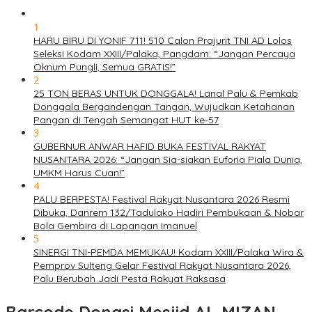
1
HARU BIRU DI YONIF 711! 510 Calon Prajurit TNI AD Lolos
Seleksi Kodam XXIII/Palaka, Pangdam: “Jangan Percaya
Oknum Pungli, Semua GRATIS!”
2
25 TON BERAS UNTUK DONGGALA! Lanal Palu & Pemkab
Donggala Bergandengan Tangan, Wujudkan Ketahanan
Pangan di Tengah Semangat HUT ke-57
3
GUBERNUR ANWAR HAFID BUKA FESTIVAL RAKYAT
NUSANTARA 2026: “Jangan Sia-siakan Euforia Piala Dunia,
UMKM Harus Cuan!”
4
PALU BERPESTA! Festival Rakyat Nusantara 2026 Resmi
Dibuka, Danrem 132/Tadulako Hadiri Pembukaan & Nobar
Bola Gembira di Lapangan Imanuel
5
SINERGI TNI-PEMDA MEMUKAU! Kodam XXIII/Palaka Wira &
Pemprov Sulteng Gelar Festival Rakyat Nusantara 2026,
Palu Berubah Jadi Pesta Rakyat Raksasa