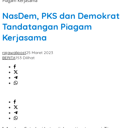
Piagam Kerjasama
NasDem, PKS dan Demokrat
Tandatangan Piagam
Kerjasama
rajawalipost
25 Maret 2023
BERITA
153 Dilihat