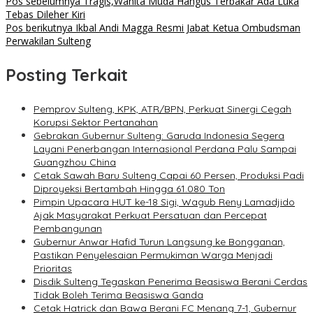
Pos sebelumnya
Tragis,Wanita Muda Hangus Terbakar Ada Luka
Tebas Dileher Kiri
Pos berikutnya
Ikbal Andi Magga Resmi Jabat Ketua Ombudsman
Perwakilan Sulteng
Posting Terkait
Pemprov Sulteng, KPK, ATR/BPN, Perkuat Sinergi Cegah
Korupsi Sektor Pertanahan
Gebrakan Gubernur Sulteng: Garuda Indonesia Segera
Layani Penerbangan Internasional Perdana Palu Sampai
Guangzhou China
Cetak Sawah Baru Sulteng Capai 60 Persen, Produksi Padi
Diproyeksi Bertambah Hingga 61.080 Ton
Pimpin Upacara HUT ke-18 Sigi, Wagub Reny Lamadjido
Ajak Masyarakat Perkuat Persatuan dan Percepat
Pembangunan
Gubernur Anwar Hafid Turun Langsung ke Bongganan,
Pastikan Penyelesaian Permukiman Warga Menjadi
Prioritas
Disdik Sulteng Tegaskan Penerima Beasiswa Berani Cerdas
Tidak Boleh Terima Beasiswa Ganda
Cetak Hatrick dan Bawa Berani FC Menang 7-1, Gubernur