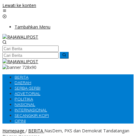
Lewati ke konten
Tambahkan Menu
BERITA
DAERAH
SERBA-SERBI
ADVETORIAL
POLITIKA
NASIONAL
INTERNASIONAL
SECANGKIR KOPI
OPINI
Homepage
/
BERITA
NasDem, PKS dan Demokrat Tandatangan