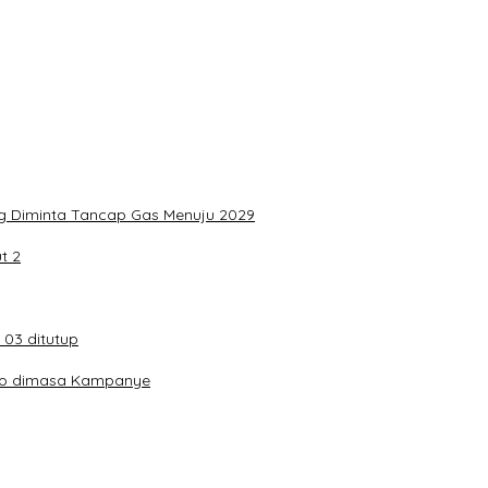
aka Wira Bersihkan 16 Titik di Palu, Sambut HUT Pertama denga
ektor Pertanahan
al, Pemprov Sulteng Cover Biaya & Desak Polisi Tangkap Pelaku
ng Diminta Tancap Gas Menuju 2029
t 2
 03 ditutup
ko dimasa Kampanye