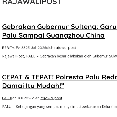
RAJAWALIPOST
Gebrakan Gubernur Sulteng: Garu
Palu Sampai Guangzhou China
BERITA
,
PALU
|
23 Juli 2026
oleh
rajawalipost
RajawaliPost, PALU – Gebrakan besar dilakukan oleh Gubernur Sula
CEPAT & TEPAT! Polresta Palu Red
Damai Itu Mudah!”
PALU
|
22 Juli 2026
oleh
rajawalipost
PALU – Ketegangan yang sempat menyelimuti perbatasan Keluraha