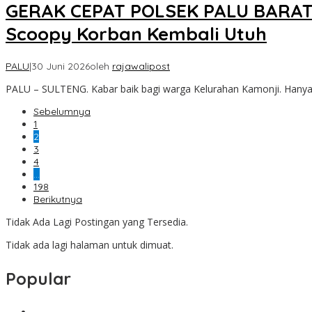
GERAK CEPAT POLSEK PALU BARAT!
Scoopy Korban Kembali Utuh
PALU
|
30 Juni 2026
oleh
rajawalipost
PALU – SULTENG. Kabar baik bagi warga Kelurahan Kamonji. Hanya
Sebelumnya
1
2
3
4
…
198
Berikutnya
Tidak Ada Lagi Postingan yang Tersedia.
Tidak ada lagi halaman untuk dimuat.
Popular