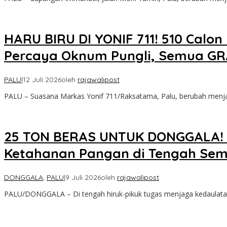
HARU BIRU DI YONIF 711! 510 Calon
Percaya Oknum Pungli, Semua GR
PALU
|
12 Juli 2026
oleh
rajawalipost
PALU – Suasana Markas Yonif 711/Raksatama, Palu, berubah menja
25 TON BERAS UNTUK DONGGALA! 
Ketahanan Pangan di Tengah Sem
DONGGALA
,
PALU
|
9 Juli 2026
oleh
rajawalipost
PALU/DONGGALA – Di tengah hiruk-pikuk tugas menjaga kedaulatan