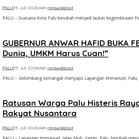
PALU
|
15 Juli 2026
oleh
rajawalipost
PALU – Suasana Kota Palu berubah menjadi lautan kegembiraan! Fe
GUBERNUR ANWAR HAFID BUKA FEST
Dunia, UMKM Harus Cuan!”
PALU
|
15 Juli 2026
oleh
rajawalipost
PALU – Gelombang semangat menyapu Lapangan Immanuel, Palu, s
Ratusan Warga Palu Histeris Ray
Rakyat Nusantara
PALU
|
15 Juli 2026
oleh
rajawalipost
PALU – Lapangan Immanuel, Jalan Moh. Yamin, Palu, berubah menja