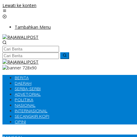
Lewati ke konten
Tambahkan Menu
BERITA
DAERAH
SERBA-SERBI
ADVETORIAL
POLITIKA
NASIONAL
INTERNASIONAL
SECANGKIR KOPI
OPINI