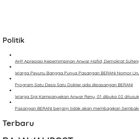
PANGDAM TURUN TANGAN LANGSUNG! 600 Personel Kodam XXIII/Pal
Pemprov Sulteng, KPK, ATR/BPN, Perkuat Sinergi Cegah Korupsi S
Istri Korban Pembunuhan Satu Keluarga Palu Jalani Operasi Krusi
Politik
AHY Apresiasi Kepemimpinan Anwar Hafid, Demokrat Sulte
Warga Pevunu Bangga Punya Pasangan BERANI Nomor Uru
Program Satu Desa Satu Dokter ada dipasangan BERANI
Warga Sigi Kampanyekan Anwar Reny, 01 dibuka 02 ditusuk
Pasangan BERANI berjanji tidak akan membagikan Semba
Terbaru