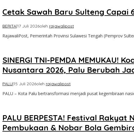
Cetak Sawah Baru Sulteng Capai 6
BERITA
|
17 Juli 2026
oleh
rajawalipost
RajawaliPost, Pemerintah Provinsi Sulawesi Tengah (Pemprov Sult
SINERGI TNI-PEMDA MEMUKAU! Koda
Nusantara 2026, Palu Berubah Ja
PALU
|
15 Juli 2026
oleh
rajawalipost
PALU – Kota Palu bertransformasi menjadi pusat kegembiraan nasio
PALU BERPESTA! Festival Rakyat 
Pembukaan & Nobar Bola Gembira