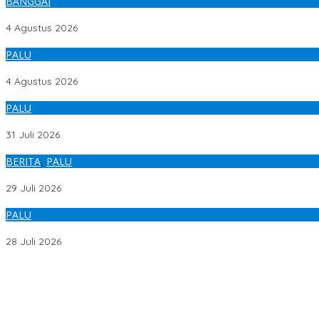
BANGGAI
Satintelkam Polresta Banggai Juara Input Data Cepat & Akurat, K
4 Agustus 2026
PALU
SINERGI MASA DEPAN! 15 Taruna Akmil & Akpol Tiba di Palu, Siap 
4 Agustus 2026
PALU
PANGDAM TURUN TANGAN LANGSUNG! 600 Personel Kodam XXIII/Pal
31 Juli 2026
BERITA
,
PALU
Pemprov Sulteng, KPK, ATR/BPN, Perkuat Sinergi Cegah Korupsi S
29 Juli 2026
PALU
Istri Korban Pembunuhan Satu Keluarga Palu Jalani Operasi Krusi
28 Juli 2026
Satintelkam Polresta Banggai Juara Input Data Cepat & Akurat, K
SINERGI MASA DEPAN! 15 Taruna Akmil & Akpol Tiba di Palu, Siap 