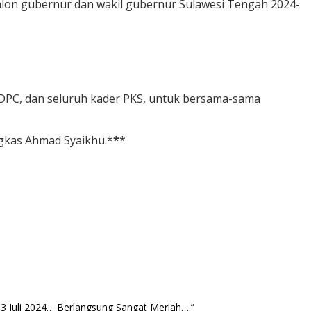
calon gubernur dan wakil gubernur Sulawesi Tengah 2024-
.
 DPC, dan seluruh kader PKS, untuk bersama-sama
gkas Ahmad Syaikhu.
*
*
*
 Juli 2024… Berlangsung Sangat Meriah….”