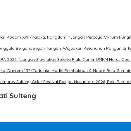
eleksi Kodam XXIII/Palaka, Pangdam: “Jangan Percaya Oknum Pungli
nggala Bergandengan Tangan, Wujudkan Ketahanan Pangan di T
026: “Jangan Sia-siakan Euforia Piala Dunia, UMKM Harus Cuan
buka, Danrem 132/Tadulako Hadiri Pembukaan & Nobar Bola Gembir
mprov Sulteng Gelar Festival Rakyat Nusantara 2026, Palu Beruba
ati Sulteng