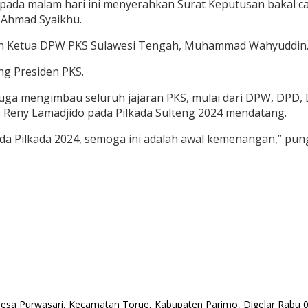
a, pada malam hari ini menyerahkan Surat Keputusan bakal 
r Ahmad Syaikhu.
oleh Ketua DPW PKS Sulawesi Tengah, Muhammad Wahyuddin
g Presiden PKS.
uga mengimbau seluruh jajaran PKS, mulai dari DPW, DPD,
 Reny Lamadjido pada Pilkada Sulteng 2024 mendatang.
a Pilkada 2024, semoga ini adalah awal kemenangan,” pun
a Purwasari, Kecamatan Torue, Kabupaten Parimo, Digelar Rabu 03