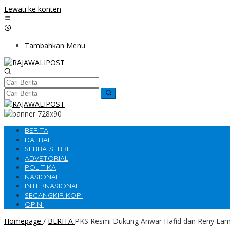
Lewati ke konten
Tambahkan Menu
BERITA
DAERAH
SERBA-SERBI
ADVETORIAL
POLITIKA
NASIONAL
INTERNASIONAL
SECANGKIR KOPI
OPINI
Homepage
/
BERITA
PKS Resmi Dukung Anwar Hafid dan Reny Lama