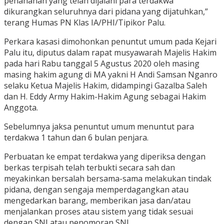
penahanan yang telah dijalani para terdakwa
dikurangkan seluruhnya dari pidana yang dijatuhkan,”
terang Humas PN Klas IA/PHI/Tipikor Palu.
Perkara kasasi dimohonkan penuntut umum pada Kejari
Palu itu, diputus dalam rapat musyawarah Majelis Hakim
pada hari Rabu tanggal 5 Agustus 2020 oleh masing
masing hakim agung di MA yakni H Andi Samsan Nganro
selaku Ketua Majelis Hakim, didampingi Gazalba Saleh
dan H. Eddy Army Hakim-Hakim Agung sebagai Hakim
Anggota.
Sebelumnya jaksa penuntut umum menuntut para
terdakwa 1 tahun dan 6 bulan penjara.
Perbuatan ke empat terdakwa yang diperiksa dengan
berkas terpisah telah terbukti secara sah dan
meyakinkan bersalah bersama-sama melakukan tindak
pidana, dengan sengaja memperdagangkan atau
mengedarkan barang, memberikan jasa dan/atau
menjalankan proses atau sistem yang tidak sesuai
dengan SNI atau penomoran SNI.