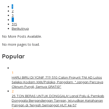
1
2
3
…
315
Berikutnya
No More Posts Available.
No more pages to load.
Popular
1
HARU BIRU DI YONIF 711! 510 Calon Prajurit TNI AD Lolos
Seleksi Kodam XXIII/Palaka, Pangdam: “Jangan Percaya
Oknum Pungli, Semua GRATIS!”
2
25 TON BERAS UNTUK DONGGALA! Lanal Palu & Pemkab
Donggala Bergandengan Tangan, Wujudkan Ketahanan
Pangan di Tengah Semangat HUT ke-57