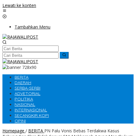
Lewati ke konten
Tambahkan Menu
BERITA
DAERAH
SERBA-SERBI
ADVETORIAL
POLITIKA
NASIONAL
INTERNASIONAL
SECANGKIR KOPI
OPINI
Homepage
/
BERITA
PN Palu Vonis Bebas Terdakwa Kasus