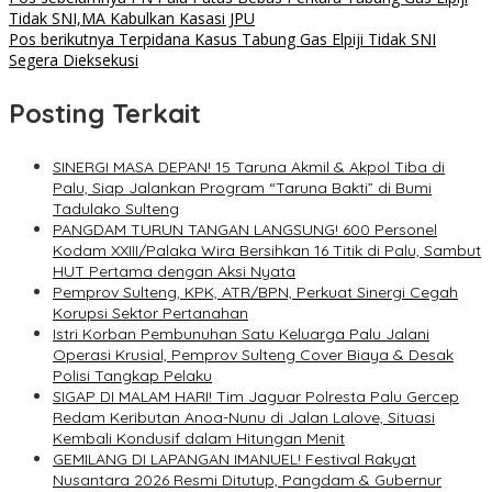
Tidak SNI,MA Kabulkan Kasasi JPU
Pos berikutnya
Terpidana Kasus Tabung Gas Elpiji Tidak SNI
Segera Dieksekusi
Posting Terkait
SINERGI MASA DEPAN! 15 Taruna Akmil & Akpol Tiba di
Palu, Siap Jalankan Program “Taruna Bakti” di Bumi
Tadulako Sulteng
PANGDAM TURUN TANGAN LANGSUNG! 600 Personel
Kodam XXIII/Palaka Wira Bersihkan 16 Titik di Palu, Sambut
HUT Pertama dengan Aksi Nyata
Pemprov Sulteng, KPK, ATR/BPN, Perkuat Sinergi Cegah
Korupsi Sektor Pertanahan
Istri Korban Pembunuhan Satu Keluarga Palu Jalani
Operasi Krusial, Pemprov Sulteng Cover Biaya & Desak
Polisi Tangkap Pelaku
SIGAP DI MALAM HARI! Tim Jaguar Polresta Palu Gercep
Redam Keributan Anoa-Nunu di Jalan Lalove, Situasi
Kembali Kondusif dalam Hitungan Menit
GEMILANG DI LAPANGAN IMANUEL! Festival Rakyat
Nusantara 2026 Resmi Ditutup, Pangdam & Gubernur