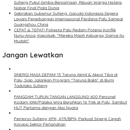
Sulteng Pukul Gimba Bersamaan, Ribuan Warga Histeris
Nobar Final Piala Dunia
Gebrakan Gubernur Sulteng: Garuda Indonesia Segera
Layani Penerbangan Internasional Perdana Palu Sampai
Guangzhou China
CEPAT & TEPAT! Polresta Palu Redam Potensi Konflik
Nunu-Anoa, Kapolsek: “Mereka Masih Keluarga, Damai Itu
Mudah!”
Jangan Lewatkan
SINERGI MASA DEPAN! 15 Taruna Akmil & Akpol Tiba di
Palu, Siap Jalankan Program “Taruna Bakti” di Bumi
Tadulako Sulteng
PANGDAM TURUN TANGAN LANGSUNG! 600 Personel
Kodam XXIII/Palaka Wira Bersihkan 16 Titik di Palu, Sambut
HUT Pertama dengan Aksi Nyata
Pemprov Sulteng, KPK, ATR/BPN, Perkuat Sinergi Cegah
Korupsi Sektor Pertanahan