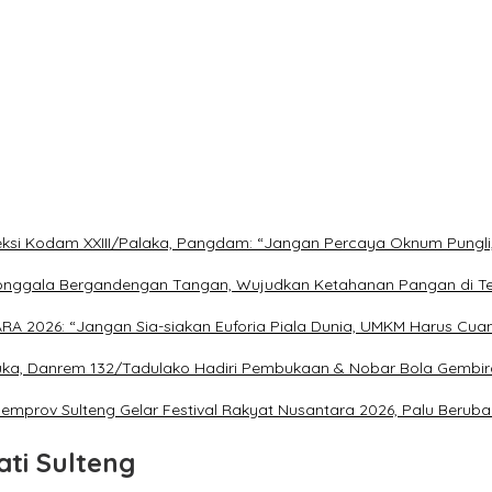
eleksi Kodam XXIII/Palaka, Pangdam: “Jangan Percaya Oknum Pungli
nggala Bergandengan Tangan, Wujudkan Ketahanan Pangan di T
026: “Jangan Sia-siakan Euforia Piala Dunia, UMKM Harus Cuan
buka, Danrem 132/Tadulako Hadiri Pembukaan & Nobar Bola Gembir
mprov Sulteng Gelar Festival Rakyat Nusantara 2026, Palu Beruba
ati Sulteng