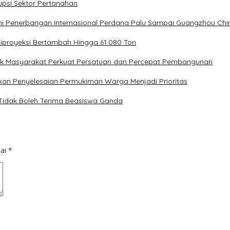
upsi Sektor Pertanahan
ni Penerbangan Internasional Perdana Palu Sampai Guangzhou Chi
Diproyeksi Bertambah Hingga 61.080 Ton
ak Masyarakat Perkuat Persatuan dan Percepat Pembangunan
kan Penyelesaian Permukiman Warga Menjadi Prioritas
 Tidak Boleh Terima Beasiswa Ganda
dai
*