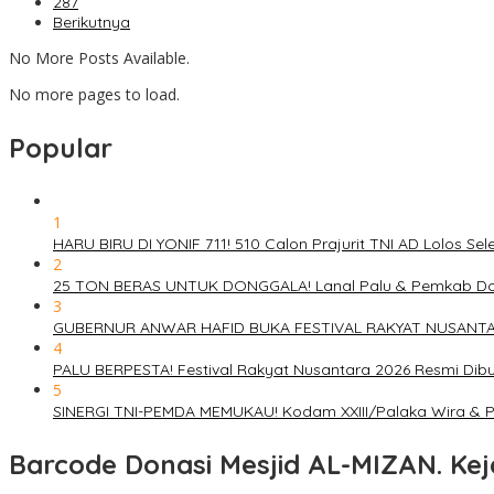
287
Berikutnya
No More Posts Available.
No more pages to load.
Popular
1
HARU BIRU DI YONIF 711! 510 Calon Prajurit TNI AD Lolos S
2
25 TON BERAS UNTUK DONGGALA! Lanal Palu & Pemkab Do
3
GUBERNUR ANWAR HAFID BUKA FESTIVAL RAKYAT NUSANTARA 2
4
PALU BERPESTA! Festival Rakyat Nusantara 2026 Resmi Di
5
SINERGI TNI-PEMDA MEMUKAU! Kodam XXIII/Palaka Wira & Pe
Barcode Donasi Mesjid AL-MIZAN. Kej