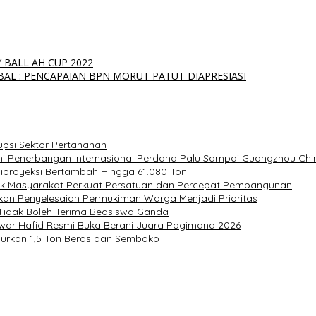
BALL AH CUP 2022
BAL : PENCAPAIAN BPN MORUT PATUT DIAPRESIASI
upsi Sektor Pertanahan
ni Penerbangan Internasional Perdana Palu Sampai Guangzhou Chi
Diproyeksi Bertambah Hingga 61.080 Ton
ak Masyarakat Perkuat Persatuan dan Percepat Pembangunan
kan Penyelesaian Permukiman Warga Menjadi Prioritas
 Tidak Boleh Terima Beasiswa Ganda
nwar Hafid Resmi Buka Berani Juara Pagimana 2026
alurkan 1,5 Ton Beras dan Sembako