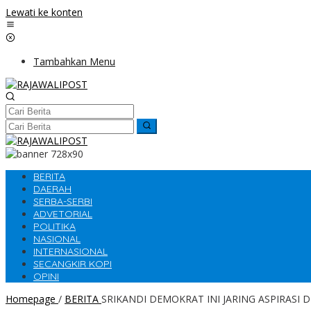
Lewati ke konten
Tambahkan Menu
BERITA
DAERAH
SERBA-SERBI
ADVETORIAL
POLITIKA
NASIONAL
INTERNASIONAL
SECANGKIR KOPI
OPINI
Homepage
/
BERITA
SRIKANDI DEMOKRAT INI JARING ASPIRASI