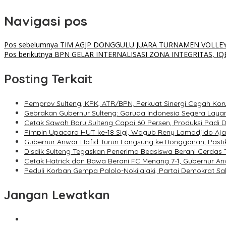
Navigasi pos
Pos sebelumnya
TIM AGJP DONGGULU JUARA TURNAMEN VOLLEY 
Pos berikutnya
BPN GELAR INTERNALISASI ZONA INTEGRITAS, IQ
Posting Terkait
Pemprov Sulteng, KPK, ATR/BPN, Perkuat Sinergi Cegah Kor
Gebrakan Gubernur Sulteng: Garuda Indonesia Segera Laya
Cetak Sawah Baru Sulteng Capai 60 Persen, Produksi Padi 
Pimpin Upacara HUT ke-18 Sigi, Wagub Reny Lamadjido Aj
Gubernur Anwar Hafid Turun Langsung ke Bongganan, Pasti
Disdik Sulteng Tegaskan Penerima Beasiswa Berani Cerdas
Cetak Hatrick dan Bawa Berani FC Menang 7-1, Gubernur A
Peduli Korban Gempa Palolo-Nokilalaki, Partai Demokrat S
Jangan Lewatkan