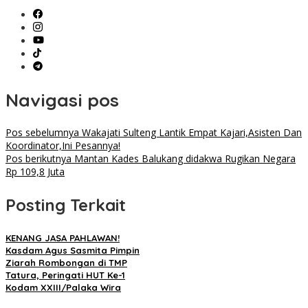
Navigasi pos
Pos sebelumnya
Wakajati Sulteng Lantik Empat Kajari,Asisten Dan
Koordinator,Ini Pesannya!
Pos berikutnya
Mantan Kades Balukang didakwa Rugikan Negara
Rp 109,8 Juta
Posting Terkait
KENANG JASA PAHLAWAN!
Kasdam Agus Sasmita Pimpin
Ziarah Rombongan di TMP
Tatura, Peringati HUT Ke-1
Kodam XXIII/Palaka Wira