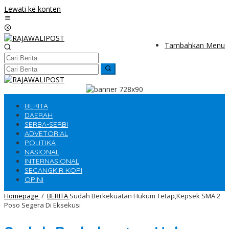
Lewati ke konten
Tambahkan Menu
BERITA
DAERAH
SERBA-SERBI
ADVETORIAL
POLITIKA
NASIONAL
INTERNASIONAL
SECANGKIR KOPI
OPINI
Homepage
/
BERITA
Sudah Berkekuatan Hukum Tetap,Kepsek SMA 2
Poso Segera Di Eksekusi