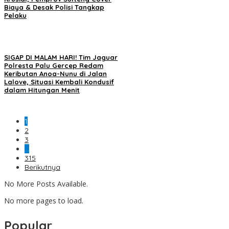
Biaya & Desak Polisi Tangkap
Pelaku
SIGAP DI MALAM HARI! Tim Jaguar
Polresta Palu Gercep Redam
Keributan Anoa-Nunu di Jalan
Lalove, Situasi Kembali Kondusif
dalam Hitungan Menit
1
2
3
…
315
Berikutnya
No More Posts Available.
No more pages to load.
Popular