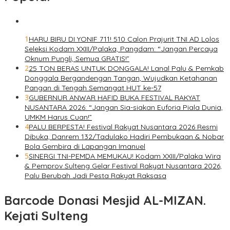
1
HARU BIRU DI YONIF 711! 510 Calon Prajurit TNI AD Lolos
Seleksi Kodam XXIII/Palaka, Pangdam: “Jangan Percaya
Oknum Pungli, Semua GRATIS!”
2
25 TON BERAS UNTUK DONGGALA! Lanal Palu & Pemkab
Donggala Bergandengan Tangan, Wujudkan Ketahanan
Pangan di Tengah Semangat HUT ke-57
3
GUBERNUR ANWAR HAFID BUKA FESTIVAL RAKYAT
NUSANTARA 2026: “Jangan Sia-siakan Euforia Piala Dunia,
UMKM Harus Cuan!”
4
PALU BERPESTA! Festival Rakyat Nusantara 2026 Resmi
Dibuka, Danrem 132/Tadulako Hadiri Pembukaan & Nobar
Bola Gembira di Lapangan Imanuel
5
SINERGI TNI-PEMDA MEMUKAU! Kodam XXIII/Palaka Wira
& Pemprov Sulteng Gelar Festival Rakyat Nusantara 2026,
Palu Berubah Jadi Pesta Rakyat Raksasa
Barcode Donasi Mesjid AL-MIZAN.
Kejati Sulteng