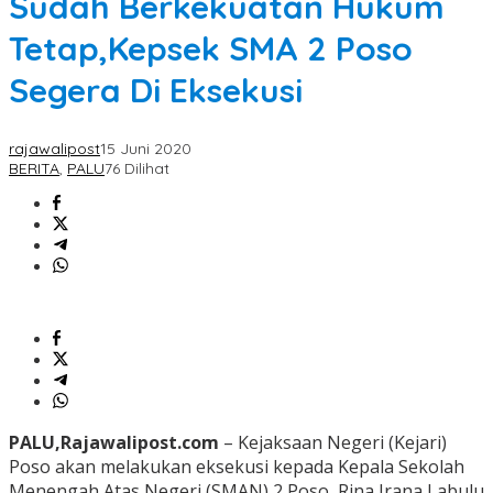
Sudah Berkekuatan Hukum
Tetap,Kepsek SMA 2 Poso
Segera Di Eksekusi
rajawalipost
15 Juni 2020
BERITA
,
PALU
76 Dilihat
PALU,Rajawalipost.com
– Kejaksaan Negeri (Kejari)
Poso akan melakukan eksekusi kepada Kepala Sekolah
Menengah Atas Negeri (SMAN) 2 Poso, Rina Irana Labulu