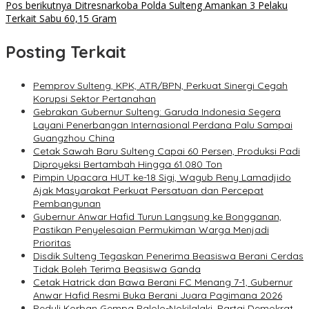
Pos berikutnya
Ditresnarkoba Polda Sulteng Amankan 3 Pelaku
Terkait Sabu 60,15 Gram
Posting Terkait
Pemprov Sulteng, KPK, ATR/BPN, Perkuat Sinergi Cegah
Korupsi Sektor Pertanahan
Gebrakan Gubernur Sulteng: Garuda Indonesia Segera
Layani Penerbangan Internasional Perdana Palu Sampai
Guangzhou China
Cetak Sawah Baru Sulteng Capai 60 Persen, Produksi Padi
Diproyeksi Bertambah Hingga 61.080 Ton
Pimpin Upacara HUT ke-18 Sigi, Wagub Reny Lamadjido
Ajak Masyarakat Perkuat Persatuan dan Percepat
Pembangunan
Gubernur Anwar Hafid Turun Langsung ke Bongganan,
Pastikan Penyelesaian Permukiman Warga Menjadi
Prioritas
Disdik Sulteng Tegaskan Penerima Beasiswa Berani Cerdas
Tidak Boleh Terima Beasiswa Ganda
Cetak Hatrick dan Bawa Berani FC Menang 7-1, Gubernur
Anwar Hafid Resmi Buka Berani Juara Pagimana 2026
Peduli Korban Gempa Palolo-Nokilalaki, Partai Demokrat