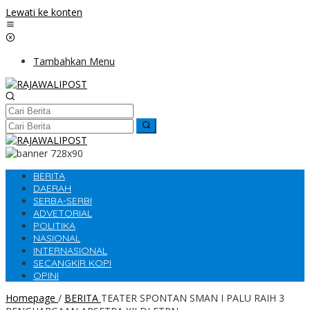
Lewati ke konten
Tambahkan Menu
BERITA
DAERAH
SERBA-SERBI
ADVETORIAL
POLITIKA
NASIONAL
INTERNASIONAL
SECANGKIR KOPI
OPINI
Homepage
/
BERITA
TEATER SPONTAN SMAN I PALU RAIH 3