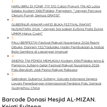
1
HARU BIRU DI YONIF 711! 510 Calon Prajurit TNI AD Lolos
Seleksi Kodam XXIII/Palaka, Pangdam: “Jangan Percaya
Oknum Pungli, Semua GRATIS!”
2
GUBERNUR ANWAR HAFID BUKA FESTIVAL RAKYAT
NUSANTARA 2026: “Jangan Sia-siakan Euforia Piala Dunia,
UMKM Harus Cuan!”
3
PALU BERPESTA! Festival Rakyat Nusantara 2026 Resmi
Dibuka, Danrem 132/Tadulako Hadiri Pembukaan & Nobar
Bola Gembira di Lapangan Imanuel
4
SINERGI TNI-PEMDA MEMUKAU! Kodam XXIII/Palaka Wira &
Pemprov Sulteng Gelar Festival Rakyat Nusantara 2026,
Palu Berubah Jadi Pesta Rakyat Raksasa
5
Gebrakan Gubernur Sulteng: Garuda Indonesia Segera
Layani Penerbangan Internasional Perdana Palu Sampai
Guangzhou China
Barcode Donasi Mesjid AL-MIZAN.
Kejati Sulteng