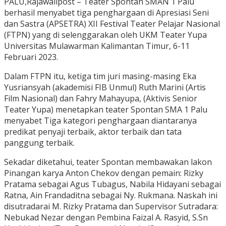
PALU,Rajawalipost – Teater Spontan SMAN 1 Palu
berhasil menyabet tiga penghargaan di Apresiasi Seni
dan Sastra (APSETRA) XII Festival Teater Pelajar Nasional
(FTPN) yang di selenggarakan oleh UKM Teater Yupa
Universitas Mulawarman Kalimantan Timur, 6-11
Februari 2023.
Dalam FTPN itu, ketiga tim juri masing-masing Eka
Yusriansyah (akademisi FIB Unmul) Ruth Marini (Artis
Film Nasional) dan Fahry Mahayupa, (Aktivis Senior
Teater Yupa) menetapkan teater Spontan SMA 1 Palu
menyabet Tiga kategori penghargaan diantaranya
predikat penyaji terbaik, aktor terbaik dan tata
panggung terbaik.
Sekadar diketahui, teater Spontan membawakan lakon
Pinangan karya Anton Chekov dengan pemain: Rizky
Pratama sebagai Agus Tubagus, Nabila Hidayani sebagai
Ratna, Ain Frandaditna sebagai Ny. Rukmana. Naskah ini
disutradarai M. Rizky Pratama dan Supervisor Sutradara:
Nebukad Nezar dengan Pembina Faizal A. Rasyid, S.Sn