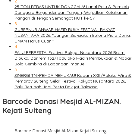
2
25 TON BERAS UNTUK DONGGALA! Lanal Palu & Pemkab
Donggala Bergandengan Tangan, Wujudkan Ketahanan
Pangan di Tengah Semangat HUT ke-57
3
GUBERNUR ANWAR HAFID BUKA FESTIVAL RAKYAT
NUSANTARA 2026: “Jangan Sia-siakan Euforia Piala Dunia,
UMKM Harus Cuan!”
4
PALU BERPESTA! Festival Rakyat Nusantara 2026 Resmi
Dibuka, Danrem 132/Tadulako Hadiri Pembukaan & Nobar
Bola Gembira di Lapangan Imanuel
5
SINERGI TNI-PEMDA MEMUKAU! Kodam XXIII/Palaka Wira &
Pemprov Sulteng Gelar Festival Rakyat Nusantara 2026,
Palu Berubah Jadi Pesta Rakyat Raksasa
Barcode Donasi Mesjid AL-MIZAN.
Kejati Sulteng
Barcode Donasi Mesjid Al-Mizan Kejati Sulteng