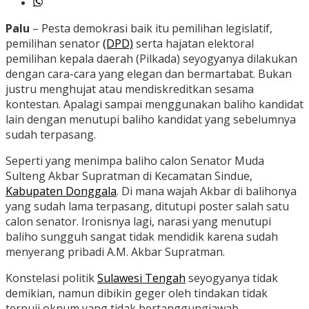
Palu
– Pesta demokrasi baik itu pemilihan legislatif,
pemilihan senator
(DPD)
serta hajatan elektoral
pemilihan kepala daerah (Pilkada) seyogyanya dilakukan
dengan cara-cara yang elegan dan bermartabat. Bukan
justru menghujat atau mendiskreditkan sesama
kontestan. Apalagi sampai menggunakan baliho kandidat
lain dengan menutupi baliho kandidat yang sebelumnya
sudah terpasang.
Seperti yang menimpa baliho calon Senator Muda
Sulteng Akbar Supratman di Kecamatan Sindue,
Kabupaten Donggala
. Di mana wajah Akbar di balihonya
yang sudah lama terpasang, ditutupi poster salah satu
calon senator. Ironisnya lagi, narasi yang menutupi
baliho sungguh sangat tidak mendidik karena sudah
menyerang pribadi A.M. Akbar Supratman.
Konstelasi politik
Sulawesi Tengah
seyogyanya tidak
demikian, namun dibikin geger oleh tindakan tidak
terpuji oknum yang tidak bertanggungjawab.