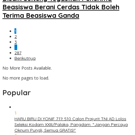
Beasiswa Berani Cerdas Tidak Boleh
Terima Beasiswa Ganda
1
2
3
…
287
Berikutnya
No More Posts Available.
No more pages to load.
Popular
1
HARU BIRU DI YONIF 711! 510 Calon Prajurit TNI AD Lolos
Seleksi Kodam XXIII/Palaka, Pangdam: “Jangan Percaya
Oknum Pungli, Semua GRATIS!”