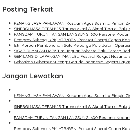
Posting Terkait
KENANG JASA PAHLAWAN! Kasdam Agus Sasmita Pimpin Ziar
SINERGI MASA DEPAN! 15 Taruna Akmil & Akpol Tiba di Palu,
PANGDAM TURUN TANGAN LANGSUNG! 600 Personel Kodam XXII
Pemprov Sulteng, KPK, ATR/BPN, Perkuat Sinergi Cegah Kor
Istri Korban Pembunuhan Satu Keluarga Palu Jalani Operasi
SIGAP DI MALAM HARI! Tim Jaguar Polresta Palu Gercep Red
GEMILANG DI LAPANGAN IMANUEL! Festival Rakyat Nusantara
Gebrakan Gubernur Sulteng: Garuda Indonesia Segera Laya
Jangan Lewatkan
KENANG JASA PAHLAWAN! Kasdam Agus Sasmita Pimpin Ziar
SINERGI MASA DEPAN! 15 Taruna Akmil & Akpol Tiba di Palu,
PANGDAM TURUN TANGAN LANGSUNG! 600 Personel Kodam XXII
Pemprov Sulteng, KPK, ATR/BPN, Perkuat Sinergi Cegah Kor