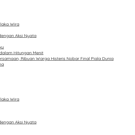
laka Wira
dengan Aksi Nyata
ku
 dalam Hitungan Menit
samaan, Ribuan Warga Histeris Nobar Final Piala Dunia
na
laka Wira
dengan Aksi Nyata