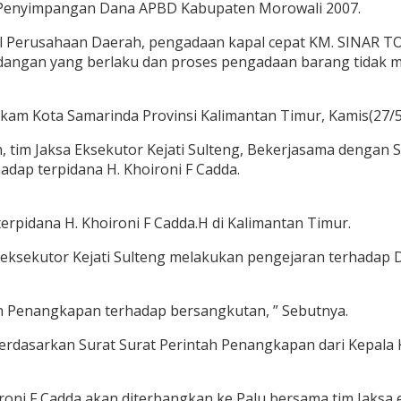
/ Penyimpangan Dana APBD Kabupaten Morowali 2007.
al Perusahaan Daerah, pengadaan kapal cepat KM. SINAR 
angan yang berlaku dan proses pengadaan barang tidak m
kam Kota Samarinda Provinsi Kalimantan Timur, Kamis(27/5
n, tim Jaksa Eksekutor Kejati Sulteng, Bekerjasama dengan 
adap terpidana H. Khoironi F Cadda.
rpidana H. Khoironi F Cadda.H di Kalimantan Timur.
am eksekutor Kejati Sulteng melakukan pengejaran terhadap
n Penangkapan terhadap bersangkutan, ” Sebutnya.
erdasarkan Surat Surat Perintah Penangkapan dari Kepala 
oni F Cadda akan diterbangkan ke Palu bersama tim Jaksa ek