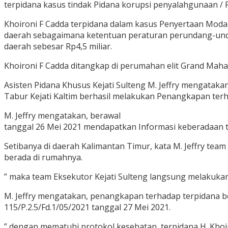
terpidana kasus tindak Pidana korupsi penyalahgunaan 
Khoironi F Cadda terpidana dalam kasus Penyertaan Mod
daerah sebagaimana ketentuan peraturan perundang-und
daerah sebesar Rp4,5 miliar.
Khoironi F Cadda ditangkap di perumahan elit Grand Maha
Asisten Pidana Khusus Kejati Sulteng M. Jeffry mengataka
Tabur Kejati Kaltim berhasil melakukan Penangkapan terh
M. Jeffry mengatakan, berawal
tanggal 26 Mei 2021 mendapatkan Informasi keberadaan te
Setibanya di daerah Kalimantan Timur, kata M. Jeffry te
berada di rumahnya.
” maka team Eksekutor Kejati Sulteng langsung melakuka
M. Jeffry mengatakan, penangkapan terhadap terpidana b
115/P.2.5/Fd.1/05/2021 tanggal 27 Mei 2021.
” dengan mematuhi protokol kesehatan, terpidana H. Khoir