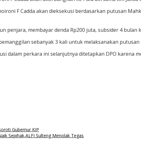
a Khoironi F Cadda akan dieksekusi berdasarkan putusan Ma
hun penjara, membayar denda Rp200 juta, subsider 4 bulan k
n pemanggilan sebanyak 3 kali untuk melaksanakan putusa
i dalam perkara ini selanjutnya ditetapkan DPO karena mela
Soroti Gubernur KIP
Naik Sepihak,ALFI Sulteng Menolak Tegas