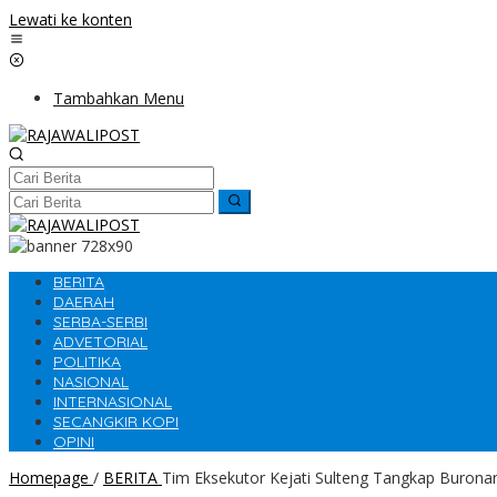
Lewati ke konten
Tambahkan Menu
BERITA
DAERAH
SERBA-SERBI
ADVETORIAL
POLITIKA
NASIONAL
INTERNASIONAL
SECANGKIR KOPI
OPINI
Homepage
/
BERITA
Tim Eksekutor Kejati Sulteng Tangkap Burona