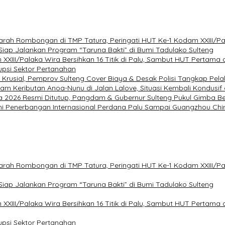
ah Rombongan di TMP Tatura, Peringati HUT Ke-1 Kodam XXIII/Pa
 Siap Jalankan Program “Taruna Bakti” di Bumi Tadulako Sulteng
I/Palaka Wira Bersihkan 16 Titik di Palu, Sambut HUT Pertama 
upsi Sektor Pertanahan
 Krusial, Pemprov Sulteng Cover Biaya & Desak Polisi Tangkap Pela
am Keributan Anoa-Nunu di Jalan Lalove, Situasi Kembali Kondusif
 2026 Resmi Ditutup, Pangdam & Gubernur Sulteng Pukul Gimba Ber
ni Penerbangan Internasional Perdana Palu Sampai Guangzhou Chi
ah Rombongan di TMP Tatura, Peringati HUT Ke-1 Kodam XXIII/Pa
 Siap Jalankan Program “Taruna Bakti” di Bumi Tadulako Sulteng
I/Palaka Wira Bersihkan 16 Titik di Palu, Sambut HUT Pertama 
upsi Sektor Pertanahan