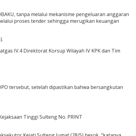
TOBAKU, tanpa melalui mekanisme pengeluaran anggaran
elalui proses tender sehingga merugikan keuangan
).
Satgas IV.4 Direktorat Korsup Wilayah IV KPK dan Tim
 DPO tersebut, setelah dipastikan bahwa bersangkutan
Kejaksaan Tinggi Sulteng No. PRINT
sekutor Kejati Sulteng Jumat (28/5) besok, “katanya.