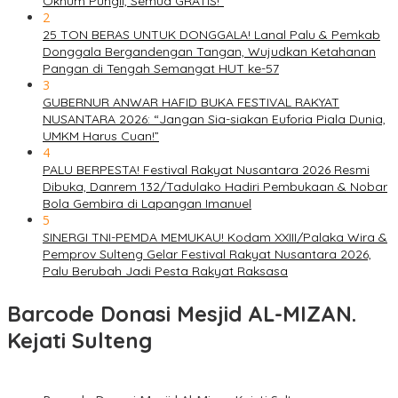
Oknum Pungli, Semua GRATIS!”
2
25 TON BERAS UNTUK DONGGALA! Lanal Palu & Pemkab
Donggala Bergandengan Tangan, Wujudkan Ketahanan
Pangan di Tengah Semangat HUT ke-57
3
GUBERNUR ANWAR HAFID BUKA FESTIVAL RAKYAT
NUSANTARA 2026: “Jangan Sia-siakan Euforia Piala Dunia,
UMKM Harus Cuan!”
4
PALU BERPESTA! Festival Rakyat Nusantara 2026 Resmi
Dibuka, Danrem 132/Tadulako Hadiri Pembukaan & Nobar
Bola Gembira di Lapangan Imanuel
5
SINERGI TNI-PEMDA MEMUKAU! Kodam XXIII/Palaka Wira &
Pemprov Sulteng Gelar Festival Rakyat Nusantara 2026,
Palu Berubah Jadi Pesta Rakyat Raksasa
Barcode Donasi Mesjid AL-MIZAN.
Kejati Sulteng