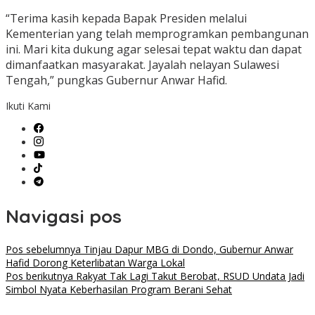
“Terima kasih kepada Bapak Presiden melalui
Kementerian yang telah memprogramkan pembangunan
ini. Mari kita dukung agar selesai tepat waktu dan dapat
dimanfaatkan masyarakat. Jayalah nelayan Sulawesi
Tengah,” pungkas Gubernur Anwar Hafid.
Ikuti Kami
Navigasi pos
Pos sebelumnya
Tinjau Dapur MBG di Dondo, Gubernur Anwar
Hafid Dorong Keterlibatan Warga Lokal
Pos berikutnya
Rakyat Tak Lagi Takut Berobat, RSUD Undata Jadi
Simbol Nyata Keberhasilan Program Berani Sehat