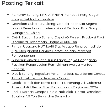
Posting Terkait
Pemprov Sulteng, KPK, ATR/BPN, Perkuat Sinergi Cegah
Korupsi Sektor Pertanahan
Gebrakan Gubernur Sulteng: Garuda Indonesia Segera
Layani Penerbangan Internasional Perdana Palu Sampai
Guangzhou China
Cetak Sawah Baru Sulteng Capai 60 Persen, Produksi Padi
Diproyeksi Bertambah Hingga 61.080 Ton
Pimpin Upacara HUT ke-18 Sigi, Wagub Reny Lamadjido
Ajak Masyarakat Perkuat Persatuan dan Percepat
Pembangunan
Gubernur Anwar Hafid Turun Langsung ke Bongganan,
Pastikan Penyelesaian Permukiman Warga Menjadi
Prioritas
Disdik Sulteng Tegaskan Penerima Beasiswa Berani Cerdas
Tidak Boleh Terima Beasiswa Ganda
Cetak Hatrick dan Bawa Berani FC Menang 7-1, Gubernur
Anwar Hafid Resmi Buka Berani Juara Pagimana 2026
Peduli Korban Gempa Palolo-Nokilalaki, Partai Demokrat
Salurkan 1,5 Ton Beras dan Sembako