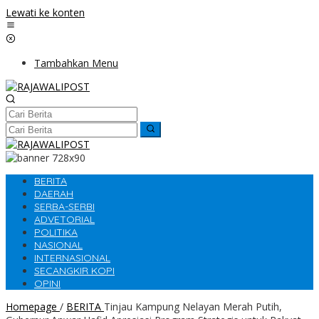
Lewati ke konten
Tambahkan Menu
BERITA
DAERAH
SERBA-SERBI
ADVETORIAL
POLITIKA
NASIONAL
INTERNASIONAL
SECANGKIR KOPI
OPINI
Homepage
/
BERITA
Tinjau Kampung Nelayan Merah Putih,