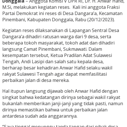
Donggala
– Anggota Komisi V DPR RI, Dr. H. Anwar Hafid,
M.Si, melakukan kegiatan reses. Kali ini anggota Fraksi
Partai Demokrat ini reses di Desa Dangara’a, Kecamatan
Pinembani, Kabupaten Donggala, Rabu (20/12/2023).
Kegiatan reses dilaksanakan di Lapangan Sentral Desa
Dangara’a dihadiri ratusan warga dari 9 desa, serta
beberapa tokoh masyarakat, tokoh adat dan dihadiri
langsung Camat Pinembani, Sukmawati. Dalam
kesempatan tersebut, Ketua Pradilan Adat Sulawesi
Tengah, Andi Lasipi dan salah satu kepala desa,
berharap besar kehadiran Anwar Hafid selaku wakil
rakyat Sulawesi Tengah agar dapat memfasilitasi
perbaikan jalan di desa mereka.
Hal itupun langsung dijawab oleh Anwar Hafid dengan
singkat bahwa kedatangan dirinya sebagai wakil rakyat
bukanlah memberikan janji-janji yang tidak pasti, namun
dirinya memastikan bahwa untuk perbaikan jalan
antardesa sudah ada anggarannya.
‘’Saya tinggal menunggu tanda tangan dari pihak desa