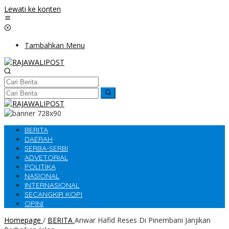
Lewati ke konten
Tambahkan Menu
BERITA
DAERAH
SERBA-SERBI
ADVETORIAL
POLITIKA
NASIONAL
INTERNASIONAL
SECANGKIR KOPI
OPINI
Homepage
/
BERITA
Anwar Hafid Reses Di Pinembani Janjikan