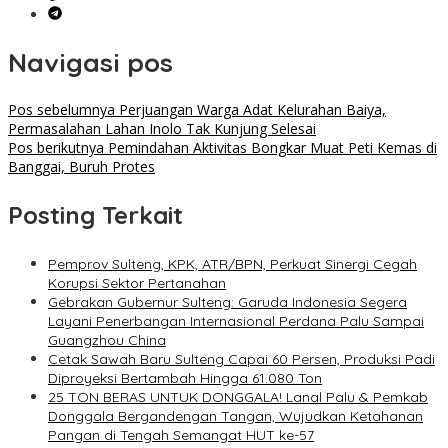
Navigasi pos
Pos sebelumnya
Perjuangan Warga Adat Kelurahan Baiya,
Permasalahan Lahan Inolo Tak Kunjung Selesai
Pos berikutnya
Pemindahan Aktivitas Bongkar Muat Peti Kemas di
Banggai, Buruh Protes
Posting Terkait
Pemprov Sulteng, KPK, ATR/BPN, Perkuat Sinergi Cegah
Korupsi Sektor Pertanahan
Gebrakan Gubernur Sulteng: Garuda Indonesia Segera
Layani Penerbangan Internasional Perdana Palu Sampai
Guangzhou China
Cetak Sawah Baru Sulteng Capai 60 Persen, Produksi Padi
Diproyeksi Bertambah Hingga 61.080 Ton
25 TON BERAS UNTUK DONGGALA! Lanal Palu & Pemkab
Donggala Bergandengan Tangan, Wujudkan Ketahanan
Pangan di Tengah Semangat HUT ke-57