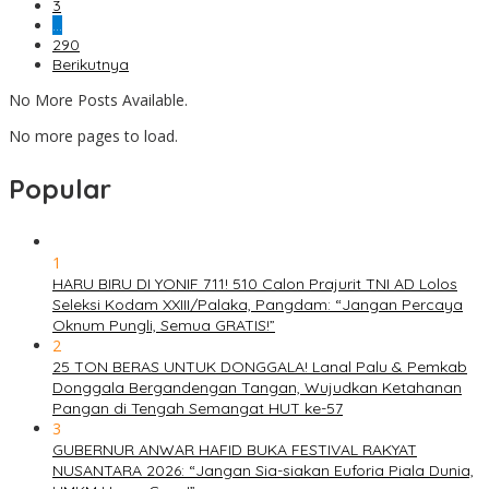
3
…
290
Berikutnya
No More Posts Available.
No more pages to load.
Popular
1
HARU BIRU DI YONIF 711! 510 Calon Prajurit TNI AD Lolos
Seleksi Kodam XXIII/Palaka, Pangdam: “Jangan Percaya
Oknum Pungli, Semua GRATIS!”
2
25 TON BERAS UNTUK DONGGALA! Lanal Palu & Pemkab
Donggala Bergandengan Tangan, Wujudkan Ketahanan
Pangan di Tengah Semangat HUT ke-57
3
GUBERNUR ANWAR HAFID BUKA FESTIVAL RAKYAT
NUSANTARA 2026: “Jangan Sia-siakan Euforia Piala Dunia,