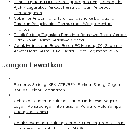
Pimpin Upacara HUT ke-18 Sigi, Wagub Reny Lamadjido
Ajak Masyarakat Perkuat Persatuan dan Percepat
Pembangunan
Gubernur Anwar Hafid Turun Langsung ke Bongganan,
Pastikan Penyelesaian Permukiman Warga Menjadi
Prioritas
Disdik Sulteng Tegaskan Penerima Beasiswa Berani Cerdas
Tidak Boleh Terima Beasiswa Ganda
Cetak Hatrick dan Bawa Berani FC Menang 7-1, Gubernur
Anwar Hafid Resmi Buka Berani Juara Pagimana 2026
Jangan Lewatkan
Pemprov Sulteng, KPK, ATR/BPN, Perkuat Sinergi Cegah
Korupsi Sektor Pertanahan
Gebrakan Gubernur Sulteng: Garuda Indonesia Segera
Layani Penerbangan Internasional Perdana Palu Sampai
Guangzhou China
Cetak Sawah Baru Sulteng Capai 60 Persen, Produksi Padi
Diproyeksi Bertambah Hingga 61.080 Ton