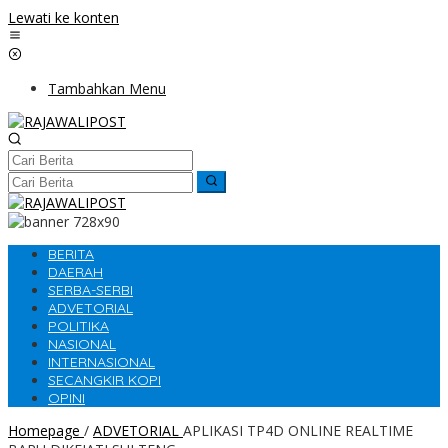
Lewati ke konten
Tambahkan Menu
BERITA
DAERAH
SERBA-SERBI
ADVETORIAL
POLITIKA
NASIONAL
INTERNASIONAL
SECANGKIR KOPI
OPINI
Homepage
/
ADVETORIAL
APLIKASI TP4D ONLINE REALTIME