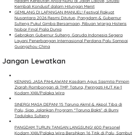
Redam Keributan Anoa-Nunu di Jalan Lalove, Situasi
Kembali Kondusif dalam Hitungan Menit
GEMILANG DI LAPANGAN IMANUEL! Festival Rakyat
Nusantara 2026 Resmi Ditutup, Pangdam & Gubernur
Sulteng Pukul Gimba Bersamaan, Ribuan Warga Histeris
Nobar Final Piala Dunia
Gebrakan Gubernur Sulteng: Garuda Indonesia Segera
Layani Penerbangan Internasional Perdana Palu Sampai
Guangzhou China
Jangan Lewatkan
KENANG JASA PAHLAWAN! Kasdam Agus Sasmita Pimpin
Ziarah Rombongan di TMP Tatura, Peringati HUT Ke-1
Kodam XXIII/Palaka Wira
SINERGI MASA DEPAN! 15 Taruna Akmil & Akpol Tiba di
Palu, Siap Jalankan Program “Taruna Bakti” di Bumi
Tadulako Sulteng
PANGDAM TURUN TANGAN LANGSUNG! 600 Personel
Kodam XXIII/Palaka Wira Bersihkan 16 Titik di Palu, Sambut