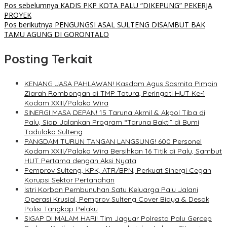
Pos sebelumnya
KADIS PKP KOTA PALU “DIKEPUNG” PEKERJA
PROYEK
Pos berikutnya
PENGUNGSI ASAL SULTENG DISAMBUT BAK
TAMU AGUNG DI GORONTALO
Posting Terkait
KENANG JASA PAHLAWAN! Kasdam Agus Sasmita Pimpin
Ziarah Rombongan di TMP Tatura, Peringati HUT Ke-1
Kodam XXIII/Palaka Wira
SINERGI MASA DEPAN! 15 Taruna Akmil & Akpol Tiba di
Palu, Siap Jalankan Program “Taruna Bakti” di Bumi
Tadulako Sulteng
PANGDAM TURUN TANGAN LANGSUNG! 600 Personel
Kodam XXIII/Palaka Wira Bersihkan 16 Titik di Palu, Sambut
HUT Pertama dengan Aksi Nyata
Pemprov Sulteng, KPK, ATR/BPN, Perkuat Sinergi Cegah
Korupsi Sektor Pertanahan
Istri Korban Pembunuhan Satu Keluarga Palu Jalani
Operasi Krusial, Pemprov Sulteng Cover Biaya & Desak
Polisi Tangkap Pelaku
SIGAP DI MALAM HARI! Tim Jaguar Polresta Palu Gercep