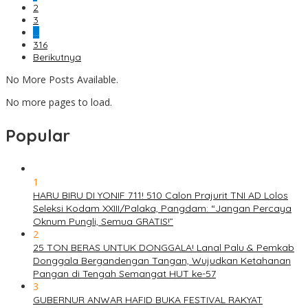
2
3
…
316
Berikutnya
No More Posts Available.
No more pages to load.
Popular
1
HARU BIRU DI YONIF 711! 510 Calon Prajurit TNI AD Lolos
Seleksi Kodam XXIII/Palaka, Pangdam: “Jangan Percaya
Oknum Pungli, Semua GRATIS!”
2
25 TON BERAS UNTUK DONGGALA! Lanal Palu & Pemkab
Donggala Bergandengan Tangan, Wujudkan Ketahanan
Pangan di Tengah Semangat HUT ke-57
3
GUBERNUR ANWAR HAFID BUKA FESTIVAL RAKYAT