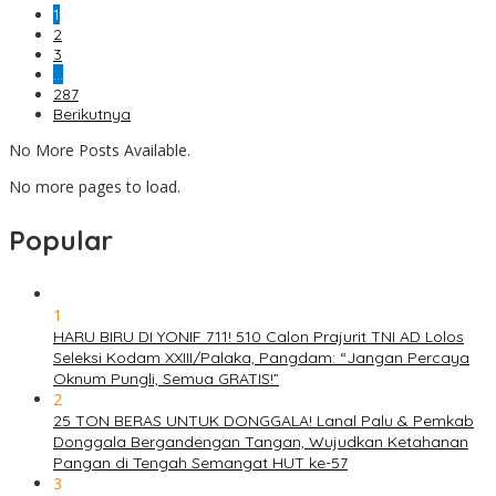
1
2
3
…
287
Berikutnya
No More Posts Available.
No more pages to load.
Popular
1
HARU BIRU DI YONIF 711! 510 Calon Prajurit TNI AD Lolos
Seleksi Kodam XXIII/Palaka, Pangdam: “Jangan Percaya
Oknum Pungli, Semua GRATIS!”
2
25 TON BERAS UNTUK DONGGALA! Lanal Palu & Pemkab
Donggala Bergandengan Tangan, Wujudkan Ketahanan
Pangan di Tengah Semangat HUT ke-57
3