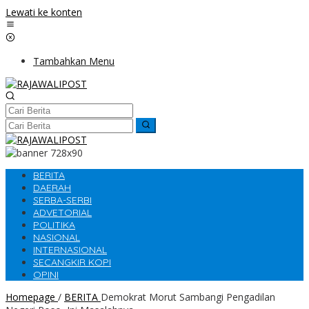
Lewati ke konten
Tambahkan Menu
BERITA
DAERAH
SERBA-SERBI
ADVETORIAL
POLITIKA
NASIONAL
INTERNASIONAL
SECANGKIR KOPI
OPINI
Homepage
/
BERITA
Demokrat Morut Sambangi Pengadilan