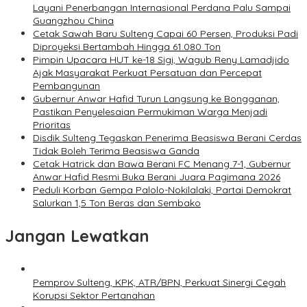
Layani Penerbangan Internasional Perdana Palu Sampai
Guangzhou China
Cetak Sawah Baru Sulteng Capai 60 Persen, Produksi Padi
Diproyeksi Bertambah Hingga 61.080 Ton
Pimpin Upacara HUT ke-18 Sigi, Wagub Reny Lamadjido
Ajak Masyarakat Perkuat Persatuan dan Percepat
Pembangunan
Gubernur Anwar Hafid Turun Langsung ke Bongganan,
Pastikan Penyelesaian Permukiman Warga Menjadi
Prioritas
Disdik Sulteng Tegaskan Penerima Beasiswa Berani Cerdas
Tidak Boleh Terima Beasiswa Ganda
Cetak Hatrick dan Bawa Berani FC Menang 7-1, Gubernur
Anwar Hafid Resmi Buka Berani Juara Pagimana 2026
Peduli Korban Gempa Palolo-Nokilalaki, Partai Demokrat
Salurkan 1,5 Ton Beras dan Sembako
Jangan Lewatkan
Pemprov Sulteng, KPK, ATR/BPN, Perkuat Sinergi Cegah
Korupsi Sektor Pertanahan