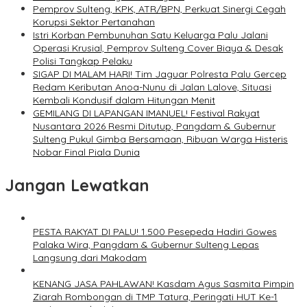
Pemprov Sulteng, KPK, ATR/BPN, Perkuat Sinergi Cegah
Korupsi Sektor Pertanahan
Istri Korban Pembunuhan Satu Keluarga Palu Jalani
Operasi Krusial, Pemprov Sulteng Cover Biaya & Desak
Polisi Tangkap Pelaku
SIGAP DI MALAM HARI! Tim Jaguar Polresta Palu Gercep
Redam Keributan Anoa-Nunu di Jalan Lalove, Situasi
Kembali Kondusif dalam Hitungan Menit
GEMILANG DI LAPANGAN IMANUEL! Festival Rakyat
Nusantara 2026 Resmi Ditutup, Pangdam & Gubernur
Sulteng Pukul Gimba Bersamaan, Ribuan Warga Histeris
Nobar Final Piala Dunia
Jangan Lewatkan
PESTA RAKYAT DI PALU! 1.500 Pesepeda Hadiri Gowes
Palaka Wira, Pangdam & Gubernur Sulteng Lepas
Langsung dari Makodam
KENANG JASA PAHLAWAN! Kasdam Agus Sasmita Pimpin
Ziarah Rombongan di TMP Tatura, Peringati HUT Ke-1