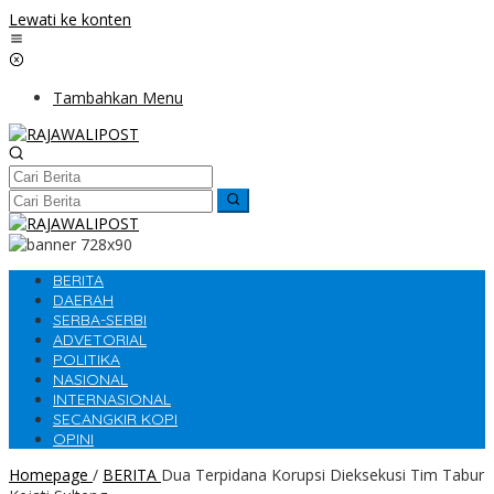
Lewati ke konten
Tambahkan Menu
BERITA
DAERAH
SERBA-SERBI
ADVETORIAL
POLITIKA
NASIONAL
INTERNASIONAL
SECANGKIR KOPI
OPINI
Homepage
/
BERITA
Dua Terpidana Korupsi Dieksekusi Tim Tabur