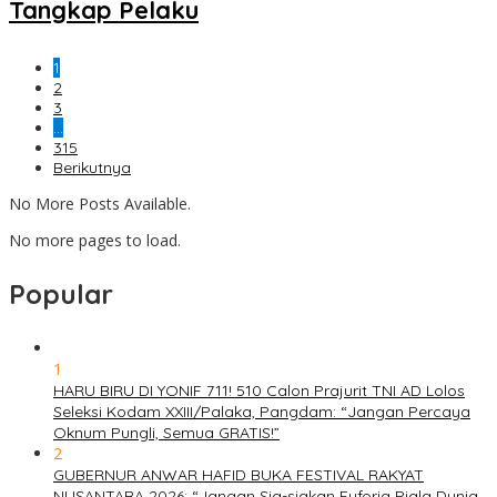
Tangkap Pelaku
1
2
3
…
315
Berikutnya
No More Posts Available.
No more pages to load.
Popular
1
HARU BIRU DI YONIF 711! 510 Calon Prajurit TNI AD Lolos
Seleksi Kodam XXIII/Palaka, Pangdam: “Jangan Percaya
Oknum Pungli, Semua GRATIS!”
2
GUBERNUR ANWAR HAFID BUKA FESTIVAL RAKYAT
NUSANTARA 2026: “Jangan Sia-siakan Euforia Piala Dunia,