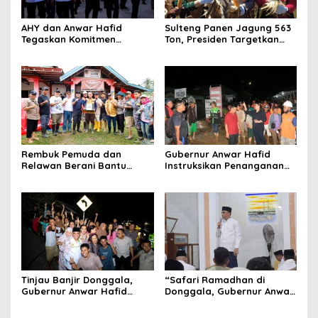
AHY dan Anwar Hafid
Sulteng Panen Jagung 563
Tegaskan Komitmen
Ton, Presiden Targetkan
Pemerintah Pusat-Daerah
Indonesia Tak Lagi Impor
Dorong Infrastruktur dan
2026
Legalitas Aset di Sulteng
Rembuk Pemuda dan
Gubernur Anwar Hafid
Relawan Berani Bantu
Instruksikan Penanganan
Korban Banjir Bandang di
Cepat Banjir di Desa
Wombo Bersaudara
Wombo Kalonggo
Tinjau Banjir Donggala,
“Safari Ramadhan di
Gubernur Anwar Hafid
Donggala, Gubernur Anwar
Siapkan Solusi Hulu-Hilir
Hafid Ajak Warga Bersatu
dan Perkenalkan Program