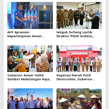
Pribadi Segera Bangun
Bergandengan Tangan,
Jembatan Gantung di
Wujudkan Ketahanan
Mansungkang Banggai
Pangan di Tengah
Semangat HUT ke-57
AHY Apresiasi
Wagub Sulteng Lantik
Kepemimpinan Anwar
Direktur RSUD Undata,
Hafid, Demokrat Sulteng
Tekankan Penguatan
Diminta Tancap Gas Menuju
Layanan Kesehatan
2029
Gubernur Anwar Hafid
Koperasi Merah Putih
Sambut Kedatangan Kajati
Diluncurkan, Gubernur
Sulteng Zullikar Tanjung di
Anwar Hafid Tegaskan
Bandara Mutiara SIS Al-
Komitmen Bangun Ekonomi
Jufri
Desa