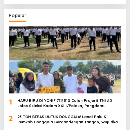
BERANI”
Popular
1
HARU BIRU DI YONIF 711! 510 Calon Prajurit TNI AD
Lolos Seleksi Kodam XXIII/Palaka, Pangdam:
“Jangan Percaya Oknum Pungli, Semua GRATIS!”
2
25 TON BERAS UNTUK DONGGALA! Lanal Palu &
Pemkab Donggala Bergandengan Tangan, Wujudkan
Ketahanan Pangan di Tengah Semangat HUT ke-57