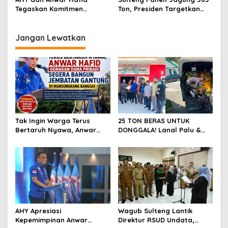
Jufri
Desa
Tegaskan Komitmen
Ton, Presiden Targetkan
Pemerintah Pusat-Daerah
Indonesia Tak Lagi Impor
Dorong Infrastruktur dan
2026
Legalitas Aset di Sulteng
Jangan Lewatkan
Tak Ingin Warga Terus
25 TON BERAS UNTUK
Bertaruh Nyawa, Anwar
DONGGALA! Lanal Palu &
Hafid Gunakan Dana
Pemkab Donggala
Pribadi Segera Bangun
Bergandengan Tangan,
Jembatan Gantung di
Wujudkan Ketahanan
Mansungkang Banggai
Pangan di Tengah
Semangat HUT ke-57
AHY Apresiasi
Wagub Sulteng Lantik
Kepemimpinan Anwar
Direktur RSUD Undata,