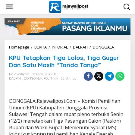
L
e
w
a
t
i
k
e
k
Homepage
/
BERITA
/
INFORIAL
/
DAERAH
/
DONGGALA
K
o
P
n
KPU Tetapkan Tiga Lolos, Tiga Gugur
U
t
T
Dan Satu Masih “Tanda Tanya”
e
e
n
t
Rajawalipost
13 Februari 2018
DAERAH
,
DONGGALA
,
POLITIKA
85 Dilihat
a
p
k
a
DONGGALA,Rajawalipost.Com – Komisi Pemilihan
n
T
Umum (KPU) Kabupaten Donggala Provinsi
i
Sulawesi Tengah dalam rapat pleno terbuka Senin
g
(12/2) menetapkan Tiga Pasangan Calon (Paslon)
a
Bupati dan Wakil Bupati Memenuhi Syarat (MS)
L
lolos ikut kontestasi pemilihan Kepala Daerah
o