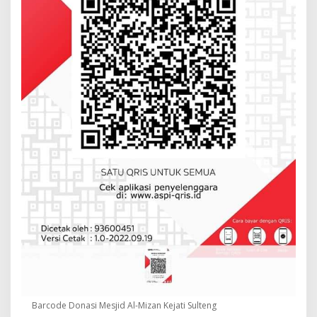
Barcode Donasi Mesjid Al-Mizan Kejati Sulteng