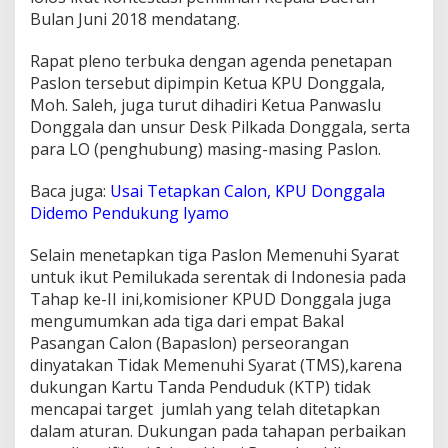
l
Bulan Juni 2018 mendatang.
o
s
Rapat pleno terbuka dengan agenda penetapan
,
Paslon tersebut dipimpin Ketua KPU Donggala,
T
Moh. Saleh, juga turut dihadiri Ketua Panwaslu
i
g
Donggala dan unsur Desk Pilkada Donggala, serta
a
para LO (penghubung) masing-masing Paslon.
G
u
Baca juga:
Usai Tetapkan Calon, KPU Donggala
g
Didemo Pendukung Iyamo
u
r
D
Selain menetapkan tiga Paslon Memenuhi Syarat
a
untuk ikut Pemilukada serentak di Indonesia pada
n
Tahap ke-II ini,komisioner KPUD Donggala juga
S
mengumumkan ada tiga dari empat Bakal
a
t
Pasangan Calon (Bapaslon) perseorangan
u
dinyatakan Tidak Memenuhi Syarat (TMS),karena
M
dukungan Kartu Tanda Penduduk (KTP) tidak
a
mencapai target jumlah yang telah ditetapkan
s
i
dalam aturan. Dukungan pada tahapan perbaikan
h