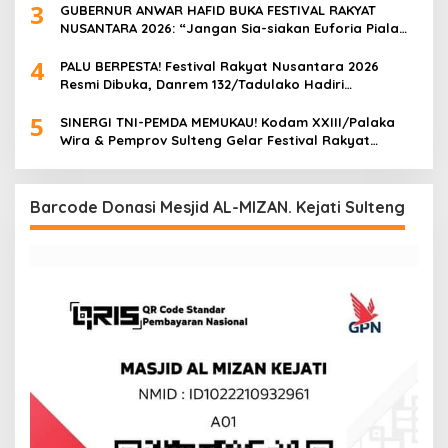
3
GUBERNUR ANWAR HAFID BUKA FESTIVAL RAKYAT
NUSANTARA 2026: “Jangan Sia-siakan Euforia Piala
Dunia, UMKM Harus Cuan!”
4
PALU BERPESTA! Festival Rakyat Nusantara 2026
Resmi Dibuka, Danrem 132/Tadulako Hadiri
Pembukaan & Nobar Bola Gembira di Lapangan
5
Imanuel
SINERGI TNI-PEMDA MEMUKAU! Kodam XXIII/Palaka
Wira & Pemprov Sulteng Gelar Festival Rakyat
Nusantara 2026, Palu Berubah Jadi Pesta Rakyat
Raksasa
Barcode Donasi Mesjid AL-MIZAN. Kejati Sulteng