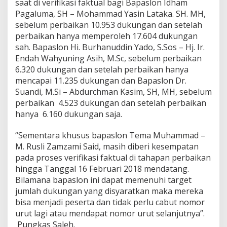
saat di verifikasi faktual bagi Bapaslon Idham
“
Pagaluma, SH – Mohammad Yasin Lataka. SH. MH,
T
sebelum perbaikan 10.953 dukungan dan setelah
a
perbaikan hanya memperoleh 17.604 dukungan
n
d
sah. Bapaslon Hi. Burhanuddin Yado, S.Sos – Hj. Ir.
a
Endah Wahyuning Asih, M.Sc, sebelum perbaikan
T
6.320 dukungan dan setelah perbaikan hanya
a
mencapai 11.235 dukungan dan Bapaslon Dr.
n
y
Suandi, M.Si – Abdurchman Kasim, SH, MH, sebelum
a
perbaikan 4.523 dukungan dan setelah perbaikan
”
hanya 6.160 dukungan saja.
“Sementara khusus bapaslon Tema Muhammad –
M. Rusli Zamzami Said, masih diberi kesempatan
pada proses verifikasi faktual di tahapan perbaikan
hingga Tanggal 16 Februari 2018 mendatang.
Bilamana bapaslon ini dapat memenuhi target
jumlah dukungan yang disyaratkan maka mereka
bisa menjadi peserta dan tidak perlu cabut nomor
urut lagi atau mendapat nomor urut selanjutnya”.
Pungkas Saleh.