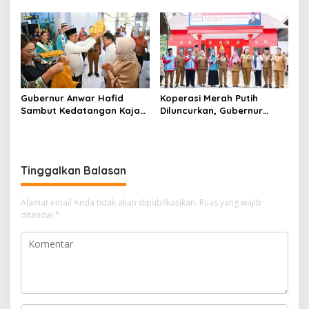
Hafid, Demokrat Sulteng
Tekankan Penguatan
Diminta Tancap Gas Menuju
Layanan Kesehatan
2029
Gubernur Anwar Hafid
Koperasi Merah Putih
Sambut Kedatangan Kajati
Diluncurkan, Gubernur
Sulteng Zullikar Tanjung di
Anwar Hafid Tegaskan
Bandara Mutiara SIS Al-
Komitmen Bangun Ekonomi
Jufri
Desa
Tinggalkan Balasan
Alamat email Anda tidak akan dipublikasikan.
Ruas yang wajib
ditandai
*