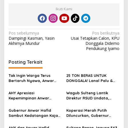
Ikuti Kami
N
Pos sebelumnya
Pos berikutnya
Dampingi Kasman, Yasin
Usai Tetapkan Calon, KPU
a
Akhirnya Mundur
Donggala Didemo
v
Pendukung Iyamo
i
Posting Terkait
g
a
Tak Ingin Warga Terus
25 TON BERAS UNTUK
s
Bertaruh Nyawa, Anwar
DONGGALA! Lanal Palu &
Hafid Gunakan Dana
Pemkab Donggala
i
Pribadi Segera Bangun
Bergandengan Tangan,
AHY Apresiasi
Wagub Sulteng Lantik
p
Jembatan Gantung di
Wujudkan Ketahanan
Kepemimpinan Anwar
Direktur RSUD Undata,
Mansungkang Banggai
Pangan di Tengah
Hafid, Demokrat Sulteng
Tekankan Penguatan
o
Semangat HUT ke-57
Diminta Tancap Gas Menuju
Layanan Kesehatan
Gubernur Anwar Hafid
Koperasi Merah Putih
s
2029
Sambut Kedatangan Kajati
Diluncurkan, Gubernur
Sulteng Zullikar Tanjung di
Anwar Hafid Tegaskan
Bandara Mutiara SIS Al-
Komitmen Bangun Ekonomi
AHY dan Anwar Hafid
Sulteng Panen Jagung 563