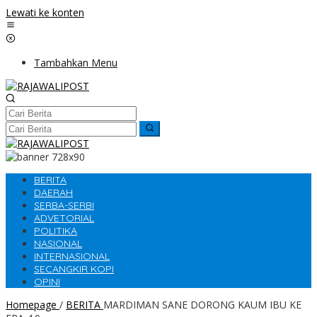
Lewati ke konten
Tambahkan Menu
BERITA
DAERAH
SERBA-SERBI
ADVETORIAL
POLITIKA
NASIONAL
INTERNASIONAL
SECANGKIR KOPI
OPINI
Homepage
/
BERITA
MARDIMAN SANE DORONG KAUM IBU KE