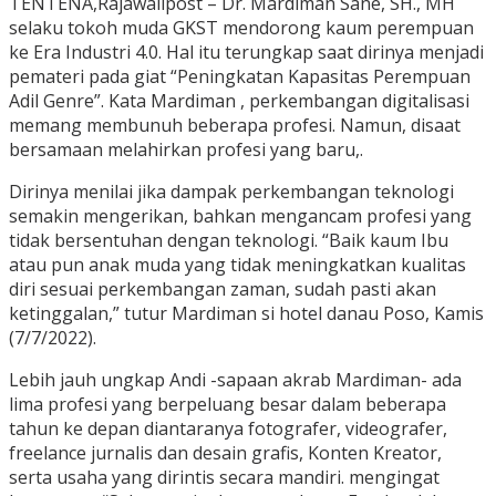
TENTENA,Rajawalipost – Dr. Mardiman Sane, SH., MH
selaku tokoh muda GKST mendorong kaum perempuan
ke Era Industri 4.0. Hal itu terungkap saat dirinya menjadi
pemateri pada giat “Peningkatan Kapasitas Perempuan
Adil Genre”. Kata Mardiman , perkembangan digitalisasi
memang membunuh beberapa profesi. Namun, disaat
bersamaan melahirkan profesi yang baru,.
Dirinya menilai jika dampak perkembangan teknologi
semakin mengerikan, bahkan mengancam profesi yang
tidak bersentuhan dengan teknologi. “Baik kaum Ibu
atau pun anak muda yang tidak meningkatkan kualitas
diri sesuai perkembangan zaman, sudah pasti akan
ketinggalan,” tutur Mardiman si hotel danau Poso, Kamis
(7/7/2022).
Lebih jauh ungkap Andi -sapaan akrab Mardiman- ada
lima profesi yang berpeluang besar dalam beberapa
tahun ke depan diantaranya fotografer, videografer,
freelance jurnalis dan desain grafis, Konten Kreator,
serta usaha yang dirintis secara mandiri. mengingat