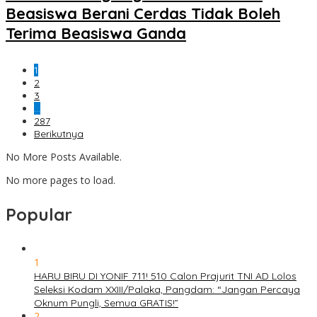
Beasiswa Berani Cerdas Tidak Boleh
Terima Beasiswa Ganda
1
2
3
…
287
Berikutnya
No More Posts Available.
No more pages to load.
Popular
1
HARU BIRU DI YONIF 711! 510 Calon Prajurit TNI AD Lolos
Seleksi Kodam XXIII/Palaka, Pangdam: “Jangan Percaya
Oknum Pungli, Semua GRATIS!”
2