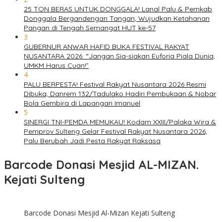
25 TON BERAS UNTUK DONGGALA! Lanal Palu & Pemkab
Donggala Bergandengan Tangan, Wujudkan Ketahanan
Pangan di Tengah Semangat HUT ke-57
3
GUBERNUR ANWAR HAFID BUKA FESTIVAL RAKYAT
NUSANTARA 2026: “Jangan Sia-siakan Euforia Piala Dunia,
UMKM Harus Cuan!”
4
PALU BERPESTA! Festival Rakyat Nusantara 2026 Resmi
Dibuka, Danrem 132/Tadulako Hadiri Pembukaan & Nobar
Bola Gembira di Lapangan Imanuel
5
SINERGI TNI-PEMDA MEMUKAU! Kodam XXIII/Palaka Wira &
Pemprov Sulteng Gelar Festival Rakyat Nusantara 2026,
Palu Berubah Jadi Pesta Rakyat Raksasa
Barcode Donasi Mesjid AL-MIZAN.
Kejati Sulteng
Barcode Donasi Mesjid Al-Mizan Kejati Sulteng