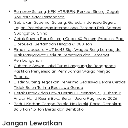
Pemprov Sulteng, KPK, ATR/BPN, Perkuat Sinergi Cegah
Korupsi Sektor Pertanahan
Gebrakan Gubernur Sulteng: Garuda Indonesia Segera
Layani Penerbangan Internasional Perdana Palu Sampai
Guangzhou China
Cetak Sawah Baru Sulteng Capai 60 Persen, Produksi Padi
Diproyeksi Bertambah Hingga 61.080 Ton
Pimpin Upacara HUT ke-18 Sigi, Wagub Reny Lamadjido
Ajak Masyarakat Perkuat Persatuan dan Percepat
Pembangunan
Gubernur Anwar Hafid Turun Langsung ke Bongganan,
Pastikan Penyelesaian Permukiman Warga Menjadi
Prioritas
Disdik Sulteng Tegaskan Penerima Beasiswa Berani Cerdas
Tidak Boleh Terima Beasiswa Ganda
Cetak Hatrick dan Bawa Berani FC Menang 7-1, Gubernur
Anwar Hafid Resmi Buka Berani Juara Pagimana 2026
Peduli Korban Gempa Palolo-Nokilalaki, Partai Demokrat
Salurkan 1,5 Ton Beras dan Sembako
Jangan Lewatkan