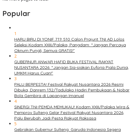
Popular
1
HARU BIRU DI YONIF 711! 510 Calon Prajurit TNI AD Lolos
Seleksi Kodam XXIII/Palaka, Pangdam: “Jangan Percaya
Oknum Pungli, Semua GRATIS!”
2
GUBERNUR ANWAR HAFID BUKA FESTIVAL RAKYAT
NUSANTARA 2026: “Jangan Sia-siakan Euforia Piala Dunia,
UMKM Harus Cuan!”
3
PALU BERPESTA! Festival Rakyat Nusantara 2026 Resmi
Dibuka, Danrem 132/Tadulako Hadiri Pembukaan & Nobar
Bola Gembira di Lapangan Imanuel
4
SINERGI TNI-PEMDA MEMUKAU! Kodam XXIII/Palaka Wira &
Pemprov Sulteng Gelar Festival Rakyat Nusantara 2026,
Palu Berubah Jadi Pesta Rakyat Raksasa
5
Gebrakan Gubernur Sulteng: Garuda Indonesia Segera