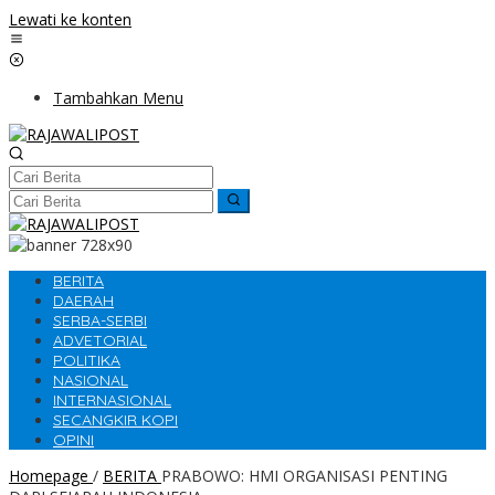
Lewati ke konten
Tambahkan Menu
BERITA
DAERAH
SERBA-SERBI
ADVETORIAL
POLITIKA
NASIONAL
INTERNASIONAL
SECANGKIR KOPI
OPINI
Homepage
/
BERITA
PRABOWO: HMI ORGANISASI PENTING