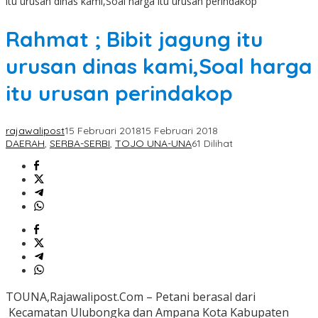
itu urusan dinas kami,Soal harga itu urusan perindakop
Rahmat ; Bibit jagung itu
urusan dinas kami,Soal harga
itu urusan perindakop
rajawalipost
15 Februari 2018
15 Februari 2018
DAERAH
,
SERBA-SERBI
,
TOJO UNA-UNA
61 Dilihat
TOUNA,Rajawalipost.Com – Petani berasal dari
Kecamatan Ulubongka dan Ampana Kota Kabupaten