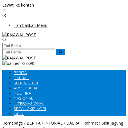
Lewati ke konten
Tambahkan Menu
BERITA
DAERAH
SERBA-SERBI
ADVETORIAL
POLITIKA
NASIONAL
INTERNASIONAL
SECANGKIR KOPI
OPINI
Homepage
/
BERITA
/
INFORIAL
/
DAERAH
Rahmat ; Bibit jagung