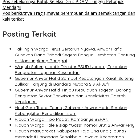
Pos sebelumnya
Batal, Seleksi Dirut PDAM Tunggu Petunjuk
Mendagri
Pos berikutnya
Tragis,mayat perempuan dalam semak tangan dan
kaki terikat
Posting Terkait
Tak Ingin Warga Terus Bertaruh Nyawa, Anwar Hafid
Gunakan Dana Pribadi Segera Bangun Jembatan Gantung
di Mansungkang Banggai
Wagub Sulteng Lantik Direktur RSUD Undata, Tekankan
Penguatan Layanan Kesehatan
Gubernur Anwar Hafid Sambut Kedatangan Kajati Sulteng
Zullikar Tanjung di Bandara Mutiara SIS Al-Jufri
Gubernur Anwar Hafid Tinjau Kepulauan Togean, Dorong
Penguatan Sektor Pariwisata dan Konektivitas Daerah
Kepulauan
Haul Guru Tua di Touna, Gubernur Anwar Hafid Serukan
Kebangkitan Pendidikan Islam
Ribuan Warga Tipo Padati Kampanye BERANI
Ribuan Warga Palele siap “Gass” nomor urut 2 AnwarReny
Ribuan masyarakat Kabupaten Tojo Una Una (Touna)
memadati Lapangan Sepakbola Lawaka Kecamatan