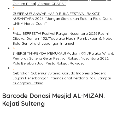
Oknum Pungli, Semua GRATIS!”
2
GUBERNUR ANWAR HAFID BUKA FESTIVAL RAKYAT
NUSANTARA 2026: “Jangan Sia-siakan Euforia Piala Dunia,
UMKM Harus Cuan!”
3
PALU BERPESTA! Festival Rakyat Nusantara 2026 Resmi
Dibuka, Danrem 132/Tadulako Hadiri Pembukaan & Nobar
Bola Gembira di Lapangan Imanuel
4
SINERGI TNI-PEMDA MEMUKAU! Kodam XXIII/Palaka Wira &
Pemprov Sulteng Gelar Festival Rakyat Nusantara 2026,
Palu Berubah Jadi Pesta Rakyat Raksasa
5
Gebrakan Gubernur Sulteng: Garuda Indonesia Segera
Layani Penerbangan Internasional Perdana Palu Sampai
Guangzhou China
Barcode Donasi Mesjid AL-MIZAN.
Kejati Sulteng