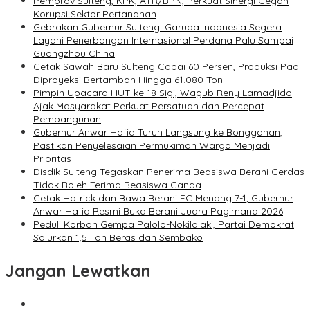
Pemprov Sulteng, KPK, ATR/BPN, Perkuat Sinergi Cegah
Korupsi Sektor Pertanahan
Gebrakan Gubernur Sulteng: Garuda Indonesia Segera
Layani Penerbangan Internasional Perdana Palu Sampai
Guangzhou China
Cetak Sawah Baru Sulteng Capai 60 Persen, Produksi Padi
Diproyeksi Bertambah Hingga 61.080 Ton
Pimpin Upacara HUT ke-18 Sigi, Wagub Reny Lamadjido
Ajak Masyarakat Perkuat Persatuan dan Percepat
Pembangunan
Gubernur Anwar Hafid Turun Langsung ke Bongganan,
Pastikan Penyelesaian Permukiman Warga Menjadi
Prioritas
Disdik Sulteng Tegaskan Penerima Beasiswa Berani Cerdas
Tidak Boleh Terima Beasiswa Ganda
Cetak Hatrick dan Bawa Berani FC Menang 7-1, Gubernur
Anwar Hafid Resmi Buka Berani Juara Pagimana 2026
Peduli Korban Gempa Palolo-Nokilalaki, Partai Demokrat
Salurkan 1,5 Ton Beras dan Sembako
Jangan Lewatkan