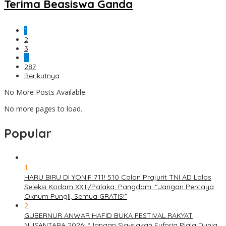
Terima Beasiswa Ganda
1
2
3
…
287
Berikutnya
No More Posts Available.
No more pages to load.
Popular
1
HARU BIRU DI YONIF 711! 510 Calon Prajurit TNI AD Lolos
Seleksi Kodam XXIII/Palaka, Pangdam: “Jangan Percaya
Oknum Pungli, Semua GRATIS!”
2
GUBERNUR ANWAR HAFID BUKA FESTIVAL RAKYAT
NUSANTARA 2026: “Jangan Sia-siakan Euforia Piala Dunia,