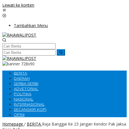
Lewati ke konten
Tambahkan Menu
BERITA
DAERAH
SERBA-SERBI
ADVETORIAL
POLITIKA
NASIONAL
INTERNASIONAL
SECANGKIR KOPI
OPINI
Homepage
/
BERITA
Raja Banggai Ke 23 Jangan Kendor Pak Jaksa