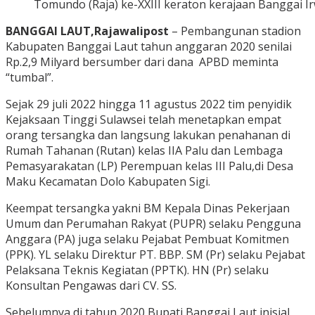
Tomundo (Raja) ke-XXIII keraton kerajaan Banggai Ir
BANGGAI LAUT,Rajawalipost
– Pembangunan stadion
Kabupaten Banggai Laut tahun anggaran 2020 senilai
Rp.2,9 Milyard bersumber dari dana APBD meminta
“tumbal”.
Sejak 29 juli 2022 hingga 11 agustus 2022 tim penyidik
Kejaksaan Tinggi Sulawsei telah menetapkan empat
orang tersangka dan langsung lakukan penahanan di
Rumah Tahanan (Rutan) kelas IIA Palu dan Lembaga
Pemasyarakatan (LP) Perempuan kelas III Palu,di Desa
Maku Kecamatan Dolo Kabupaten Sigi.
Keempat tersangka yakni BM Kepala Dinas Pekerjaan
Umum dan Perumahan Rakyat (PUPR) selaku Pengguna
Anggara (PA) juga selaku Pejabat Pembuat Komitmen
(PPK). YL selaku Direktur PT. BBP. SM (Pr) selaku Pejabat
Pelaksana Teknis Kegiatan (PPTK). HN (Pr) selaku
Konsultan Pengawas dari CV. SS.
Sebelumnya di tahun 2020,Bupati Banggai Laut inisial