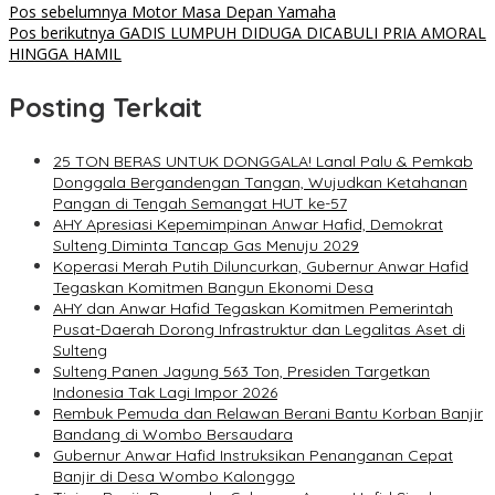
Pos sebelumnya
Motor Masa Depan Yamaha
Pos berikutnya
GADIS LUMPUH DIDUGA DICABULI PRIA AMORAL
HINGGA HAMIL
Posting Terkait
25 TON BERAS UNTUK DONGGALA! Lanal Palu & Pemkab
Donggala Bergandengan Tangan, Wujudkan Ketahanan
Pangan di Tengah Semangat HUT ke-57
AHY Apresiasi Kepemimpinan Anwar Hafid, Demokrat
Sulteng Diminta Tancap Gas Menuju 2029
Koperasi Merah Putih Diluncurkan, Gubernur Anwar Hafid
Tegaskan Komitmen Bangun Ekonomi Desa
AHY dan Anwar Hafid Tegaskan Komitmen Pemerintah
Pusat-Daerah Dorong Infrastruktur dan Legalitas Aset di
Sulteng
Sulteng Panen Jagung 563 Ton, Presiden Targetkan
Indonesia Tak Lagi Impor 2026
Rembuk Pemuda dan Relawan Berani Bantu Korban Banjir
Bandang di Wombo Bersaudara
Gubernur Anwar Hafid Instruksikan Penanganan Cepat
Banjir di Desa Wombo Kalonggo