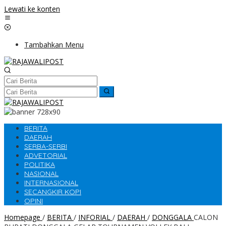
Lewati ke konten
Tambahkan Menu
BERITA
DAERAH
SERBA-SERBI
ADVETORIAL
POLITIKA
NASIONAL
INTERNASIONAL
SECANGKIR KOPI
OPINI
Homepage
/
BERITA
/
INFORIAL
/
DAERAH
/
DONGGALA
CALON