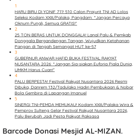
1
HARU BIRU DI YONIF 711! 510 Calon Prajurit TNI AD Lolos
Seleksi Kodam XXIII/Palaka, Pangdam: “Jangan Percaya
Oknum Pungli, Semua GRATIS!”
2
25 TON BERAS UNTUK DONGGALA! Lanal Palu & Pemkab
Donggala Bergandengan Tangan, Wujudkan Ketahanan
Pangan di Tengah Semangat HUT ke-57
3
GUBERNUR ANWAR HAFID BUKA FESTIVAL RAKYAT
NUSANTARA 2026: “Jangan Sia-siakan Euforia Piala Dunia,
UMKM Harus Cuan!”
4
PALU BERPESTA! Festival Rakyat Nusantara 2026 Resmi
Dibuka, Danrem 132/Tadulako Hadiri Pembukaan & Nobar
Bola Gembira di Lapangan Imanuel
5
SINERGI TNI-PEMDA MEMUKAU! Kodam XXIII/Palaka Wira &
Pemprov Sulteng Gelar Festival Rakyat Nusantara 2026,
Palu Berubah Jadi Pesta Rakyat Raksasa
Barcode Donasi Mesjid AL-MIZAN.