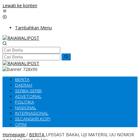
Lewati ke konten
Tambahkan Menu
BERITA
DAERAH
SERBA-SERBI
ADVETORIAL
POLITIKA
NASIONAL
INTERNASIONAL
SECANGKIR KOPI
OPINI
Homepage
/
BERITA
LPEGAST BAKAL UJI MATERIIL UU NOMOR