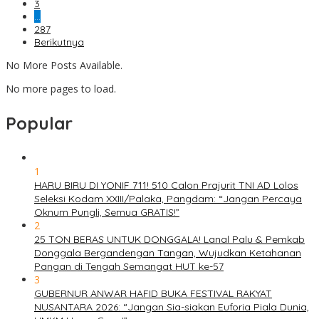
3
…
287
Berikutnya
No More Posts Available.
No more pages to load.
Popular
1
HARU BIRU DI YONIF 711! 510 Calon Prajurit TNI AD Lolos
Seleksi Kodam XXIII/Palaka, Pangdam: “Jangan Percaya
Oknum Pungli, Semua GRATIS!”
2
25 TON BERAS UNTUK DONGGALA! Lanal Palu & Pemkab
Donggala Bergandengan Tangan, Wujudkan Ketahanan
Pangan di Tengah Semangat HUT ke-57
3
GUBERNUR ANWAR HAFID BUKA FESTIVAL RAKYAT
NUSANTARA 2026: “Jangan Sia-siakan Euforia Piala Dunia,