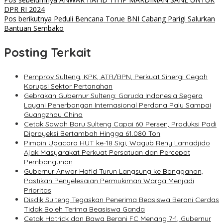
DPR RI 2024
Pos berikutnya
Peduli Bencana Torue BNI Cabang Parigi Salurkan
Bantuan Sembako
Posting Terkait
Pemprov Sulteng, KPK, ATR/BPN, Perkuat Sinergi Cegah
Korupsi Sektor Pertanahan
Gebrakan Gubernur Sulteng: Garuda Indonesia Segera
Layani Penerbangan Internasional Perdana Palu Sampai
Guangzhou China
Cetak Sawah Baru Sulteng Capai 60 Persen, Produksi Padi
Diproyeksi Bertambah Hingga 61.080 Ton
Pimpin Upacara HUT ke-18 Sigi, Wagub Reny Lamadjido
Ajak Masyarakat Perkuat Persatuan dan Percepat
Pembangunan
Gubernur Anwar Hafid Turun Langsung ke Bongganan,
Pastikan Penyelesaian Permukiman Warga Menjadi
Prioritas
Disdik Sulteng Tegaskan Penerima Beasiswa Berani Cerdas
Tidak Boleh Terima Beasiswa Ganda
Cetak Hatrick dan Bawa Berani FC Menang 7-1, Gubernur